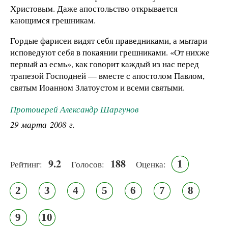
Христовым. Даже апостольство открывается
кающимся грешникам.
Гордые фарисеи видят себя праведниками, а мытари
исповедуют себя в покаянии грешниками. «От нихже
первый аз есмь», как говорит каждый из нас перед
трапезой Господней — вместе с апостолом Павлом,
святым Иоанном Златоустом и всеми святыми.
Протоиерей Александр Шаргунов
29 марта 2008 г.
9.2
188
1
Рейтинг:
Голосов:
Оценка:
2
3
4
5
6
7
8
9
10