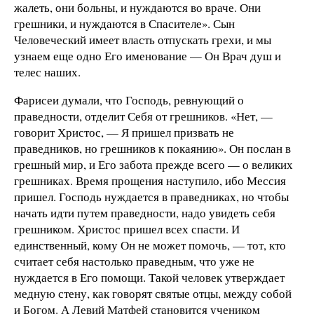
жалеть, они больны, и нуждаются во враче. Они
грешники, и нуждаются в Спасителе». Сын
Человеческий имеет власть отпускать грехи, и мы
узнаем еще одно Его именование — Он Врач душ и
телес наших.
Фарисеи думали, что Господь, ревнующий о
праведности, отделит Себя от грешников. «Нет, —
говорит Христос, — Я пришел призвать не
праведников, но грешников к покаянию». Он послан в
грешный мир, и Его забота прежде всего — о великих
грешниках. Время прощения наступило, ибо Мессия
пришел. Господь нуждается в праведниках, но чтобы
начать идти путем праведности, надо увидеть себя
грешником. Христос пришел всех спасти. И
единственный, кому Он не может помочь, — тот, кто
считает себя настолько праведным, что уже не
нуждается в Его помощи. Такой человек утверждает
медную стену, как говорят святые отцы, между собой
и Богом. А Левий Матфей становится учеником