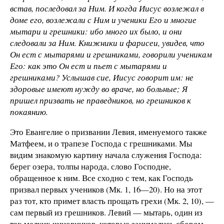
встав, последовал за Ним. И когда Иисус возлежал в
доме его, возлежали с Ним и ученики Его и многие
мытари и грешники: ибо много их было, и они
следовали за Ним. Книжники и фарисеи, увидев, что
Он ест с мытарями и грешниками, говорили ученикам
Его: как это Он ест и пьет с мытарями и
грешниками? Услышав сие, Иисус говорит им: не
здоровые имеют нужду во враче, но больные; Я
пришел призвать не праведников, но грешников к
покаянию.
Это Евангелие о призвании Левия, именуемого также
Матфеем, и о трапезе Господа с грешниками. Мы
видим знакомую картину начала служения Господа:
берег озера, толпы народа, слово Господне,
обращенное к ним. Все сходно с тем, как Господь
призвал первых учеников (Мк. 1, 16—20). Но на этот
раз тот, кто примет власть прощать грехи (Мк. 2, 10), —
сам первый из грешников. Левий — мытарь, один из
тех мелких чиновников, которые занимались сбором