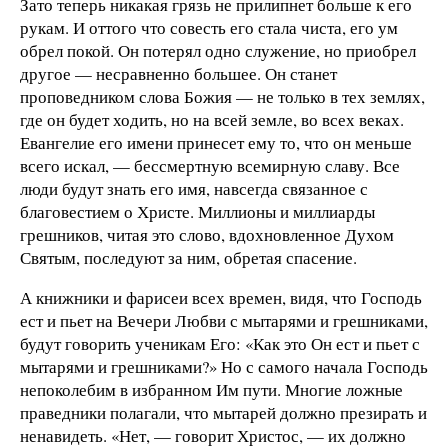
Зато теперь никакая грязь не прилипнет больше к его
рукам. И оттого что совесть его стала чиста, его ум
обрел покой. Он потерял одно служение, но приобрел
другое — несравненно большее. Он станет
проповедником слова Божия — не только в тех землях,
где он будет ходить, но на всей земле, во всех веках.
Евангелие его имени принесет ему то, что он меньше
всего искал, — бессмертную всемирную славу. Все
люди будут знать его имя, навсегда связанное с
благовестием о Христе. Миллионы и миллиарды
грешников, читая это слово, вдохновленное Духом
Святым, последуют за ним, обретая спасение.
А книжники и фарисеи всех времен, видя, что Господь
ест и пьет на Вечери Любви с мытарями и грешниками,
будут говорить ученикам Его: «Как это Он ест и пьет с
мытарями и грешниками?» Но с самого начала Господь
непоколебим в избранном Им пути. Многие ложные
праведники полагали, что мытарей должно презирать и
ненавидеть. «Нет, — говорит Христос, — их должно