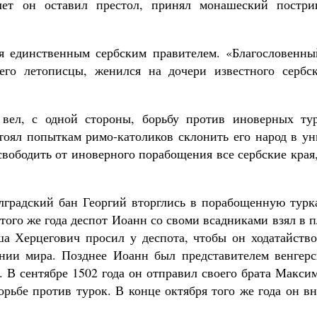
лет он оставил престол, принял монашеский постри
я единственным сербским правителем. «Благословенны
его летописцы, женился на дочери известного сербск
вел, с одной стороны, борьбу против иноверных тур
тоял попыткам римо-католиков склонить его народ в ун
вободить от иноверного порабощения все сербские края
лградский бан Георгий вторглись в порабощенную турк
того же года деспот Иоанн со своми всадниками взял в 
ша Херцегович просил у деспота, чтобы он ходатайство
ении мира. Позднее Иоанн был представителем венгерс
. В сентябре 1502 года он отправил своего брата Макси
рьбе против турок. В конце октября того же года он в