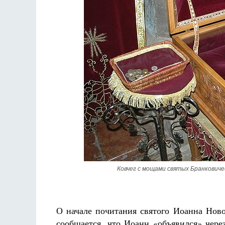
Ковчег с мощами святых Бранкович
О начале почитания святого Иоанна Ново
сообщается, что Иоанн «объявился» чере