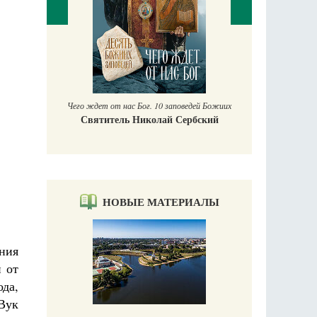
П
Е
аучись у
Чего ждет от нас Бог. 10 заповедей Божиих
Святитель Николай Сербский
НОВЫЕ МАТЕРИАЛЫ
ния
 от
ода,
Вук