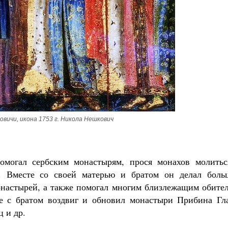
вичи, икона 1753 г. Никола Нешкович
омогал сербским монастырям, прося монахов молитьс
и. Вместе со своей матерью и братом он делал боль
настырей, а также помогал многим близлежащим обител
е с братом воздвиг и обновил монастыри Прибина Гла
 и др.