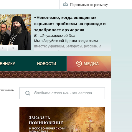
Подписаться на рассылку
«Неполезно, когда священник
скрывает проблемы на приходе и
задабривает архиерея»
Еп. Штутгартский Иов
Мы в Зарубежной Церкви всегда жили
вместе: украинцы, белорусы, русские. И
сейчас, слава Богу, удается поддерживать
эти теплые отношения.
ЕННИКУ
НОВОСТИ
МЕДИА
спечатать