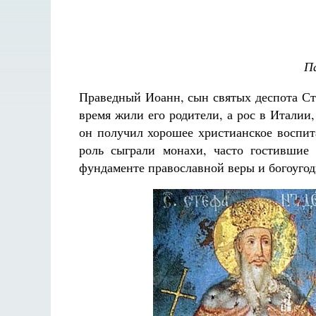
Па
Праведный Иоанн, сын святых деспота С
время жили его родители, а рос в Италии,
он получил хорошее христианское воспит
роль сыграли монахи, часто гостившие
фундаменте православной веры и богоуго