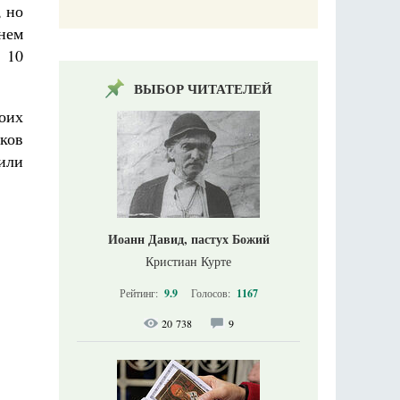
, но
нем
 10
ВЫБОР ЧИТАТЕЛЕЙ
оих
ков
или
Иоанн Давид, пастух Божий
Кристиан Курте
Рейтинг:
9.9
Голосов:
1167
20 738
9