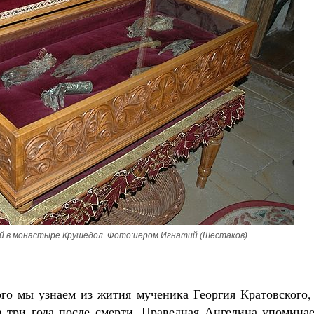
ей в монастыре Крушедол. Фото:иером.Игнатий (Шестаков)
го мы узнаем из жития мученика Георгия Кратовского, 
з три года после смерти. Праведная Ангелина упоминае