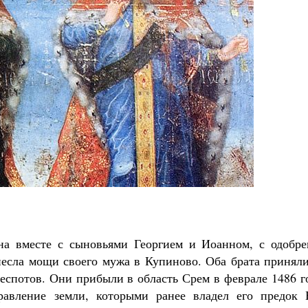
Великомученик Георгий Победоносец. Н
святого
Роман Котов
Как найти своё место в жизни
Кирилл Мурышев
на вместе с сыновьями Георгием и Иоанном, с одобре
несла мощи своего мужа в Купиново. Оба брата приняли
деспотов. Они прибыли в область Срем в феврале 1486 г
авление земли, которыми ранее владел его предок 