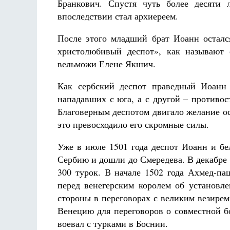
Бранкович. Спустя чуть более десяти 
впоследствии стал архиереем.
После этого младший брат Иоанн осталс
христолюбивый деспот», как называют 
вельможи Елене Якшич.
Как сербский деспот праведный Иоанн 
нападавших с юга, а с другой
–
противос
Благоверным деспотом двигало желание ос
это превосходило его скромные силы.
Уже в июле 1501 года деспот Иоанн и бе
Сербию и дошли до Смередева. В декабре 
300 турок. В начале 1502 года Ахмед-па
перед венегерским королем об установл
стороны в переговорах с великим везирем
Венецию для переговоров о совместной бо
воевал с турками в Боснии.