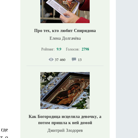
Про тех, кто любит Спиридона
Елена Долгачёва
Рейтинг:
9.9
Голосов:
2798
37 460
13
Как Богородица исцелила девочку, а
потом пришла к ней домой
где
Дмитрий Злодорев
т о