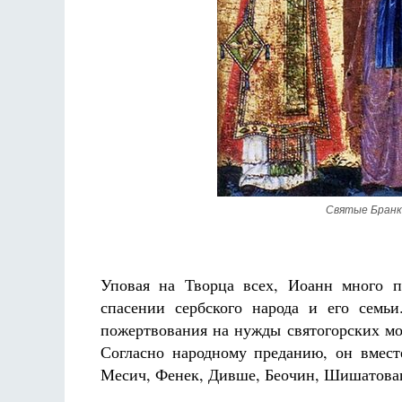
Святые Бранко
Уповая на Творца всех, Иоанн много п
спасении сербского народа и его семь
пожертвования на нужды святогорских мо
Согласно народному преданию, он вмест
Месич, Фенек, Дивше, Беочин, Шишатовац