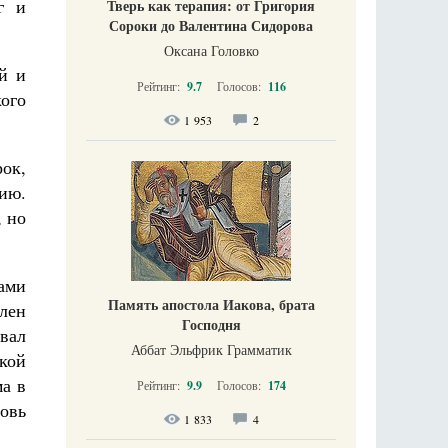
г и
Тверь как терапия: от Григория
Сороки до Валентина Сидорова
Оксана Головко
й и
Рейтинг:
9.7
Голосов:
116
ого
1 953
2
ок,
ию.
, но
ами
Память апостола Иакова, брата
плен
Господня
вал
Аббат Эльфрик Грамматик
кой
ма в
Рейтинг:
9.9
Голосов:
174
новь
1 833
4