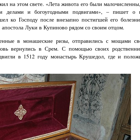
ил на этом свете. «Лета живота его были малочисленны
и делами и богоугодными подвигами», – пишет о 
шел ко Господу после внезапно постигшей его болезни
и апостола Луки в Купиново рядом со своим отцом.
енные в монашеские ризы, отправились с мощами св
новь вернулись в Срем. С помощью своих родственни
двигли в 1512 году монастырь Крушедол, где и полож