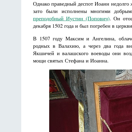
Однако праведный деспот Иоанн недолго ж
зато были исполнены многими добрым
преподобный Иустин (Попович)
. Он ото
декабря 1502 года и был погребен в церкв
В 1507 году Максим и Ангелина, облач
родных в Валахию, а через два года в
Якшичей и валашского воеводы они воз
мощи святых Стефана и Иоанна.