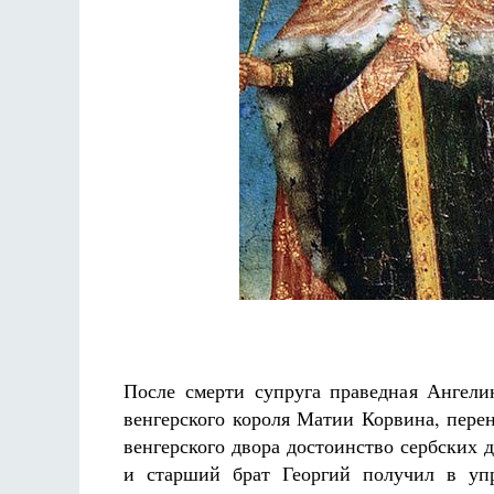
Разлуки не будет
Фредерика де Грааф
После смерти супруга праведная Ангели
венгерского короля Матии Корвина, пере
венгерского двора достоинство сербских 
и старший брат Георгий получил в упр