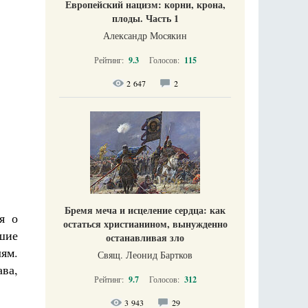
Европейский нацизм: корни, крона,
плоды. Часть 1
Александр Мосякин
Рейтинг:
9.3
Голосов:
115
2 647
2
Бремя меча и исцеление сердца: как
я о
остаться христианином, вынужденно
шие
останавливая зло
ям.
Свящ. Леонид Бартков
ва,
Рейтинг:
9.7
Голосов:
312
3 943
29