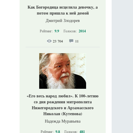
Как Богородица исцелила девочку, а
потом пришла к ней домой
Дмитрий Злодорев
Рейтинг:
9.9
Голосов:
2014
23 704
11
«Его весь народ любил». К 100-летию
со дня рождения митрополита
Нижегородского и Арзамасского
Николая (Кутепова)
Надежда Муравьева
Рейтинг:
9.8
Голосов:
481