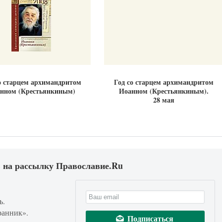
о старцем архимандритом
Год со старцем архимандритом
нном (Крестьянкиным)
Иоанном (Крестьянкиным).
28 мая
 на рассылку Православие.Ru
ь.
ранник».