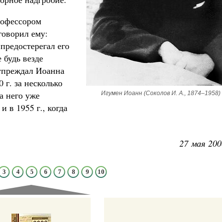
рофессором
говорил ему:
предостерегал его
 будь везде
упреждал Иоанна
 г. за несколько
а него уже
Игумен Иоанн (Соколов И. А., 1874–1958)
 в 1955 г., когда
27 мая 200
3
4
5
6
7
8
9
10