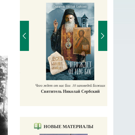
П
Е
аучись у
Чего ждет от нас Бог. 10 заповедей Божиих
Святитель Николай Сербский
НОВЫЕ МАТЕРИАЛЫ