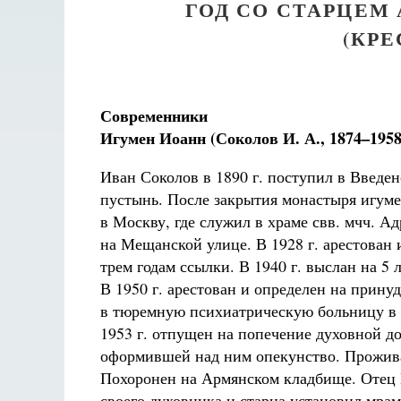
ГОД СО СТАРЦЕ
(КР
Современники
Игумен Иоанн (Соколов И. А., 1874–1958
Иван Соколов в
1890 г. поступил в Введе
пустынь. После закрытия монастыря игум
в Москву, где служил в храме свв. мчч. А
Разлуки не будет
на Мещанской улице. В 1928 г. арестован 
Фредерика де Грааф
трем годам ссылки. В 1940 г. выслан на 5 л
В 1950 г. арестован и определен на прину
в тюремную психиатрическую больницу в 
1953 г. отпущен на попечение духовной до
оформившей над ним опекунство. Прожив
Похоронен на Армянском кладбище. Отец 
своего духовника и старца установил мрам