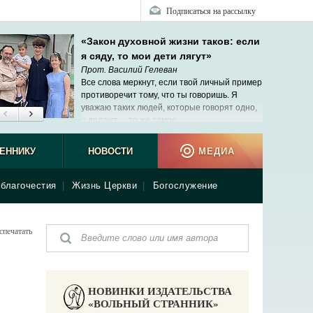
Подписаться на рассылку
«Закон духовной жизни таков: если
я сяду, то мои дети лягут»
Прот. Василий Гелеван
Все слова меркнут, если твой личный пример
противоречит тому, что ты говоришь. Я
уважаю таких людей, которые говорят одно,
а делают… то же самое.
ЕННИКУ
НОВОСТИ
МЕДИА
благочестия
|
Жизнь Церкви
|
Богослужение
спечатать
НОВИНКИ ИЗДАТЕЛЬСТВА
«ВОЛЬНЫЙ СТРАННИК»