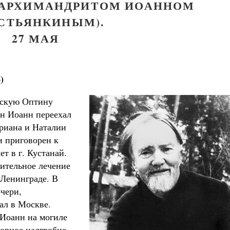
М АРХИМАНДРИТОМ ИОАННОМ
ЕСТЬЯНКИНЫМ).
27 МАЯ
)
нскую Оптину
ен Иоанн переехал
Великомученик Георгий Победоносец. Н
дриана и Наталии
святого
и приговорен к
Роман Котов
Как найти своё место в жизни
ет в г. Кустанай.
Кирилл Мурышев
дительное лечение
Ленинграде. В
чери,
ал в Москве.
Иоанн на могиле
орное надгробие.