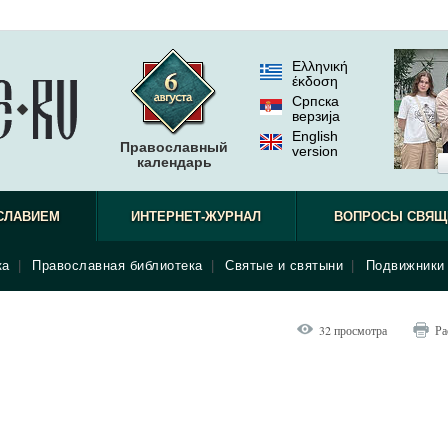
Ελληνική
έκδοση
Српска
верзиjа
English
Православный
version
календарь
СЛАВИЕМ
ИНТЕРНЕТ-ЖУРНАЛ
ВОПРОСЫ СВЯЩ
ка
|
Православная библиотека
|
Святые и святыни
|
Подвижники 
32 просмотра
Ра