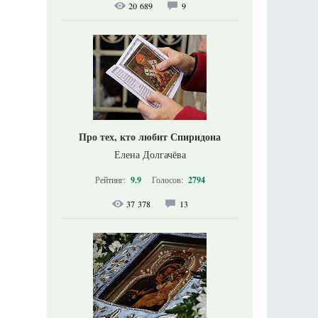
20 689
9
Про тех, кто любит Спиридона
Елена Долгачёва
Рейтинг:
9.9
Голосов:
2794
37 378
13