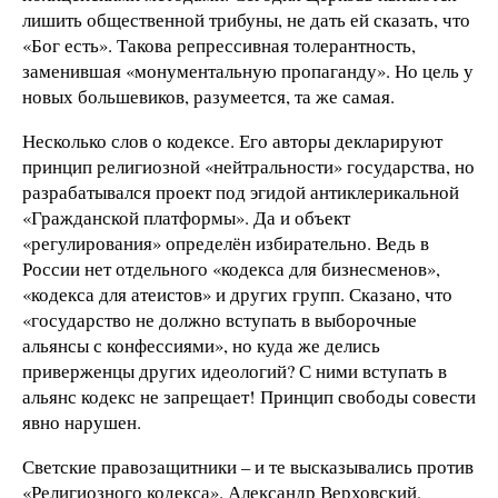
лишить общественной трибуны, не дать ей сказать, что
«Бог есть». Такова репрессивная толерантность,
заменившая «монументальную пропаганду». Но цель у
новых большевиков, разумеется, та же самая.
Несколько слов о кодексе. Его авторы декларируют
принцип религиозной «нейтральности» государства, но
разрабатывался проект под эгидой антиклерикальной
«Гражданской платформы». Да и объект
«регулирования» определён избирательно. Ведь в
России нет отдельного «кодекса для бизнесменов»,
«кодекса для атеистов» и других групп. Сказано, что
«государство не должно вступать в выборочные
альянсы с конфессиями», но куда же делись
приверженцы других идеологий? С ними вступать в
альянс кодекс не запрещает! Принцип свободы совести
явно нарушен.
Светские правозащитники – и те высказывались против
«Религиозного кодекса». Александр Верховский,