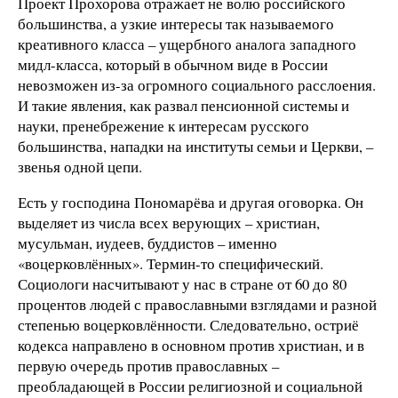
Проект Прохорова отражает не волю российского
большинства, а узкие интересы так называемого
креативного класса – ущербного аналога западного
мидл-класса, который в обычном виде в России
невозможен из-за огромного социального расслоения.
И такие явления, как развал пенсионной системы и
науки, пренебрежение к интересам русского
большинства, нападки на институты семьи и Церкви, –
звенья одной цепи.
Есть у господина Пономарёва и другая оговорка. Он
выделяет из числа всех верующих – христиан,
мусульман, иудеев, буддистов – именно
«воцерковлённых». Термин-то специфический.
Социологи насчитывают у нас в стране от 60 до 80
процентов людей с православными взглядами и разной
степенью воцерковлённости. Следовательно, остриё
кодекса направлено в основном против христиан, и в
первую очередь против православных –
преобладающей в России религиозной и социальной