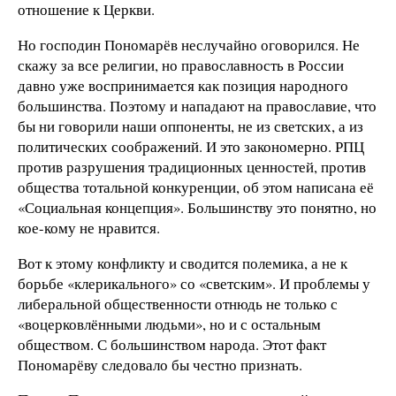
отношение к Церкви.
Но господин Пономарёв неслучайно оговорился. Не
скажу за все религии, но православность в России
давно уже воспринимается как позиция народного
большинства. Поэтому и нападают на православие, что
бы ни говорили наши оппоненты, не из светских, а из
политических соображений. И это закономерно. РПЦ
против разрушения традиционных ценностей, против
общества тотальной конкуренции, об этом написана её
«Социальная концепция». Большинству это понятно, но
кое-кому не нравится.
Вот к этому конфликту и сводится полемика, а не к
борьбе «клерикального» со «светским». И проблемы у
либеральной общественности отнюдь не только с
«воцерковлёнными людьми», но и с остальным
обществом. С большинством народа. Этот факт
Пономарёву следовало бы честно признать.