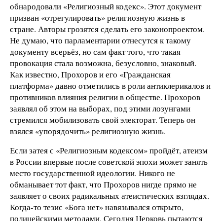
обнародовали «Религиозный кодекс». Этот документ
призван «отрегулировать» религиозную жизнь в
стране. Авторы грозятся сделать его законопроектом.
Не думаю, что парламентарии отнесутся к такому
документу всерьёз, но сам факт того, что такая
провокация стала возможна, безусловно, знаковый.
Как известно, Прохоров и его «Гражданская
платформа» давно отметились в роли антиклерикалов и
противников влияния религии в обществе. Прохоров
заявлял об этом на выборах, под этими лозунгами
стремился мобилизовать свой электорат. Теперь он
взялся «упорядочить» религиозную жизнь.
Если затея с «Религиозным кодексом» пройдёт, атеизм
в России впервые после советской эпохи может занять
место государственной идеологии. Никого не
обманывает тот факт, что Прохоров нигде прямо не
заявляет о своих радикальных атеистических взглядах.
Когда-то тезис «Бога нет» навязывался открыто,
полицейскими методами. Сегодня Церковь пытаются