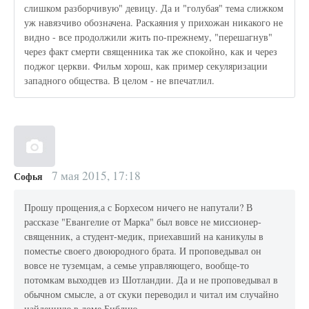
слишком разборчивую" девицу. Да и "голубая" тема слижком
уж навязчиво обозначена. Раскаяния у прихожан никакого не
видно - все продолжили жить по-прежнему, "перешагнув"
через факт смерти священника так же спокойно, как и через
поджог церкви. Фильм хорош, как пример секуляризации
западного общества. В целом - не впечатлил.
7 мая 2015, 17:18
Софья
Прошу прощения,а с Борхесом ничего не напутали? В
рассказе "Евангелие от Марка" был вовсе не миссионер-
священник, а студент-медик, приехавший на каникулы в
поместье своего двоюродного брата. И проповедывал он
вовсе не туземцам, а семье управляющего, вообще-то
потомкам выходцев из Шотландии. Да и не проповедывал в
обычном смысле, а от скуки переводил и читал им случайно
найденную в доме Библию.