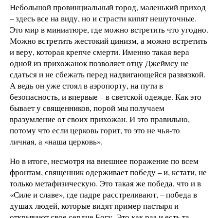
Небольшой провинциальный город, маленький приход
– здесь все на виду, но и страсти кипят нешуточные.
Это мир в миниатюре, где можно встретить что угодно.
Можно встретить жестокий цинизм, а можно встретить
и веру, которая крепче смерти. Именно такая вера
одной из прихожанок позволяет отцу Джеймсу не
сдаться и не сбежать перед надвигающейся развязкой.
А ведь он уже стоял в аэропорту, на пути в
безопасность, и впервые – в светской одежде. Как это
бывает у священников, порой мы получаем
вразумление от своих прихожан. И это правильно,
потому что если церковь горит, то это не чья-то
личная, а «наша церковь».
Но в итоге, несмотря на внешнее поражение по всем
фронтам, священник одерживает победу – и, кстати, не
только метафизическую. Это такая же победа, что и в
«Силе и славе», где падре расстреливают, – победа в
душах людей, которые видят пример пастыря и
открывают свое сердце Богу. Это как раз и есть та