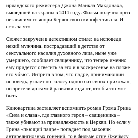
ирландского режиссера Джона Майкла Макдонаха,
вышедшей на экраны в 2014 году. Фильм получил приз
независимого жюри Берлинского кинофестиваля. И
есть за что.
Сюжет закручен в детективном стиле: на исповеди
некий мужчина, пострадавший в детстве от
сексуального насилия духовного лица, ныне уже
умершего, сообщает священнику, что теперь именно
ему придется ответить за это и в воскресенье на пляже
его убьют. Интрига в том, что падре, принимающий
исповедь, узнает по голосу одного из своих прихожан,
но зрители до самой развязки гадают, кто бы это мог
быть.
Кинокартина заставляет вспомнить роман Грэма Грина
«Сила и слава», где главного героя – священника –
также убивают за принадлежность к Церкви. Но если у
Грина «пьющий падре» попадает под маховик
антирелигиозных гонений, то в фильме отцу Джеймсу