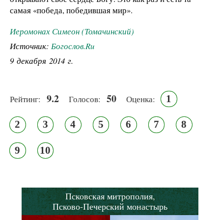
самая «победа, победившая мир».
Иеромонах Симеон (Томачинский)
Источник:
Богослов.Ru
9 декабря 2014 г.
9.2
50
1
Рейтинг:
Голосов:
Оценка:
2
3
4
5
6
7
8
9
10
Псковская митрополия,
Псково-Печерский монастырь