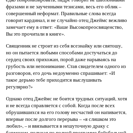
фразами и не заученными тезисами, весь его облик –
совершенный неформат. Правильные слова всегда
говорит кардинал, и не случайно отец Джеймс вежливо
замечает ему в ответ: «Ваше Высокопреосвященство,
Вы это прочитали в книге».
Священник не строит из себя всезнайку или святошу,
но он пытается любыми способами достучаться до
сердец своих прихожан, порой даже нарываясь на
грубость или непонимание. Став свидетелем одного из
разговоров, его дочь недоуменно спрашивает: «И
такое дерьмо тебе приходится выслушивать
регулярно?»
Однако отец Джеймс не боится трудных ситуаций, хотя
и не всегда справляется с собой. Когда после всех
обрушившихся на его голову несчастий он напивается,
впервые после долгого перерыва – «я слишком это
любил», – и ввязывается в нешуточную драку с
барменом, получая по полной программе бейсбольной