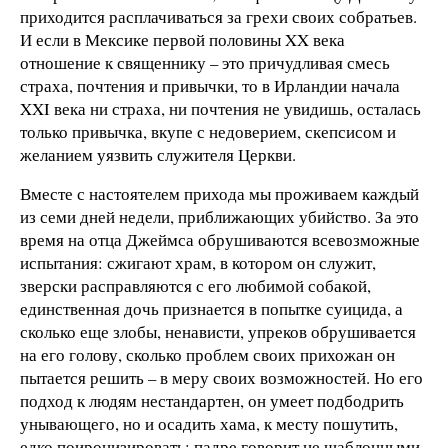
приходится расплачиваться за грехи своих собратьев.
И если в Мексике первой половины XX века
отношение к священнику – это причудливая смесь
страха, почтения и привычки, то в Ирландии начала
XXI века ни страха, ни почтения не увидишь, осталась
только привычка, вкупе с недоверием, скепсисом и
желанием уязвить служителя Церкви.
Вместе с настоятелем прихода мы проживаем каждый
из семи дней недели, приближающих убийство. За это
время на отца Джеймса обрушиваются всевозможные
испытания: сжигают храм, в котором он служит,
зверски расправляются с его любимой собакой,
единственная дочь признается в попытке суицида, а
сколько еще злобы, ненависти, упреков обрушивается
на его голову, сколько проблем своих прихожан он
пытается решить – в меру своих возможностей. Но его
подход к людям нестандартен, он умеет подбодрить
унывающего, но и осадить хама, к месту пошутить,
едко поиронизировать; падре говорит не шаблонными