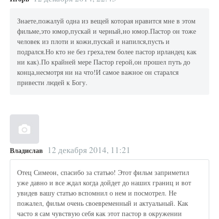
Знаете,пожалуй одна из вещей которая нравится мне в этом
фильме,это юмор,пускай и черный,но юмор.Пастор он тоже
человек из плоти и кожи,пускай и напился,пусть и
подрался.Но кто не без греха,тем более пастор ирландец как
ни как).По крайней мере Пастор герой,он прошел путь до
конца,несмотря ни на что!И самое важное он старался
привести людей к Богу.
12 декабря 2014, 11:21
Владислав
Отец Симеон, спасибо за статью! Этот фильм заприметил
уже давно и все ждал когда дойдет до наших границ и вот
увидев вашу статью вспомнил о нем и посмотрел. Не
пожалел, фильм очень своевременный и актуальный. Как
часто я сам чувствую себя как этот пастор в окружении