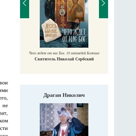
Православный мальчик
Екатерина Баканова
ог. 10 заповедей Божиих
иколай Сербский
свои
ими
Драган Николич
его,
 не
ат,
аком
сти
даже