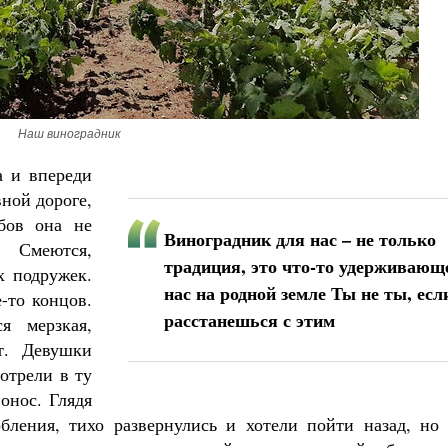
Наш виноградник
а и впереди
ной дороге,
рбов она не
Виноградник для нас – не только
 Смеются,
традиция, это что-то удерживающ
х подружек.
нас на родной земле Ты не ты, есл
-то концов.
расстанешься с этим
ся мерзкая,
т. Девушки
отрели в ту
онос. Глядя
бления, тихо развернулись и хотели пойти назад, но 