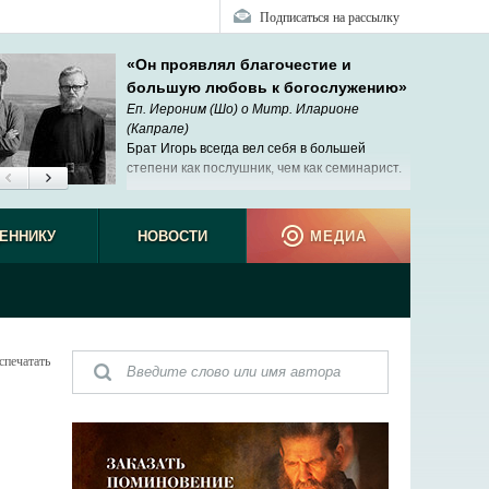
Подписаться на рассылку
«Он проявлял благочестие и
большую любовь к богослужению»
Еп. Иероним (Шо) о Митр. Иларионе
(Капрале)
Брат Игорь всегда вел себя в большей
степени как послушник, чем как семинарист.
ЕННИКУ
НОВОСТИ
МЕДИА
спечатать