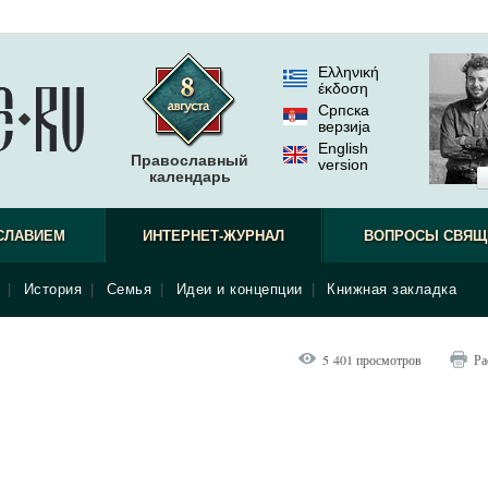
Ελληνική
έκδοση
Српска
верзиjа
English
Православный
version
календарь
СЛАВИЕМ
ИНТЕРНЕТ-ЖУРНАЛ
ВОПРОСЫ СВЯЩ
|
История
|
Семья
|
Идеи и концепции
|
Книжная закладка
5 401 просмотров
Ра