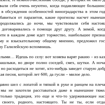
овали себя очень неуютно, когда подавляющее большинс
 в обсуждения особенностей виноградарства в этом год
бавиться от паразитов, какие прогнозы насчет нынешн
родолжались до ночи, мы чувствовали себя настоя
 договаривались о помощи друг другу. А зимой, когд
очти в каждом доме идет торжество, наибольшее призна
гому и взыскательному общему мнению, предложил гос
ану Галилейскую вспомнишь.
лыми… Идешь по селу: вот хозяева варят ракию – из ка
ашлыки, во дворе полно соседей, смех, шутки. А ноча
 но расходиться не хотят, кто-нибудь заведет старую до
ая песня, которой лет 600, да гусли – милое дело.
давно шел с лопатой и тяпкой в руке и ранцем на плеч
мы не захотели расставаться даже в нынешние тяже
 только традиция, это еще и что-то удерживающее нас
своего, родного, настоящего. Ты не ты, если отда