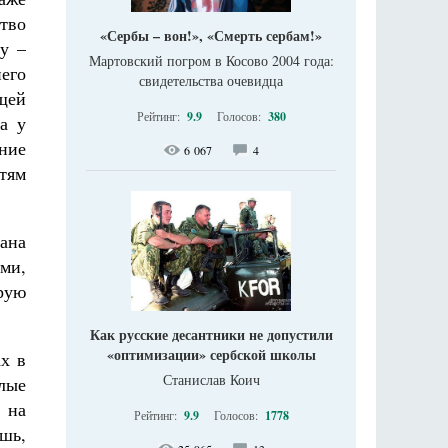
тво
«Сербы – вон!», «Смерть сербам!»
у –
Мартовский погром в Косово 2004 года:
его
свидетельства очевидца
щей
Рейтинг:
9.9
Голосов:
380
а у
ние
6 067
4
тям
зана
ми,
брую
Как русские десантники не допустили
«оптимизации» сербской школы
ах в
Станислав Коич
лые
 на
Рейтинг:
9.9
Голосов:
1778
шь,