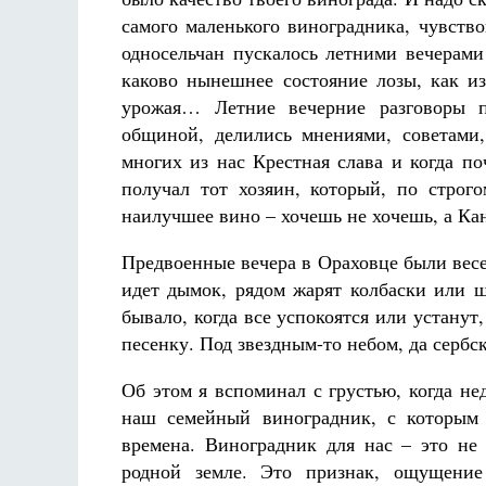
самого маленького виноградника, чувств
односельчан пускалось летними вечерами
каково нынешнее состояние лозы, как из
урожая… Летние вечерние разговоры п
общиной, делились мнениями, советами,
многих из нас Крестная слава и когда п
получал тот хозяин, который, по стро
наилучшее вино – хочешь не хочешь, а К
Предвоенные вечера в Ораховце были весе
идет дымок, рядом жарят колбаски или ш
бывало, когда все успокоятся или устанут,
песенку. Под звездным-то небом, да сербск
Об этом я вспоминал с грустью, когда не
наш семейный виноградник, с которым 
времена. Виноградник для нас – это не
родной земле. Это признак, ощущение 