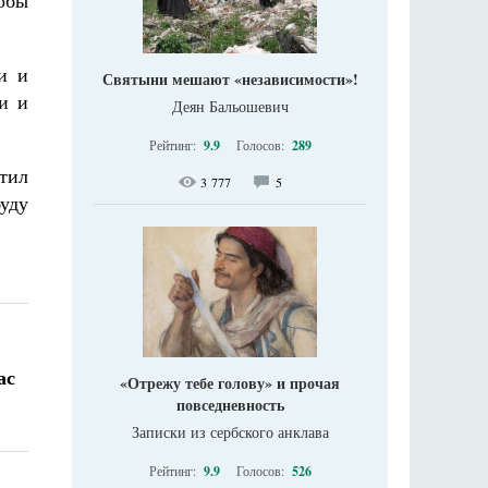
обы
и и
Святыни мешают «независимости»!
и и
Деян Бальошевич
Рейтинг:
9.9
Голосов:
289
отил
3 777
5
уду
ас
«Отрежу тебе голову» и прочая
повседневность
Записки из сербского анклава
Рейтинг:
9.9
Голосов:
526