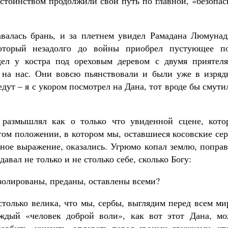
достоинством продолжили свой путь по главной, «безопа
авалась брань, и за плетнем увидел Рамадана Люмунад
который незадолго до войны приобрел пустующее по
дел у костра под ореховым деревом с двумя приятеля
я на нас. Они вовсю пьянствовали и были уже в изряд
дут – я с укором посмотрел на Дана, тот вроде бы смути
 размышлял как о только что увиденной сцене, котор
 том положении, в котором мы, оставшиеся косовские се
рное выражение, оказались. Угрюмо копал землю, попра
авал не только и не столько себе, сколько Богу:
изолированы, преданы, оставлены всеми?
столько велика, что мы, сербы, выглядим перед всем м
ждый «человек доброй воли», как вот этот Дана, мо