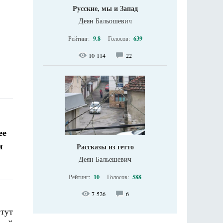
Русские, мы и Запад
Деян Бальошевич
Рейтинг:
9.8
Голосов:
639
10 114
22
ее
и
Рассказы из гетто
Деян Бальешевич
Рейтинг:
10
Голосов:
588
7 526
6
тут