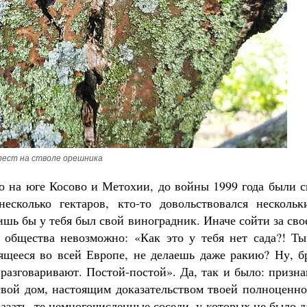
Великомученик Георгий Победоносец. Научись у
святого
Роман Котов
Чего ждет от нас Б
Святитель Н
рест на стволе орешника
то на юге Косово и Метохии, до войны 1999 года были 
есколько гектаров, кто-то довольствовался нескольк
ишь бы у тебя был свой виноградник. Иначе сойти за сво
 общества невозможно: «Как это у тебя нет сада?! Ты
ящееся во всей Европе, не делаешь даже ракию? Ну, бр
разговаривают. Постой-постой». Да, так и было: призн
свой дом, настоящим доказательством твоей полноценно
казать, те немногочисленные соседи, у которых не было 