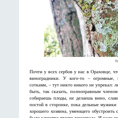
Разлуки не будет
дерика де Грааф
Как найти своё место в жизни
Кирилл Мурышев
К
Почти у всех сербов у нас в Ораховце, ч
виноградники. У кого-то – огромные, н
сотками, – тут никто никого не упрекал: л
быть, так сказать, полноправным членом
собираешь плоды, не делаешь вино, слав
постой в сторонке, пока дельные мужики 
хорошего хозяина, умеющего обустроить 
было качество твоего винограда. И надо с