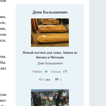
сной
Деян Бальошевич
жи,
ле,
ми,
ном
лся,
Новый костюм для сына. Записи из
ая,
Косово и Метохии
рбы,
Деян Бальошевич
влял
Рейтинг:
10
Голосов:
177
1 464
1
иром
жет