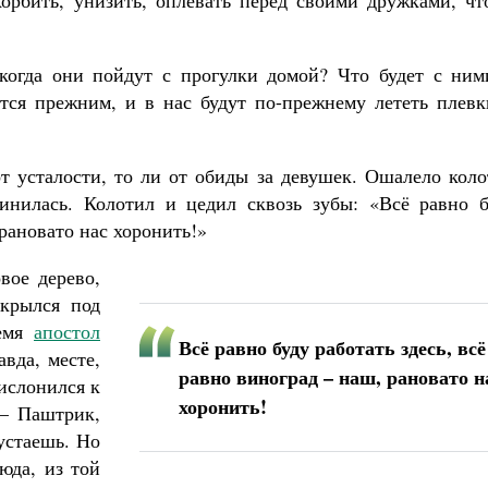
орбить, унизить, оплевать перед своими дружками, чт
 когда они пойдут с прогулки домой? Что будет с ним
тся прежним, и в нас будут по-прежнему лететь плевк
от усталости, то ли от обиды за девушек. Ошалело кол
винилась. Колотил и цедил сквозь зубы: «Всё равно б
 рановато нас хоронить!»
вое дерево,
Скрылся под
ремя
апостол
Всё равно буду работать здесь, всё
вда, месте,
равно виноград – наш, рановато н
ислонился к
хоронить!
 – Паштрик,
устаешь. Но
сюда, из той