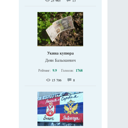
25 965
13
Укина купюра
Деян Бальошевич
Рейтинг:
9.9
Голосов:
1768
15 706
8