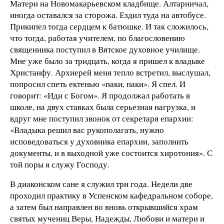
Матери на Новомакарьевском кладбище. Алтарничал,
иногда оставался за сторожа. Ездил туда на автобусе.
Прикипел тогда сердцем к батюшке. И так сложилось,
что тогда, работая учителем, по благословению
священника поступил в Вятское духовное училище.
Мне уже было за тридцать, когда я пришел к владыке
Христанфу. Архиерей меня тепло встретил, выслушал,
попросил спеть ектенью «паки, паки». Я спел. И
говорит: «Иди с Богом». Я продолжал работать в
школе, на двух ставках была серьезная нагрузка, и
вдруг мне поступил звонок от секретаря епархии:
«Владыка решил вас рукополагать, нужно
исповедоваться у духовника епархии, заполнить
документы, и в выходной уже состоится хиротония». С
той поры я служу Господу.
В диаконском сане я служил три года. Недели две
проходил практику в Успенском кафедральном соборе,
а затем был направлен во вновь открывшийся храм
святых мучениц Веры, Надежды, Любови и матери и