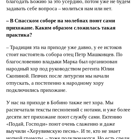
благодать Божию за это усердию, потом уже не будем
задавать себе вопроса – молиться нам или нет.
– В Спасском соборе на молебнах поют сами
прихожане. Каким образом сложилась такая
практика?
– Традиция эта на приходе уже давно, у ее истоков
стоит настоятель собора отец Петр Машковцев. По
благословению владыки Марка был организован
народный хор под руководством регента Юлии
Скопиной. Певчих после литургии мы начали
отпускать, а постепенно к народному хору
подключились прихожане.
У нас на приходе в Бобино также нет хора. Мы
распечатали тексты песнопений с нотами, и уже более
десяти лет прихожане поют службу сами. Ектению
«Подай, Господи» поют очень слаженно и даже
выучили «Херувимскую песнь». И те, кто не знает
нотной грамоты, – тоже подключаются. Но есть среди