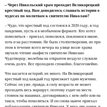
– Через Никольский храм проходит Великорецкий
крестный ход. Вам доводилось слышать истории о
чудесах по молитвам к святителю Николаю?
– Чудо, что крестный ход состоялся в 2020 году, в год
пандемии, пусть и в необычном формате. Кто хотел
помолиться – приехал, помолился, поклонился иконе,
хоть и на расстоянии. Не было столпотворения, но при
этом в течение всего вечера на улице возле храма
звучало чтение акафиста святителю Николаю
Чудотворцу, молебны на открытом воздухе служили
очень долго. Все проходило спокойно, благоговейно.
Что касается историй, их много. На Великорецкий
крестный ход каждый год приезжает один мужчина.
Сейчас он уже, правда, в силу возраста не может
проходить весь маршрут, поэтому ездит на места
стоянок на машинах, договариваясь с кем-либо или на
такси, чтобы помолиться. И он снова нынче приехал
поблагодарить святителя Николая. У него две дочки, и