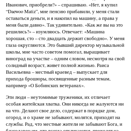
Иванович, приобрели?» – спрашиваю. «Нет, я купил
“Daewoo Matiz”, мне пенсию прибавили, у меня стали
оставаться деньги, и я накопил на машину, а права у
меня были давно». Так удивительно. «Как же вы на это
решились?» – изумляюсь. Отвечает: «Машина
хорошая, сто – сто двадцать держит свободно». У меня
глаза округляются. Это бывший директор музыкальной
школы, мне часто советом помогал, выращивает
виноград на участке – одним словом, несмотря на свой
солидный возраст, живет полной жизнью. Раиса
Васильевна – местный краевед – выпускает для
прихода брошюры, посвященные разным темам,
например «О Бобинских ветеранах».
Эти люди – неутомимые труженики, их отличает
особая житейская хватка. Они никогда не жалуются ни
на что. Делают свое дело, содержат в порядке дом,
огород, и о храме не забывают, молятся, приходят на
службы. Рад, что местные жители не забывают Бога, и
благодарен им, что всегда откликаются, приходят на