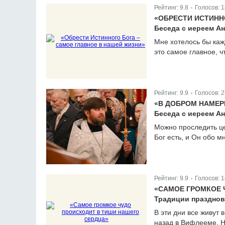
Рейтинг:
9.8
Голосов:
1
|
«ОБРЕСТИ ИСТИНН
Беседа с иереем А
Мне хотелось бы каж
это самое главное, ч
Рейтинг:
9.9
Голосов:
2
|
«В ДОБРОМ НАМЕР
Беседа с иереем А
Можно проследить це
Бог есть, и Он обо 
Рейтинг:
9.9
Голосов:
1
|
«САМОЕ ГРОМКОЕ 
Традиции празднов
В эти дни все живут
назад в Вифлееме. Н