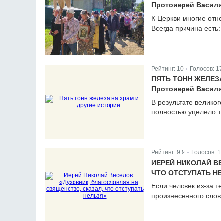
Протоиерей Васили
К Церкви многие отн
Всегда причина есть:
Рейтинг:
10
Голосов:
1
|
ПЯТЬ ТОНН ЖЕЛЕЗА
Протоиерей Васили
В результате велико
полностью уцелело то
Рейтинг:
9.9
Голосов:
1
|
ИЕРЕЙ НИКОЛАЙ В
ЧТО ОТСТУПАТЬ Н
Если человек из-за т
произнесенного слова