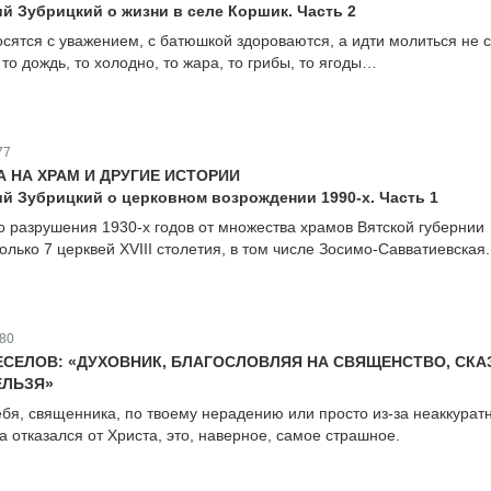
й Зубрицкий о жизни в селе Коршик. Часть 2
осятся с уважением, с батюшкой здороваются, а идти молиться не 
 то дождь, то холодно, то жара, то грибы, то ягоды…
77
 НА ХРАМ И ДРУГИЕ ИСТОРИИ
й Зубрицкий о церковном возрождении 1990-х. Часть 1
го разрушения 1930-х годов от множества храмов Вятской губернии
лько 7 церквей XVIII столетия, в том числе Зосимо-Савватиевская.
80
ЕСЕЛОВ: «ДУХОВНИК, БЛАГОСЛОВЛЯЯ НА СВЯЩЕНСТВО, СКА
ЕЛЬЗЯ»
ебя, священника, по твоему нерадению или просто из-за неаккурат
 отказался от Христа, это, наверное, самое страшное.