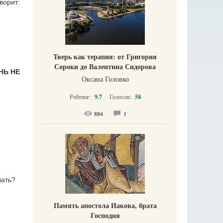
ворит:
Тверь как терапия: от Григория
Сороки до Валентина Сидорова
НЬ НЕ
Оксана Головко
Рейтинг:
9.7
Голосов:
58
884
1
лать?
Память апостола Иакова, брата
Господня