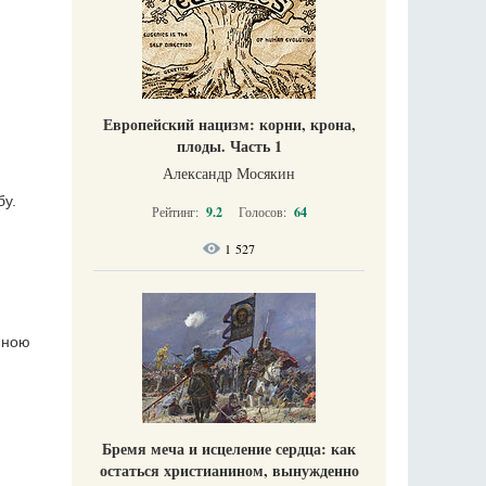
Европейский нацизм: корни, крона,
плоды. Часть 1
Александр Мосякин
бу.
Рейтинг:
9.2
Голосов:
64
1 527
мною
Бремя меча и исцеление сердца: как
остаться христианином, вынужденно