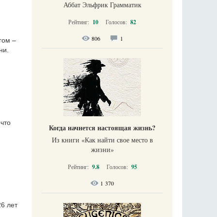
Аббат Эльфрик Грамматик
Рейтинг:
10
Голосов:
82
806
1
гом –
ни.
 что
Когда начнется настоящая жизнь?
Из книги «Как найти свое место в
жизни​»
Рейтинг:
9.8
Голосов:
95
1 370
26 лет