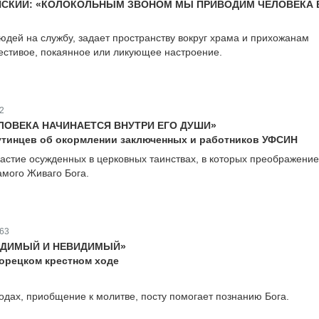
НСКИЙ: «КОЛОКОЛЬНЫМ ЗВОНОМ МЫ ПРИВОДИМ ЧЕЛОВЕКА 
юдей на службу, задает пространству вокруг храма и прихожанам
естивое, покаянное или ликующее настроение.
2
ЛОВЕКА НАЧИНАЕТСЯ ВНУТРИ ЕГО ДУШИ»
тинцев об окормлении заключенных и работников УФСИН
астие осужденных в церковных таинствах, в которых преображени
мого Живаго Бога.
63
ВИДИМЫЙ И НЕВИДИМЫЙ»
орецком крестном ходе
ходах, приобщение к молитве, посту помогает познанию Бога.