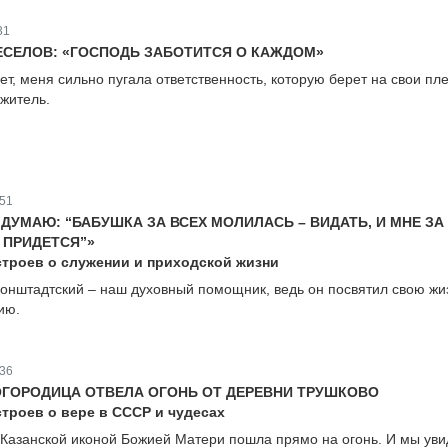
31
ЕСЕЛОВ: «ГОСПОДЬ ЗАБОТИТСЯ О КАЖДОМ»
лет, меня сильно пугала ответственность, которую берет на свои пл
житель.
51
 ДУМАЮ: “БАБУШКА ЗА ВСЕХ МОЛИЛАСЬ – ВИДАТЬ, И МНЕ ЗА
 ПРИДЕТСЯ”»
строев о служении и приходской жизни
нштадтский – наш духовный помощник, ведь он посвятил свою жи
ию.
36
ОГОРОДИЦА ОТВЕЛА ОГОНЬ ОТ ДЕРЕВНИ ТРУШКОВО
троев о вере в СССР и чудесах
Казанской иконой Божией Матери пошла прямо на огонь. И мы уви