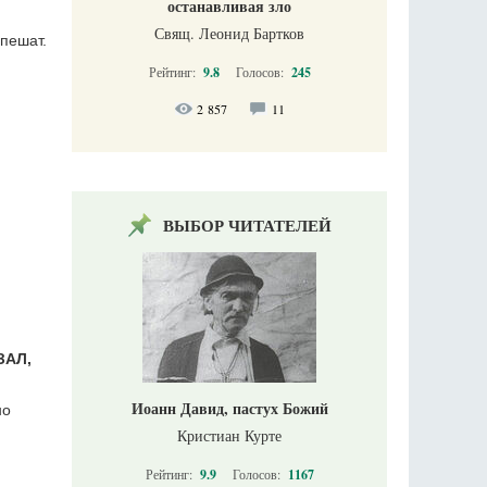
останавливая зло
Свящ. Леонид Бартков
спешат.
Рейтинг:
9.8
Голосов:
245
2 857
11
ВЫБОР ЧИТАТЕЛЕЙ
ЗАЛ,
Иоанн Давид, пастух Божий
но
Кристиан Курте
Рейтинг:
9.9
Голосов:
1167