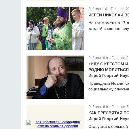
Рейтинг:
10
Голосов:
2
|
ИЕРЕЙ НИКОЛАЙ В
На тот момент, в 17 
каждый священнослу
Рейтинг:
9.9
Голосов:
2
|
«ИДУ С КРЕСТОМ И
РОДНЮ МОЛИТЬСЯ
Иерей Георгий Неу
Праведный Иоанн Кро
социальному служен
Рейтинг:
9.9
Голосов:
5
|
КАК ПРЕСВЯТАЯ Б
Иерей Георгий Неус
Старушка с большой 