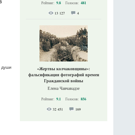
В
Рейтинг:
9.8
Голосов:
481
13 127
4
е души
«Жертвы колчаковщины»:
фальсификация фотографий времен
Гражданской войны
Елена Чавчавадзе
Рейтинг:
9.1
Голосов:
856
32 451
169