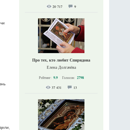
20 717
9
ечи
Про тех, кто любит Спиридона
Елена Долгачёва
Рейтинг:
9.9
Голосов:
2798
знь
37 431
13
дели,