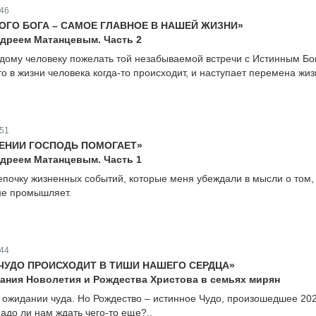
46
ОГО БОГА – САМОЕ ГЛАВНОЕ В НАШЕЙ ЖИЗНИ»
ндреем Матанцевым. Часть 2
дому человеку пожелать той незабываемой встречи с Истинным Бо
то в жизни человека когда-то происходит, и наступает перемена жиз
51
ЕНИИ ГОСПОДЬ ПОМОГАЕТ»
ндреем Матанцевым. Часть 1
почку жизненных событий, которые меня убеждали в мысли о том,
мне промышляет.
44
ЧУДО ПРОИСХОДИТ В ТИШИ НАШЕГО СЕРДЦА»
ания Новолетия и Рождества Христова в семьях мирян
 в ожидании чуда. Но Рождество – истинное Чудо, произошедшее 20
адо ли нам ждать чего-то еще?..