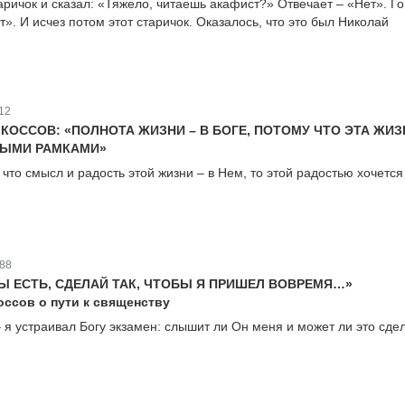
аричок и сказал: «Тяжело, читаешь акафист?» Отвечает – «Нет». Го
». И исчез потом этот старичок. Оказалось, что это был Николай
12
КОССОВ: «ПОЛНОТА ЖИЗНИ – В БОГЕ, ПОТОМУ ЧТО ЭТА ЖИЗ
НЫМИ РАМКАМИ»
что смысл и радость этой жизни – в Нем, то этой радостью хочется
88
ТЫ ЕСТЬ, СДЕЛАЙ ТАК, ЧТОБЫ Я ПРИШЕЛ ВОВРЕМЯ…»
ссов о пути к священству
 я устраивал Богу экзамен: слышит ли Он меня и может ли это сде