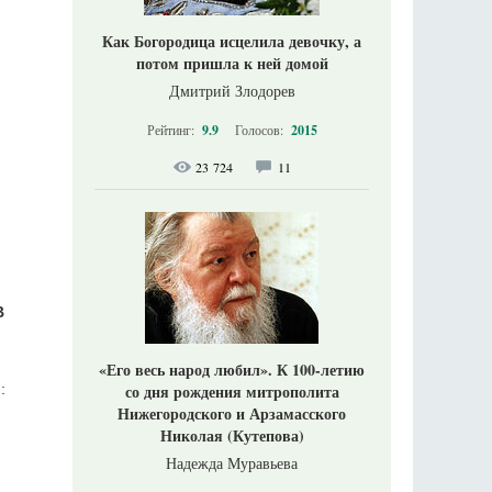
Как Богородица исцелила девочку, а
потом пришла к ней домой
Дмитрий Злодорев
Рейтинг:
9.9
Голосов:
2015
23 724
11
В
«Его весь народ любил». К 100-летию
со дня рождения митрополита
:
Нижегородского и Арзамасского
Николая (Кутепова)
Надежда Муравьева