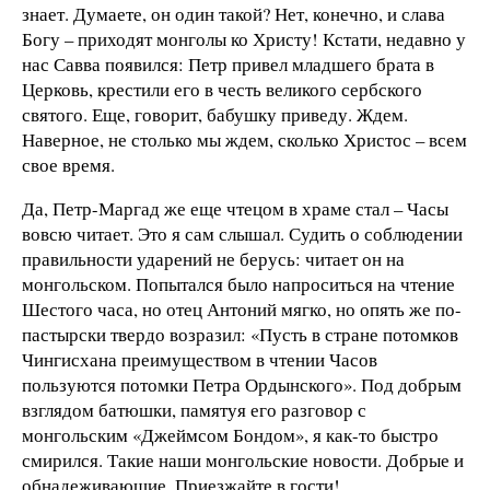
знает. Думаете, он один такой? Нет, конечно, и слава
Богу – приходят монголы ко Христу! Кстати, недавно у
нас Савва появился: Петр привел младшего брата в
Церковь, крестили его в честь великого сербского
святого. Еще, говорит, бабушку приведу. Ждем.
Наверное, не столько мы ждем, сколько Христос – всем
свое время.
Да, Петр-Маргад же еще чтецом в храме стал – Часы
вовсю читает. Это я сам слышал. Судить о соблюдении
правильности ударений не берусь: читает он на
монгольском. Попытался было напроситься на чтение
Шестого часа, но отец Антоний мягко, но опять же по-
пастырски твердо возразил: «Пусть в стране потомков
Чингисхана преимуществом в чтении Часов
пользуются потомки Петра Ордынского». Под добрым
взглядом батюшки, памятуя его разговор с
монгольским «Джеймсом Бондом», я как-то быстро
смирился. Такие наши монгольские новости. Добрые и
обнадеживающие. Приезжайте в гости!