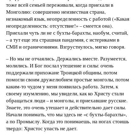
тоже всей семьей переживали, когда приехали в
Монголию: совершенно неизвестная страна,
незнакомый язык, неопределенность с работой («Какая
неопределенность: отсутствие!» – смеется она).
Приехали чуть ли не с бухты-барахты, наобум, считай,
– а тут еще эта страшная пандемия, с истериками в
СМИ и ограничениями. Взгрустнулось, мягко говоря.
– Но мы не отчаялись. Держались вместе. Разумеется,
молились. И Бог послал утешение и силы: очень
поддержали прихожане Троицкой общины, потом
помогли своим дружелюбием простые монголы, потом
каким-то чудом у меня появилась работа. Затем, к
своему изумлению, мы увидели, как ко Христу стали
обращаться люди – и монголы, и приехавшие русские.
Знаете, это очень утешает и действительно дает силы.
Начали понимать, что мы здесь не «с бухты-барахты»,
а по Промыслу. Когда это понимаешь, на ногах стоишь
твердо: Христос упасть не дает.