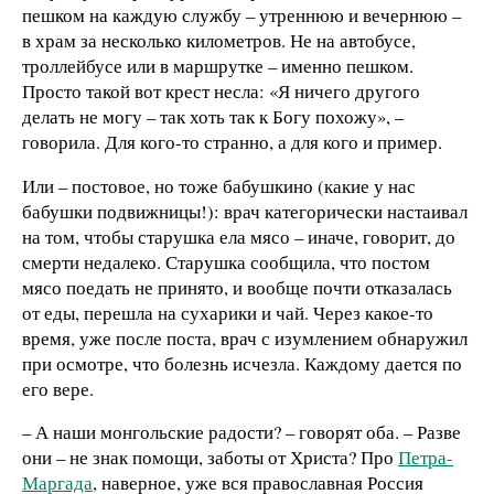
пешком на каждую службу – утреннюю и вечернюю –
в храм за несколько километров. Не на автобусе,
троллейбусе или в маршрутке – именно пешком.
Просто такой вот крест несла: «Я ничего другого
делать не могу – так хоть так к Богу похожу», –
говорила. Для кого-то странно, а для кого и пример.
Или – постовое, но тоже бабушкино (какие у нас
бабушки подвижницы!): врач категорически настаивал
на том, чтобы старушка ела мясо – иначе, говорит, до
смерти недалеко. Старушка сообщила, что постом
мясо поедать не принято, и вообще почти отказалась
от еды, перешла на сухарики и чай. Через какое-то
время, уже после поста, врач с изумлением обнаружил
при осмотре, что болезнь исчезла. Каждому дается по
его вере.
– А наши монгольские радости? – говорят оба. – Разве
они – не знак помощи, заботы от Христа? Про
Петра-
Маргада
, наверное, уже вся православная Россия