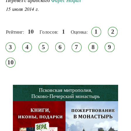
Перевел с арабского
Фарес Нофал
15 июля 2014 г.
10
1
1
2
Рейтинг:
Голосов:
Оценка:
3
4
5
6
7
8
9
10
Псковская митрополия,
Псково-Печерский монастырь