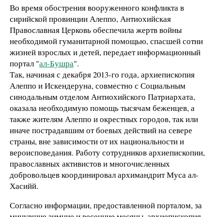
Во время обострения вооруженного конфликта в
сирийской провинции Алеппо, Антиохийская
Православная Церковь обеспечила жертв войны
необходимой гуманитарной помощью, спасшей сотни
жизней взрослых и детей, передает информационный
портал "
ал-Бушра
".
Так, начиная с декабря 2013-го года, архиепископия
Алеппо и Искендеруна, совместно с Социальным
синодальным отделом Антиохийского Патриархата,
оказала необходимую помощь тысячам беженцев, а
также жителям Алеппо и окрестных городов, так или
иначе пострадавшим от боевых действий на севере
страны, вне зависимости от их национальности и
вероисповедания. Работу сотрудников архиепископии,
православных активистов и многочисленных
добровольцев координировал архимандрит Муса ал-
Хасийй.
Согласно информации, предоставленной порталом, за
минувшие зимние и весенние месяцы, архиепископия