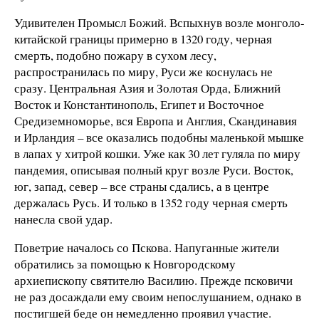
Удивителен Промысл Божий. Вспыхнув возле монголо-
китайской границы примерно в 1320 году, черная
смерть, подобно пожару в сухом лесу,
распространилась по миру, Руси же коснулась не
сразу. Центральная Азия и Золотая Орда, Ближний
Восток и Константинополь, Египет и Восточное
Средиземноморье, вся Европа и Англия, Скандинавия
и Ирландия – все оказались подобны маленькой мышке
в лапах у хитрой кошки. Уже как 30 лет гуляла по миру
пандемия, описывая полный круг возле Руси. Восток,
юг, запад, север – все страны сдались, а в центре
держалась Русь. И только в 1352 году черная смерть
нанесла свой удар.
Поветрие началось со Пскова. Напуганные жители
обратились за помощью к Новгородскому
архиепископу святителю Василию. Прежде псковичи
не раз досаждали ему своим непослушанием, однако в
постигшей беде он немедленно проявил участие.