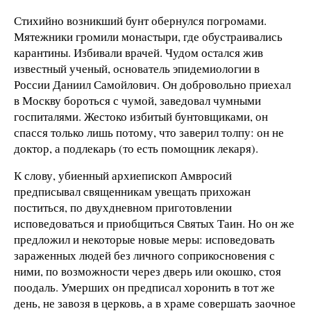
Стихийно возникший бунт обернулся погромами.
Мятежники громили монастыри, где обустраивались
карантины. Избивали врачей. Чудом остался жив
известный ученый, основатель эпидемиологии в
России Даниил Самойлович. Он добровольно приехал
в Москву бороться с чумой, заведовал чумными
госпиталями. Жестоко избитый бунтовщиками, он
спасся только лишь потому, что заверил толпу: он не
доктор, а подлекарь (то есть помощник лекаря).
К слову, убиенный архиепископ Амвросий
предписывал священникам увещать прихожан
поститься, по двухдневном приготовлении
исповедоваться и приобщиться Святых Таин. Но он же
предложил и некоторые новые меры: исповедовать
зараженных людей без личного соприкосновения с
ними, по возможности через дверь или окошко, стоя
поодаль. Умерших он предписал хоронить в тот же
день, не завозя в церковь, а в храме совершать заочное