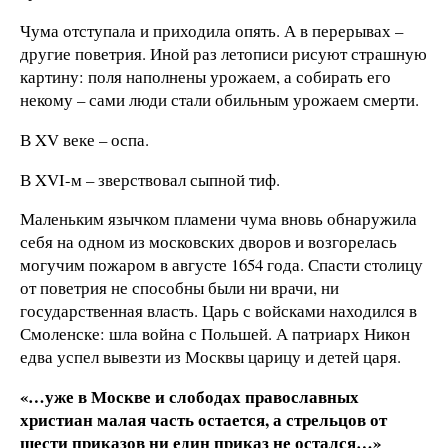
Чума отступала и приходила опять. А в перерывах –
другие поветрия. Иной раз летописи рисуют страшную
картину: поля наполнены урожаем, а собирать его
некому – сами люди стали обильным урожаем смерти.
В XV веке – оспа.
В XVI-м – зверствовал сыпной тиф.
Маленьким язычком пламени чума вновь обнаружила
себя на одном из московских дворов и возгорелась
могучим пожаром в августе 1654 года. Спасти столицу
от поветрия не способны были ни врачи, ни
государственная власть. Царь с войсками находился в
Смоленске: шла война с Польшей. А патриарх Никон
едва успел вывезти из Москвы царицу и детей царя.
«…уже в Москве и слободах православных
христиан малая часть остается, а стрельцов от
шести приказов ни един приказ не остался…»