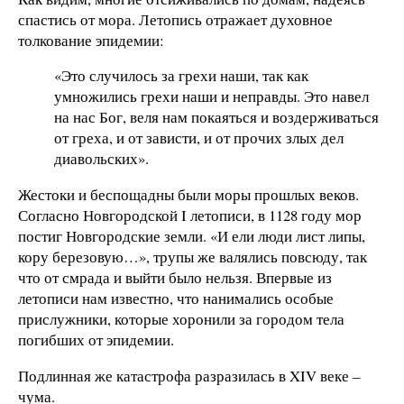
спастись от мора. Летопись отражает духовное
толкование эпидемии:
«Это случилось за грехи наши, так как
умножились грехи наши и неправды. Это навел
на нас Бог, веля нам покаяться и воздерживаться
от греха, и от зависти, и от прочих злых дел
диавольских».
Жестоки и беспощадны были моры прошлых веков.
Согласно Новгородской I летописи, в 1128 году мор
постиг Новгородские земли. «И ели люди лист липы,
кору березовую…», трупы же валялись повсюду, так
что от смрада и выйти было нельзя. Впервые из
летописи нам известно, что нанимались особые
прислужники, которые хоронили за городом тела
погибших от эпидемии.
Подлинная же катастрофа разразилась в XIV веке –
чума.