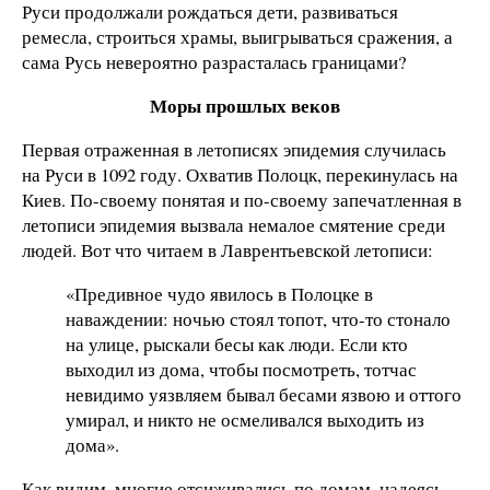
Руси продолжали рождаться дети, развиваться
ремесла, строиться храмы, выигрываться сражения, а
сама Русь невероятно разрасталась границами?
Моры прошлых веков
Первая отраженная в летописях эпидемия случилась
на Руси в 1092 году. Охватив Полоцк, перекинулась на
Киев. По-своему понятая и по-своему запечатленная в
летописи эпидемия вызвала немалое смятение среди
людей. Вот что читаем в Лаврентьевской летописи:
«Предивное чудо явилось в Полоцке в
наваждении: ночью стоял топот, что-то стонало
на улице, рыскали бесы как люди. Если кто
выходил из дома, чтобы посмотреть, тотчас
невидимо уязвляем бывал бесами язвою и оттого
умирал, и никто не осмеливался выходить из
дома».
Как видим, многие отсиживались по домам, надеясь