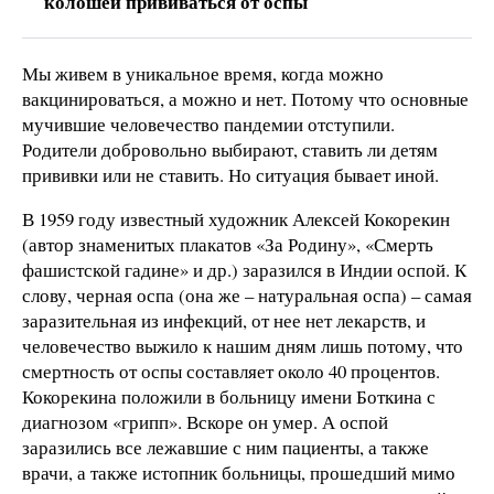
колошей прививаться от оспы
Мы живем в уникальное время, когда можно
вакцинироваться, а можно и нет. Потому что основные
мучившие человечество пандемии отступили.
Родители добровольно выбирают, ставить ли детям
прививки или не ставить. Но ситуация бывает иной.
В 1959 году известный художник Алексей Кокорекин
(автор знаменитых плакатов «За Родину», «Смерть
фашистской гадине» и др.) заразился в Индии оспой. К
слову, черная оспа (она же – натуральная оспа) – самая
заразительная из инфекций, от нее нет лекарств, и
человечество выжило к нашим дням лишь потому, что
смертность от оспы составляет около 40 процентов.
Кокорекина положили в больницу имени Боткина с
диагнозом «грипп». Вскоре он умер. А оспой
заразились все лежавшие с ним пациенты, а также
врачи, а также истопник больницы, прошедший мимо