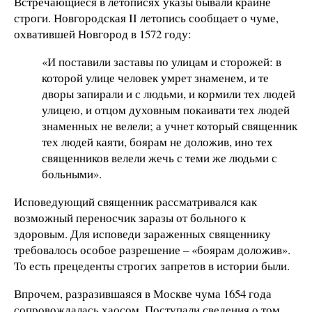
Встречающиеся в летописях указы бывали крайне
строги. Новгородская II летопись сообщает о чуме,
охватившей Новгород в 1572 году:
«И поставили заставы по улицам и сторожей: в
которой улице человек умрет знаменем, и те
дворы запирали и с людьми, и кормили тех людей
улицею, и отцом духовным покаивати тех людей
знаменных не велели; а учнет который священник
тех людей каяти, боярам не доложив, ино тех
священников велели жечь с теми же людьми с
больными».
Исповедующий священник рассматривался как
возможный переносчик заразы от больного к
здоровым. Для исповеди зараженных священнику
требовалось особое разрешение – «боярам доложив».
То есть прецеденты строгих запретов в истории были.
Впрочем, разразившаяся в Москве чума 1654 года
сопровождалась хаосом. Поступали сведения о том,