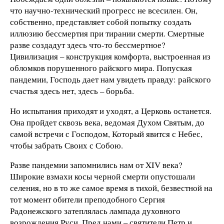
что научно-технический прогресс не всесилен. Он,
собственно, представляет собой попытку создать
иллюзию бессмертия при тирании смерти. Смертные
разве создадут здесь что-то бессмертное?
Цивилизация – конструкция комфорта, выстроенная из
обломков порушенного райского мира. Попуская
пандемии, Господь дает нам увидеть правду: райского
счастья здесь нет, здесь – борьба.
Но испытания приходят и уходят, а Церковь останется.
Она пройдет сквозь века, ведомая Духом Святым, до
самой встречи с Господом, Который явится с Небес,
чтобы забрать Своих с Собою.
Разве пандемии запомнились нам от XIV века?
Широкие взмахи косы черной смерти опустошали
селения, но в то же самое время в тихой, безвестной на
тот момент обители преподобного Сергия
Радонежского затеплялась лампада духовного
возрождения Руси. Пред нами – святители Петр и