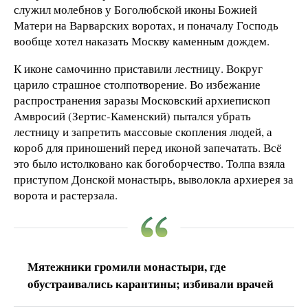
служил молебнов у Боголюбской иконы Божией
Матери на Варварских воротах, и поначалу Господь
вообще хотел наказать Москву каменным дождем.
К иконе самочинно приставили лестницу. Вокруг
царило страшное столпотворение. Во избежание
распространения заразы Московский архиепископ
Амвросий (Зертис-Каменский) пытался убрать
лестницу и запретить массовые скопления людей, а
короб для приношений перед иконой запечатать. Всё
это было истолковано как богоборчество. Толпа взяла
приступом Донской монастырь, выволокла архиерея за
ворота и растерзала.
Мятежники громили монастыри, где
обустраивались карантины; избивали врачей