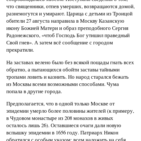
что священники, отпев умерших, возвращаются домой,
разнемогутся и умирают. Царица с детьми из Троицой
обители 27 августа направила в Москву Казанскую
икону Божией Матери и образ преподобного Сергия
Радонежского, «чтоб Господь Бог утишил праведный
Свой гнев». А затем всё сообщение с городом
прекратили.
На заставах велено было без всякой пощады гнать всех
обратно, а пытающихся обойти заставы тайными
тропами ловить и казнить. Но народ старался бежать
из Москвы всеми возможными способами. Чума
попала в другие города.
Предполагается, что в одной только Москве от
эпидемии умерло более половины жителей (к примеру,
в Чудовом монастыре из 208 монахов в живых
осталось лишь 26). Оставшиеся очаги дали новую
вспышку эпидемии в 1656 году. Патриарх Никон
обратился с особым указом: всем наложить на себя