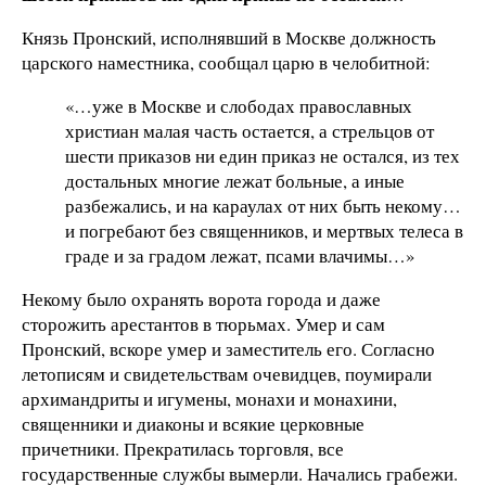
Князь Пронский, исполнявший в Москве должность
царского наместника, сообщал царю в челобитной:
«…уже в Москве и слободах православных
христиан малая часть остается, а стрельцов от
шести приказов ни един приказ не остался, из тех
достальных многие лежат больные, а иные
разбежались, и на караулах от них быть некому…
и погребают без священников, и мертвых телеса в
граде и за градом лежат, псами влачимы…»
Некому было охранять ворота города и даже
сторожить арестантов в тюрьмах. Умер и сам
Пронский, вскоре умер и заместитель его. Согласно
летописям и свидетельствам очевидцев, поумирали
архимандриты и игумены, монахи и монахини,
священники и диаконы и всякие церковные
причетники. Прекратилась торговля, все
государственные службы вымерли. Начались грабежи.