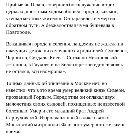
Прибыв во Псков, совершил богослужение в трех
церквах, крестным ходом обошел город и, как мог,
утешал местных жителей. Он заразился и умер на
обратном пути. А безжалостная чума бушевала в
Новгороде.
Выкашивая города и селения, пандемия не жалела ни
плачущих деток, ни отчаявшихся родителей. Смоленск,
Чернигов, Суздаль, Киев… Согласно Никоновской
летописи, в Глухове и на Белоозере «ни един человек
не остался, вси изомроша».
Точных данных об эпидемии в Москве нет, но
известно, что в это время умер великий князь Симеон,
прозванный Гордым. Перед этим он оплакал двух
малолетних своих сыновей, похищенных неизвестной
болезнью. Умер и его младший брат Андрей
Серпуховской. И прославленный в лике святых
Московский митрополит Феогност умер в то же самое
время.