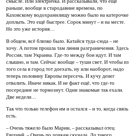
смысле. Или электричка. И рассказывали, что ещё
раньше, вообще в стародавние времена, по
Каховскому водохранилищу можно было на катерочке
доплыть. Это ещё быстрее. Сорок минут – и на месте.
Но это уже история…
В общем, всё близко было. Катайся туда-сюда – не
хочу. А потом прошла там линия разграничения. Здесь
Россия, там Украина. Где-то между бои идут. И там
слышно, и там. Сейчас вообще – туши свет. И чтобы из
того села в город тот доехать, ну или наоборот, надо
теперь половину Европы пересечь. И кучу денег
отвалить. Иначе никак. И не факт ещё, что где-то
посередине не тормознут. Одни знакомые так ехали.
Две недели…
Так что только телефон им и остался – и то, когда связь
есть.
– Очень тяжело было Марии, – рассказывал отец
Евгений. – Очень по дочкам скучала. До такого