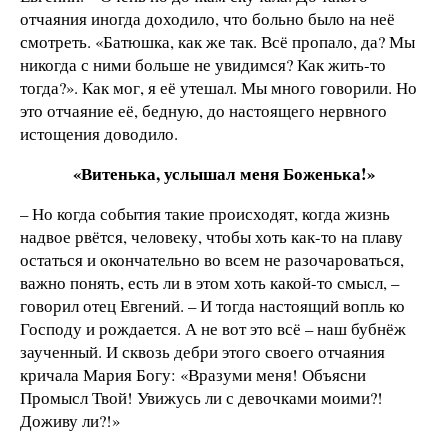
отчаяния иногда доходило, что больно было на неё
смотреть. «Батюшка, как же так. Всё пропало, да? Мы
никогда с ними больше не увидимся? Как жить-то
тогда?». Как мог, я её утешал. Мы много говорили. Но
это отчаяние её, бедную, до настоящего нервного
истощения доводило.
«Витенька, услышал меня Боженька!»
– Но когда события такие происходят, когда жизнь
надвое рвётся, человеку, чтобы хоть как-то на плаву
остаться и окончательно во всем не разочароваться,
важно понять, есть ли в этом хоть какой-то смысл, –
говорил отец Евгений. – И тогда настоящий вопль ко
Господу и рождается. А не вот это всё – наш бубнёж
заученный. И сквозь дебри этого своего отчаяния
кричала Мария Богу: «Вразуми меня! Объясни
Промысл Твой! Увижусь ли с девочками моими?!
Доживу ли?!»