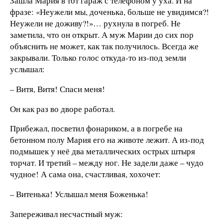
Зашла Мария в тот гараж с телефоном у уха. И на
фразе: «Неужели мы, доченька, больше не увидимся?!
Неужели не доживу?!»… рухнула в погреб. Не
заметила, что он открыт. А муж Марии до сих пор
объяснить не может, как так получилось. Всегда же
закрывали. Только голос откуда-то из-под земли
услышал:
– Витя, Витя! Спаси меня!
Он как раз во дворе работал.
Прибежал, посветил фонариком, а в погребе на
бетонном полу Мария его на животе лежит. А из-под
подмышек у неё два металлических острых штыря
торчат. И третий – между ног. Не задели даже – чудо
чудное! А сама она, счастливая, хохочет:
– Витенька! Услышал меня Боженька!
Запереживал несчастный муж: