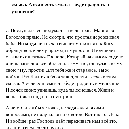
смысл. А если есть смысл – будет радость и
утешение!
…Послушал я её, подумал – а ведь права Мария-то.
Богослов прямо. Не смотри, что простая деревенская
баба. Но когда человек начинает молиться и к Богу
обращаться, к нему приходит мудрость. И начинает
слышать он «язык» Господа, Который на самом-то деле
очень наглядно всё объяснил: «Ну что, гэпнулась в яму
свою? Ну, прости! Для тебя же и стараюсь. Ты ж
пойми! Раз Я жить тебя оставил, значит,
есть
в этом
смысл. А если есть смысл – будет радость и утешение!
И дочек своих увидишь, куда ты денешься. Живи и
верь. Только под ноги смотри!»
А не молился бы человек, не задавался такими
вопросами, не получал бы и ответов. Вот так-то, Лена.
И вообще: раз Господь даёт переживать нам всё это,
значит, зачем-то это нужно!