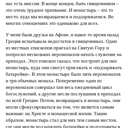
нас есть миссия. В конце концов, быть священником –
это очень трудное призвание. И монастырь – это то
место, куда мы возвращаемся и подзаряжаемся. Во
многих отношениях это одинаково для всех.
У меня были друзья на Афоне, и какое-то время назад
Греция испытывала недостаток в священниках. Один
из местных епископов приехал на Святую Гору и
попросил нескольких иеромонахов начать служение на
приходах. Этот епископ сказал, что построит для них
монастырь, куда они смогут приезжать и «подзаряжать
батарейки». В этом монастыре было пять иеромонахов
и три обычных монаха. Попеременно один из
иеромонахов совершал там весь ежедневный цикл
богослужений, а другие несли послушания в приходах
по всей Греции. Потом, возвращаясь в монастырь, они
могли сфокусироваться на том, что является самым
важным: на Христе и монашеской жизни. Таким
образом, монастырь стал для них тем самым местом,
где они могли подзарядить батарейки и подготовиться