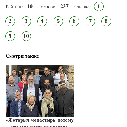
10
237
1
Рейтинг:
Голосов:
Оценка:
2
3
4
5
6
7
8
9
10
Смотри также
«Я открыл монастырь, потому
что мне очень не хватало