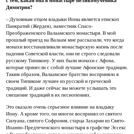
с тем, какая она в монастыре Великомученика
Димитрия?
– Духовным отцом владыки Ионы является епископ
Панкратий (Жердев), наместник Спасо-
Преображенского Валаамского монастыря. В мой
прошлый приезд на Валаам мне рассказали, что когда
монахи восстанавливали монастырскую жизнь после
падения Советской власти, они не строго следовали
русскому Типикону. У них были монахи с Афона,
которые принесли с собой лучшие Афонские традиции.
Таким образом, Валаамское братство восприняло в
своем Типиконе лучшее из русской и греческой
традиций. И даже сейчас вы можете услышать это
смешение традиций в их песнопениях.
Это оказало очень серьезное влияние на владыку
Иону. А кроме того, он многое воспринял от святого
Силуана, святого Софрония, старца Захарии из Свято-
Иоанно-Предтеченского монастыря в графстве Эссекс