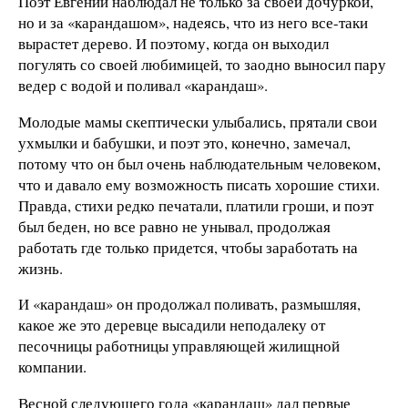
Поэт Евгений наблюдал не только за своей дочуркой,
но и за «карандашом», надеясь, что из него все-таки
вырастет дерево. И поэтому, когда он выходил
погулять со своей любимицей, то заодно выносил пару
ведер с водой и поливал «карандаш».
Молодые мамы скептически улыбались, прятали свои
ухмылки и бабушки, и поэт это, конечно, замечал,
потому что он был очень наблюдательным человеком,
что и давало ему возможность писать хорошие стихи.
Правда, стихи редко печатали, платили гроши, и поэт
был беден, но все равно не унывал, продолжая
работать где только придется, чтобы заработать на
жизнь.
И «карандаш» он продолжал поливать, размышляя,
какое же это деревце высадили неподалеку от
песочницы работницы управляющей жилищной
компании.
Весной следующего года «карандаш» дал первые