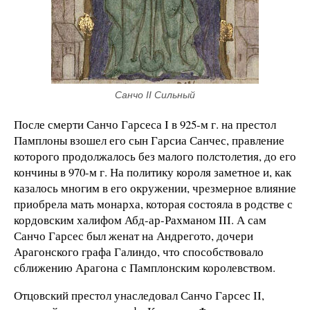
Санчо II Сильный
После смерти Санчо Гарсеса I в 925-м г. на престол
Памплоны взошел его сын Гарсиа Санчес, правление
которого продолжалось без малого полстолетия, до его
кончины в 970-м г. На политику короля заметное и, как
казалось многим в его окружении, чрезмерное влияние
приобрела мать монарха, которая состояла в родстве с
кордовским халифом Абд-ар-Рахманом III. А сам
Санчо Гарсес был женат на Андрегото, дочери
Арагонского графа Галиндо, что способствовало
сближению Арагона с Памплонским королевством.
Отцовский престол унаследовал Санчо Гарсес II,