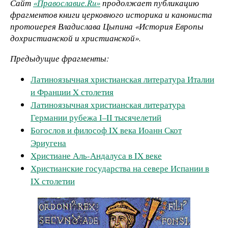
Сайт
«Православие.Ru»
продолжает публикацию
фрагментов книги церковного историка и канониста
протоиерея Владислава Цыпина «История Европы
дохристианской и христианской».
Предыдущие фрагменты:
Латиноязычная христианская литература Италии
и Франции X столетия
Латиноязычная христианская литература
Германии рубежа I–II тысячелетий
Богослов и философ IX века Иоанн Скот
Эриугена
Христиане Аль-Андалуса в IX веке
Христианские государства на севере Испании в
IX столетии