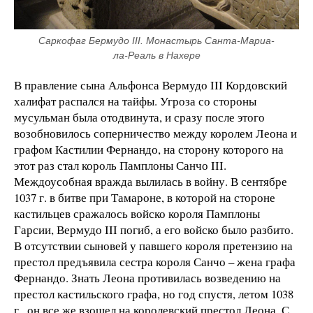
Саркофаг Бермудо III. Монастырь Санта-Мариа-
ла-Реаль в Нахере
В правление сына Альфонса Вермудо III Кордовский
халифат распался на тайфы. Угроза со стороны
мусульман была отодвинута, и сразу после этого
возобновилось соперничество между королем Леона и
графом Кастилии Фернандо, на сторону которого на
этот раз стал король Памплоны Санчо III.
Междоусобная вражда вылилась в войну. В сентябре
1037 г. в битве при Тамароне, в которой на стороне
кастильцев сражалось войско короля Памплоны
Гарсии, Вермудо III погиб, а его войско было разбито.
В отсутствии сыновей у павшего короля претензию на
престол предъявила сестра короля Санчо – жена графа
Фернандо. Знать Леона противилась возведению на
престол кастильского графа, но год спустя, летом 1038
г., он все же взошел на королевский престол Леона. С