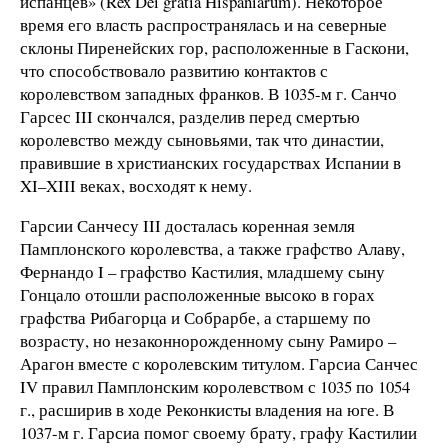
испанцев» (Rex Dei gratia Hispaniarum). Некоторое
время его власть распространялась и на северные
склоны Пиренейских гор, расположенные в Гаскони,
что способствовало развитию контактов с
королевством западных франков. В 1035-м г. Санчо
Гарсес III скончался, разделив перед смертью
королевство между сыновьями, так что династии,
правившие в христианских государствах Испании в
XI–XIII веках, восходят к нему.
Гарсии Санчесу III досталась коренная земля
Памплонского королевства, а также графство Алаву,
Фернандо I – графство Кастилия, младшему сыну
Гонцало отошли расположенные высоко в горах
графства Рибагорца и Собрарбе, а старшему по
возрасту, но незаконнорожденному сыну Рамиро –
Арагон вместе с королевским титулом. Гарсиа Санчес
IV правил Памплонским королевством с 1035 по 1054
г., расширив в ходе Реконкисты владения на юге. В
1037-м г. Гарсиа помог своему брату, графу Кастилии