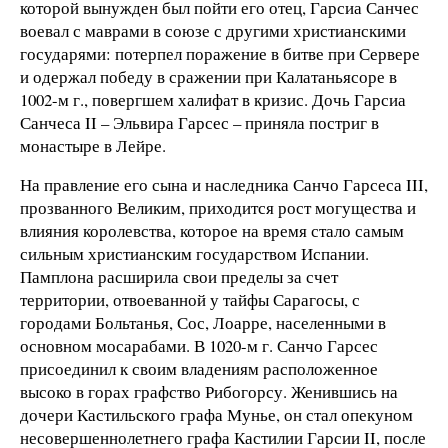
которой вынужден был пойти его отец, Гарсиа Санчес
воевал с маврами в союзе с другими христианскими
государями: потерпел поражение в битве при Сервере
и одержал победу в сражении при Калатаньясоре в
1002-м г., повергшем халифат в кризис. Дочь Гарсиа
Санчеса II – Эльвира Гарсес – приняла постриг в
монастыре в Лейре.
На правление его сына и наследника Санчо Гарсеса III,
прозванного Великим, приходится рост могущества и
влияния королевства, которое на время стало самым
сильным христианским государством Испании.
Памплона расширила свои пределы за счет
территории, отвоеванной у тайфы Сарагосы, с
городами Больтанья, Сос, Лоарре, населенными в
основном мосарабами. В 1020-м г. Санчо Гарсес
присоединил к своим владениям расположенное
высоко в горах графство Рибогорсу. Женившись на
дочери Кастильского графа Мунье, он стал опекуном
несовершеннолетнего графа Кастилии Гарсии II, после