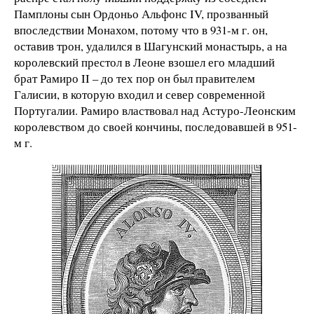
Памплоны сын Ордоньо Альфонс IV, прозванный
впоследствии Монахом, потому что в 931-м г. он,
оставив трон, удалился в Шагунский монастырь, а на
королевский престол в Леоне взошел его младший
брат Рамиро II – до тех пор он был правителем
Галисии, в которую входил и север современной
Португалии. Рамиро властвовал над Астуро-Леонским
королевством до своей кончины, последовавшей в 951-
м г.