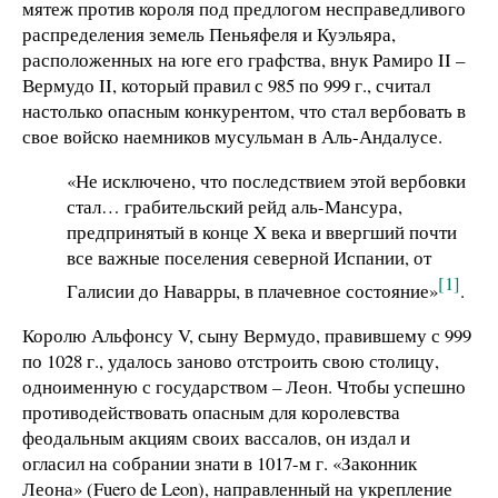
мятеж против короля под предлогом несправедливого
распределения земель Пеньяфеля и Куэльяра,
расположенных на юге его графства, внук Рамиро II –
Вермудо II, который правил с 985 по 999 г., считал
настолько опасным конкурентом, что стал вербовать в
свое войско наемников мусульман в Аль-Андалусе.
«Не исключено, что последствием этой вербовки
стал… грабительский рейд аль-Мансура,
предпринятый в конце X века и ввергший почти
все важные поселения северной Испании, от
[1]
Галисии до Наварры, в плачевное состояние»
.
Королю Альфонсу V, сыну Вермудо, правившему с 999
по 1028 г., удалось заново отстроить свою столицу,
одноименную с государством – Леон. Чтобы успешно
противодействовать опасным для королевства
феодальным акциям своих вассалов, он издал и
огласил на собрании знати в 1017-м г. «Законник
Леона» (Fuero de Leon), направленный на укрепление