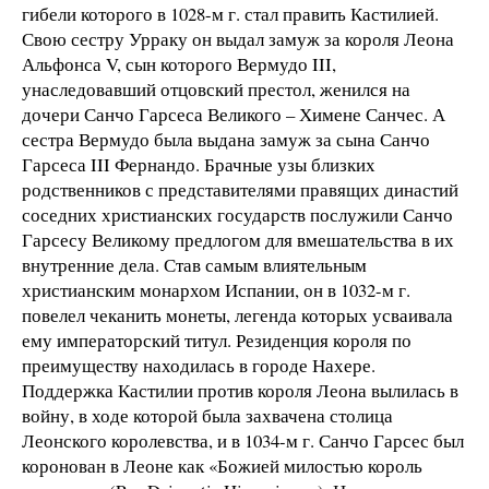
гибели которого в 1028-м г. стал править Кастилией.
Свою сестру Урраку он выдал замуж за короля Леона
Альфонса V, сын которого Вермудо III,
унаследовавший отцовский престол, женился на
дочери Санчо Гарсеса Великого – Химене Санчес. А
сестра Вермудо была выдана замуж за сына Санчо
Гарсеса III Фернандо. Брачные узы близких
родственников с представителями правящих династий
соседних христианских государств послужили Санчо
Гарсесу Великому предлогом для вмешательства в их
внутренние дела. Став самым влиятельным
христианским монархом Испании, он в 1032-м г.
повелел чеканить монеты, легенда которых усваивала
ему императорский титул. Резиденция короля по
преимуществу находилась в городе Нахере.
Поддержка Кастилии против короля Леона вылилась в
войну, в ходе которой была захвачена столица
Леонского королевства, и в 1034-м г. Санчо Гарсес был
коронован в Леоне как «Божией милостью король