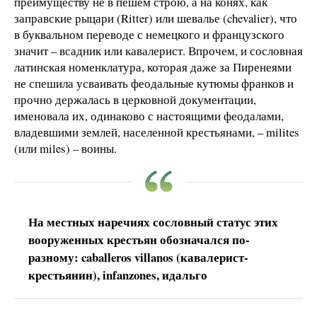
преимуществу не в пешем строю, а на конях, как
заправские рыцари (Ritter) или шевалье (chevalier), что
в буквальном переводе с немецкого и французского
значит – всадник или кавалерист. Впрочем, и сословная
латинская номенклатура, которая даже за Пиренеями
не спешила усваивать феодальные кутюмы франков и
прочно держалась в церковной документации,
именовала их, одинаково с настоящими феодалами,
владевшими землей, населенной крестьянами, – milites
(или miles) – воины.
На местных наречиях сословный статус этих
вооруженных крестьян обозначался по-
разному: caballeros villanos (кавалерист-
крестьянин), infanzonеs, идальго