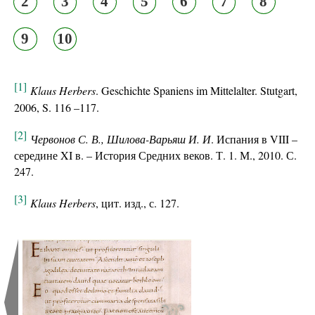
2
3
4
5
6
7
8
9
10
[1]
Klaus Herbers
. Geschichte Spaniens im Mittelalter. Stutgart,
2006, S. 116 –117.
[2]
Червонов С. В., Шилова-Варьяш И. И
. Испания в VIII –
середине XI в. – История Средних веков. Т. 1. М., 2010. С.
247.
[3]
Klaus Herbers
, цит. изд., с. 127.