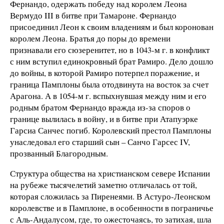
Фернандо, одержать победу над королем Леона
Вермудо III в битве при Тамароне. Фернандо
присоединил Леон к своим владениям и был коронован
королем Леона. Братья до поры до времени
признавали его сюзеренитет, но в 1043-м г. в конфликт
с ним вступил единокровный брат Рамиро. Дело дошло
до войны, в которой Рамиро потерпел поражение, и
граница Памплоны была отодвинута на восток за счет
Арагона. А в 1054-м г. вспыхнувшая между ним и его
родным братом Фернандо вражда из-за споров о
границе вылилась в войну, и в битве при Атапуэрке
Гарсиа Санчес погиб. Королевский престол Памплоны
унаследовал его старший сын – Санчо Гарсес IV,
прозванный Благородным.
Структура общества на христианском севере Испании
на рубеже тысячелетий заметно отличалась от той,
которая сложилась за Пиренеями. В Астуро-Леонском
королевстве и в Памплоне, в особенности в пограничье
с Аль-Андалусом, где, то ожесточаясь, то затихая, шла