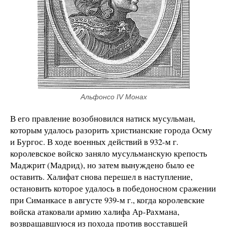
Альфонсо IV Монах
В его правление возобновился натиск мусульман,
которым удалось разорить христианские города Осму
и Бургос. В ходе военных действий в 932-м г.
королевское войско заняло мусульманскую крепость
Маджрит (Мадрид), но затем вынуждено было ее
оставить. Халифат снова перешел в наступление,
остановить которое удалось в победоносном сражении
при Симанкасе в августе 939-м г., когда королевские
войска атаковали армию халифа Ар-Рахмана,
возвращавшуюся из похода против восставшей