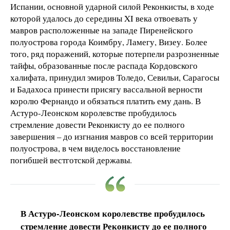
Испании, основной ударной силой Реконкисты, в ходе
которой удалось до середины XI века отвоевать у
мавров расположенные на западе Пиренейского
полуострова города Коимбру, Ламегу, Визеу. Более
того, ряд поражений, которые потерпели разрозненные
тайфы, образованные после распада Кордовского
халифата, принудил эмиров Толедо, Севильи, Сарагосы
и Бадахоса принести присягу вассальной верности
королю Фернандо и обязаться платить ему дань. В
Астуро-Леонском королевстве пробудилось
стремление довести Реконкисту до ее полного
завершения – до изгнания мавров со всей территории
полуострова, в чем виделось восстановление
погибшей вестготской державы.
В Астуро-Леонском королевстве пробудилось
стремление довести Реконкисту до ее полного