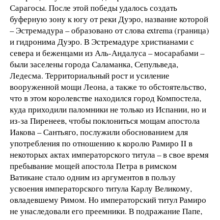
Сарагосы. После этой победы удалось создать
буферную зону к югу от реки Дуэро, название которой
– Эстремадура – образовано от слова extrema (граница)
и гидронима Дуэро. В Эстремадуре христианами с
севера и беженцами из Аль-Андалуса – мосарабами –
были заселены города Саламанка, Сепульведа,
Ледесма. Территориальный рост и усиление
вооруженной мощи Леона, а также то обстоятельство,
что в этом королевстве находился город Компостела,
куда приходили паломники не только из Испании, но и
из-за Пиренеев, чтобы поклониться мощам апостола
Иакова – Сантьяго, послужили обоснованием для
употребления по отношению к королю Рамиро II в
некоторых актах императорского титула – в свое время
пребывание мощей апостола Петра в римском
Ватикане стало одним из аргументов в пользу
усвоения императорского титула Карлу Великому,
овладевшему Римом. Но императорский титул Рамиро
не унаследовали его преемники. В подражание Папе,