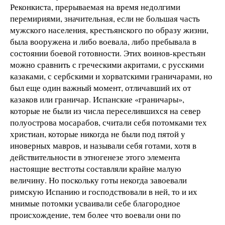
Реконкиста, прерываемая на время недолгими
перемириями, значительная, если не большая часть
мужского населения, крестьянского по образу жизни,
была вооружена и либо воевала, либо пребывала в
состоянии боевой готовности. Этих воинов-крестьян
можно сравнить с греческими акритами, с русскими
казаками, с сербскими и хорватскими граничарами, но
был еще один важный момент, отличавший их от
казаков или граничар. Испанские «граничары»,
которые не были из числа переселившихся на север
полуострова мосарабов, считали себя потомками тех
христиан, которые никогда не были под пятой у
иноверных мавров, и называли себя готами, хотя в
действительности в этногенезе этого элемента
настоящие вестготы составляли крайне малую
величину. Но поскольку готы некогда завоевали
римскую Испанию и господствовали в ней, то и их
мнимые потомки усваивали себе благородное
происхождение, тем более что воевали они по