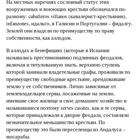
На местных наречиях сословный статус этих
вооруженных и воюющих крестьян обозначался по-
разному: caballeros villanos (кавалерист-крестьянин),
infanzonеs, идальго, в Галисии и Португалии – фидалгу.
Землей они владели по преимуществу по праву
собственности, как аллодом.
В аллодах и бенефициях (которые в Испании
назывались престимониями) подлинных феодалов,
включая и титулованную знать, верхнюю ступень
которой занимали владетельные графы, проживали по
преимуществу свободные крестьяне, арендовавшие
землю у ее собственников. Лично зависимые от
землевладельцев сервы, посаженные на землю,
имевшие свое жилище и свое домашнее хозяйство и
называвшиеся поэтому serves casates, как и те сервы,
которые принадлежали к дворне феодала, составляли
незначительное меньшинство крестьян. По
преимуществу это были переселенцы из Андалуса –
мосарабы.