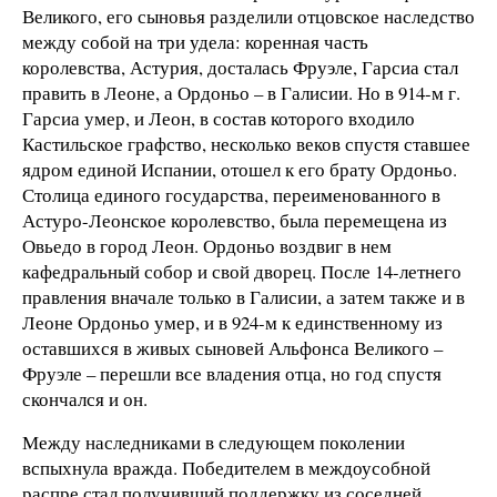
Великого, его сыновья разделили отцовское наследство
между собой на три удела: коренная часть
королевства, Астурия, досталась Фруэле, Гарсиа стал
править в Леоне, а Ордоньо – в Галисии. Но в 914-м г.
Гарсиа умер, и Леон, в состав которого входило
Кастильское графство, несколько веков спустя ставшее
ядром единой Испании, отошел к его брату Ордоньо.
Столица единого государства, переименованного в
Астуро-Леонское королевство, была перемещена из
Овьедо в город Леон. Ордоньо воздвиг в нем
кафедральный собор и свой дворец. После 14-летнего
правления вначале только в Галисии, а затем также и в
Леоне Ордоньо умер, и в 924-м к единственному из
оставшихся в живых сыновей Альфонса Великого –
Фруэле – перешли все владения отца, но год спустя
скончался и он.
Между наследниками в следующем поколении
вспыхнула вражда. Победителем в междоусобной
распре стал получивший поддержку из соседней