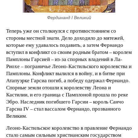
Фердинанд I Великий
Теперь уже он столкнулся с противостоянием со
стороны местной знати. Дело доходило до мятежей,
которые ему удавалось подавить, а затем Фернандо
вступил в конфликт со своим родным братом – королем
Памплоны Гарсией – из-за спорных владений в Ла-
Риохе – пограничье Леоно-Кастильского королевства и
Памплоны. Конфликт вылился в войну, и в битве при
Атапуэрке Гарсиа погиб, а победу одержал Фернандо.
Спорные земли отошли к королевству Леона и
Кастилии, и его граница с Памплоной прошла по реке
Эбро. Наследник погибшего Гарсии – король Санчо
Гарсиа IV – стал вассалом Фернандо, прозванного
Великим.
Леоно-Кастильское королевство в правление Фернандо
стало самым сильным христианским государством