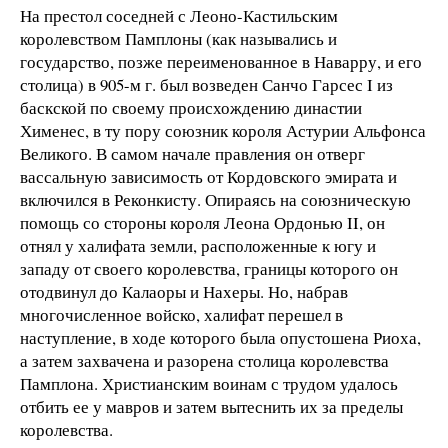
На престол соседней с Леоно-Кастильским
королевством Памплоны (как назывались и
государство, позже переименованное в Наварру, и его
столица) в 905-м г. был возведен Санчо Гарсес I из
баскской по своему происхождению династии
Хименес, в ту пору союзник короля Астурии Альфонса
Великого. В самом начале правления он отверг
вассальную зависимость от Кордовского эмирата и
включился в Реконкисту. Опираясь на союзническую
помощь со стороны короля Леона Ордонью II, он
отнял у халифата земли, расположенные к югу и
западу от своего королевства, границы которого он
отодвинул до Калаоры и Нахеры. Но, набрав
многочисленное войско, халифат перешел в
наступление, в ходе которого была опустошена Риоха,
а затем захвачена и разорена столица королевства
Памплона. Христианским воинам с трудом удалось
отбить ее у мавров и затем вытеснить их за пределы
королевства.