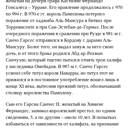
женатый на дочери графа Кастилии Фернандо
Гонсалеса – Урраке. Его правление продолжалось с 970
по 994 г. В 970-е гг. король Памплоны потерпел
поражение от хаджиба Аль-Мансура в битвах при
Торревисенте и при Сан-Эстебан-де-Гормаз. После
очередного поражения в сражении при Руэде в 981-м г.
Санчо Гарсес отправился в Кордову с дарами Аль-
Мансуру. Более того, он выдал замуж за него свою
дочь, и от этого брака родился Абд ар-Рахман
Санчуэло, который тщетно пытался отнять трон халифа
у наследника Омейадов. В 987-м г. Санчо Гарсес
усвоил себе титул короля Наварры, но титул этот не
прижился и в постоянное употребление вошел лишь в
конце XI века, вытеснив прежний титул, обозначавший
столицу королевства Памплону.
Сын его Гарсиа Санчес II, женатый на Химене
Фернандес, занимал королевский престол, по одним
сведениям, 5, а по другим – около 10 лет. В попытках
избавиться от зависимости от халифата, на признание