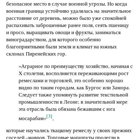
безопасное место в случае военной угрозы. Но когда
военная граница устойчиво удалялась на значительное
расстояние от деревень, можно было уже спокойней
распахивать заброшенные ранее поля, сеять пшеницу
и просо, выращивать овощи и фрукты, заниматься
виноградарством, для которого особенно
благоприятными были земля и климат на южных
склонах Пиренейских гор.
«Аграрное по преимуществу хозяйство, начиная с
X столетия, восполняется переживающими рост
ремеслами и торговлей, это особенно хорошо
видно по таким городам, как Бургос или Замора.
Следует также упомянуть развитие текстильной
промышленности в Леоне; в значительной мере
эта отрасль была обязана бежавшим с юга
[3]
мосарабам»
,
которые научались ткацкому ремеслу у своих прежних
соседей –мавров. Торговые маршруты пролегли в