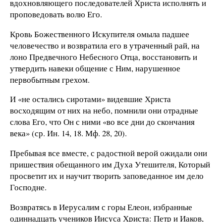
вдохновляющего последователей Христа исполнять и
проповедовать волю Его.
Кровь Божественного Искупителя омыла падшее
человечество и возвратила его в утраченный рай, на
лоно Предвечного Небесного Отца, восстановить и
утвердить навеки общение с Ним, нарушенное
первобытным грехом.
И «не остались сиротами» видевшие Христа
восходящим от них на небо, помнили они отрадные
слова Его, что Он с ними «во все дни до скончания
века» (ср. Ин. 14, 18. Мф. 28, 20).
Пребывая все вместе, с радостной верой ожидали они
пришествия обещанного им Духа Утешителя, Который
просветит их и научит творить заповеданное им дело
Господне.
Возвратясь в Иерусалим с горы Елеон, избранные
одиннадцать учеников Иисуса Христа: Петр и Иаков,