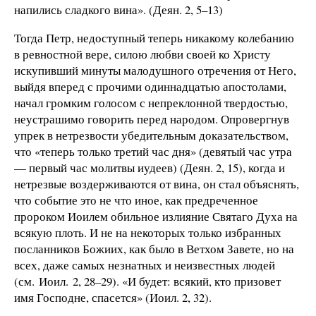
напились сладкого вина». (Деян. 2, 5–13)
Тогда Петр, недоступный теперь никакому колебанию
в ревностной вере, силою любви своей ко Христу
искупивший минуты малодушного отречения от Него,
выйдя вперед с прочими одиннадцатью апостолами,
начал громким голосом с непреклонной твердостью,
неустрашимо говорить перед народом. Опровергнув
упрек в нетрезвости убедительным доказательством,
что «теперь только третий час дня» (девятый час утра
— первый час молитвы иудеев) (Деян. 2, 15), когда и
нетрезвые воздерживаются от вина, он стал объяснять,
что событие это не что иное, как предреченное
пророком Иоилем обильное излияние Святаго Духа на
всякую плоть. И не на некоторых только избранных
посланников Божиих, как было в Ветхом Завете, но на
всех, даже самых незнатных и неизвестных людей
(см. Иоил. 2, 28–29). «И будет: всякий, кто призовет
имя Господне, спасется» (Иоил. 2, 32).