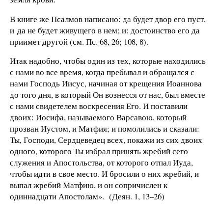
В книге же Псалмов написано: да будет двор его пуст,
и да не будет живущего в нем; и: достоинство его да
приимет другой (см. Пс. 68, 26; 108, 8).
Итак надобно, чтобы один из тех, которые находились
с нами во все время, когда пребывал и обращался с
нами Господь Иисус, начиная от крещения Иоаннова
до того дня, в который Он вознесся от нас, был вместе
с нами свидетелем воскресения Его. И поставили
двоих: Иосифа, называемого Варсавою, который
прозван Иустом, и Матфия; и помолились и сказали:
Ты, Господи, Сердцеведец всех, покажи из сих двоих
одного, которого Ты избрал принять жребий сего
служения и Апостольства, от которого отпал Иуда,
чтобы идти в свое место. И бросили о них жребий, и
выпал жребий Матфию, и он сопричислен к
одиннадцати Апостолам». (Деян. 1, 13–26)