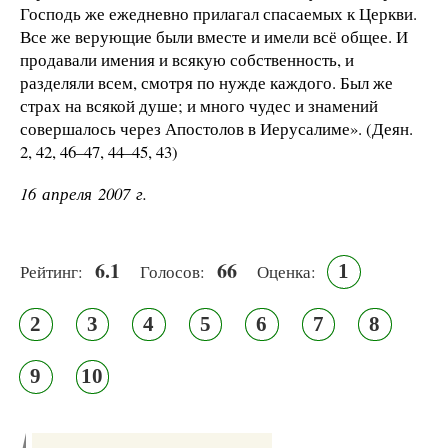
Господь же ежедневно прилагал спасаемых к Церкви.
Все же верующие были вместе и имели всё общее. И
продавали имения и всякую собственность, и
разделяли всем, смотря по нужде каждого. Был же
страх на всякой душе; и много чудес и знамений
совершалось через Апостолов в Иерусалиме». (Деян.
2, 42, 46–47, 44–45, 43)
16 апреля 2007 г.
6.1
66
1
Рейтинг:
Голосов:
Оценка:
2
3
4
5
6
7
8
9
10