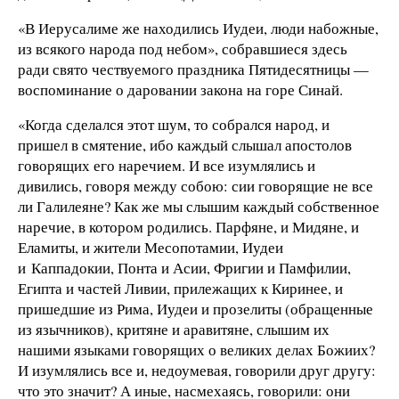
«В Иерусалиме же находились Иудеи, люди набожные,
из всякого народа под небом», собравшиеся здесь
ради свято чествуемого праздника Пятидесятницы —
воспоминание о даровании закона на горе Синай.
«Когда сделался этот шум, то собрался народ, и
пришел в смятение, ибо каждый слышал апостолов
говорящих его наречием. И все изумлялись и
дивились, говоря между собою: сии говорящие не все
ли Галилеяне? Как же мы слышим каждый собственное
наречие, в котором родились. Парфяне, и Мидяне, и
Еламиты, и жители Месопотамии, Иудеи
и Каппадокии, Понта и Асии, Фригии и Памфилии,
Египта и частей Ливии, прилежащих к Киринее, и
пришедшие из Рима, Иудеи и прозелиты (обращенные
из язычников), критяне и аравитяне, слышим их
нашими языками говорящих о великих делах Божиих?
И изумлялись все и, недоумевая, говорили друг другу:
что это значит? А иные, насмехаясь, говорили: они