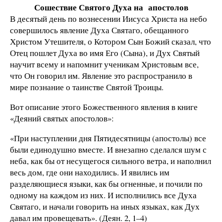
Сошествие Святого Духа на апостолов
В десятый день по вознесении Иисуса Христа на небо
совершилось явление Духа Святаго, обещанного
Христом Утешителя, о Котором Сын Божий сказал, что
Отец пошлет Духа во имя Его (Сына), и Дух Святый
научит всему и напомнит ученикам Христовым все,
что Он говорил им. Явление это распространило в
мире познание о таинстве Святой Троицы.
Вот описание этого Божественного явления в книге
«Деяний святых апостолов»:
«При наступлении дня Пятидесятницы (апостолы) все
были единодушно вместе. И внезапно сделался шум с
неба, как бы от несущегося сильного ветра, и наполнил
весь дом, где они находились. И явились им
разделяющиеся языки, как бы огненные, и почили по
одному на каждом из них. И исполнились все Духа
Святаго, и начали говорить на иных языках, как Дух
давал им провещевать». (Деян. 2, 1–4)