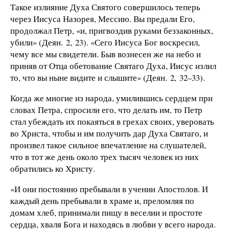
Такое излияние Духа Святого совершилось теперь
через Иисуса Назорея, Мессию. Вы предали Его,
продолжал Петр, «и, пригвоздив руками беззаконных,
убили» (Деян. 2, 23). «Сего Иисуса Бог воскресил,
чему все мы свидетели. Быв вознесен же на небо и
приняв от Отца обетование Святаго Духа, Иисус излил
то, что вы ныне видите и слышите» (Деян. 2, 32–33).
Когда же многие из народа, умилившись сердцем при
словах Петра, спросили его, что делать им, то Петр
стал убеждать их покаяться в грехах своих, уверовать
во Христа, чтобы и им получить дар Духа Святаго, и
произвел такое сильное впечатление на слушателей,
что в тот же день около трех тысяч человек из них
обратились ко Христу.
«И они постоянно пребывали в учении Апостолов. И
каждый день пребывали в храме и, преломляя по
домам хлеб, принимали пищу в веселии и простоте
сердца, хваля Бога и находясь в любви у всего народа.