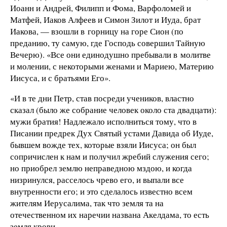
Иоанн и Андрей, Филипп и Фома, Варфоломей и
Матфей, Иаков Алфеев и Симон Зилот и Иуда, брат
Иакова, — взошли в горницу на горе Сион (по
преданию, ту самую, где Господь совершил Тайную
Вечерю). «Все они единодушно пребывали в молитве
и молении, с некоторыми женами и Мариею, Материю
Иисуса, и с братьями Его».
«И в те дни Петр, став посреди учеников, властно
сказал (было же собрание человек около ста двадцати):
мужи братия! Надлежало исполниться тому, что в
Писании предрек Дух Святый устами Давида об Иуде,
бывшем вожде тех, которые взяли Иисуса; он был
сопричислен к нам и получил жребий служения сего;
но приобрел землю неправедною мздою, и когда
низринулся, расселось чрево его, и выпали все
внутренности его; и это сделалось известно всем
жителям Иерусалима, так что земля та на
отечественном их наречии названа Акелдама, то есть
земля крови.