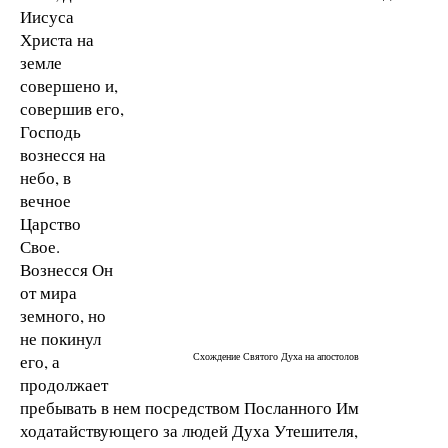
Иисуса
Христа на
земле
совершено и,
совершив его,
Господь
вознесся на
небо, в
вечное
Царство
Свое.
Вознесся Он
от мира
земного, но
не покинул
Схождение Святого Духа на апостолов
его, а
продолжает
пребывать в нем посредством Посланного Им
ходатайствующего за людей Духа Утешителя,