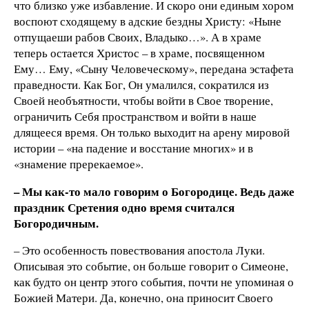
что близко уже избавление. И скоро они единым хором
воспоют сходящему в адские бездны Христу: «Ныне
отпущаеши рабов Своих, Владыко…». А в храме
теперь остается Христос – в храме, посвященном
Ему… Ему, «Сыну Человеческому», передана эстафета
праведности. Как Бог, Он умалился, сократился из
Своей необъятности, чтобы войти в Свое творение,
ограничить Себя пространством и войти в наше
длящееся время. Он только выходит на арену мировой
истории – «на падение и восстание многих» и в
«знамение пререкаемое».
– Мы как-то мало говорим о Богородице. Ведь даже
праздник Сретения одно время считался
Богородичным.
– Это особенность повествования апостола Луки.
Описывая это событие, он больше говорит о Симеоне,
как будто он центр этого события, почти не упоминая о
Божией Матери. Да, конечно, она приносит Своего