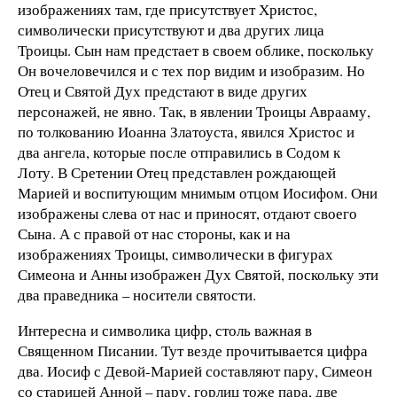
изображениях там, где присутствует Христос,
символически присутствуют и два других лица
Троицы. Сын нам предстает в своем облике, поскольку
Он вочеловечился и с тех пор видим и изобразим. Но
Отец и Святой Дух предстают в виде других
персонажей, не явно. Так, в явлении Троицы Аврааму,
по толкованию Иоанна Златоуста, явился Христос и
два ангела, которые после отправились в Содом к
Лоту. В Сретении Отец представлен рождающей
Марией и воспитующим мнимым отцом Иосифом. Они
изображены слева от нас и приносят, отдают своего
Сына. А с правой от нас стороны, как и на
изображениях Троицы, символически в фигурах
Симеона и Анны изображен Дух Святой, поскольку эти
два праведника – носители святости.
Интересна и символика цифр, столь важная в
Священном Писании. Тут везде прочитывается цифра
два. Иосиф с Девой-Марией составляют пару, Симеон
со старицей Анной – пару, горлиц тоже пара, две