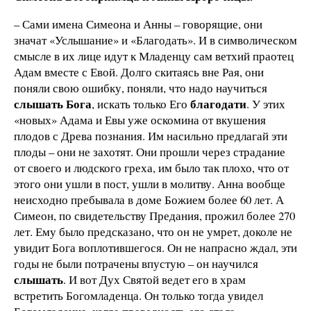
– Сами имена Симеона и Анны – говорящие, они
значат «Услышание» и «Благодать». И в символическом
смысле в их лице идут к Младенцу сам ветхий праотец
Адам вместе с Евой. Долго скитаясь вне Рая, они
поняли свою ошибку, поняли, что надо научиться
слышать Бога
благодати
, искать только Его
. У этих
«новых» Адама и Евы уже оскомина от вкушения
плодов с Древа познания. Им насильно предлагай эти
плоды – они не захотят. Они прошли через страдание
от своего и людского греха, им было так плохо, что от
этого они ушли в пост, ушли в молитву. Анна вообще
неисходно пребывала в доме Божием более 60 лет. А
Симеон, по свидетельству Предания, прожил более 270
лет. Ему было предсказано, что он не умрет, доколе не
увидит Бога воплотившегося. Он не напрасно ждал, эти
годы не были потрачены впустую – он научился
слышать
. И вот Дух Святой ведет его в храм
встретить Богомладенца. Он только тогда увидел