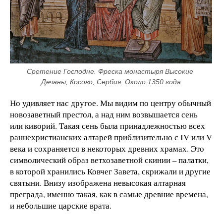
Сретение Господне. Фреска монастыря Высокие 
Дечаны, Косово, Сербия. Около 1350 года
Но удивляет нас другое. Мы видим по центру обычный
новозаветный престол, а над ним возвышается сень
или киворий. Такая сень была принадлежностью всех
раннехристианских алтарей приблизительно с IV или V
века и сохраняется в некоторых древних храмах. Это
символический образ ветхозаветной скинии – палатки,
в которой хранились Ковчег Завета, скрижали и другие
святыни. Внизу изображена невысокая алтарная
преграда, именно такая, как в самые древние времена,
и небольшие царские врата.