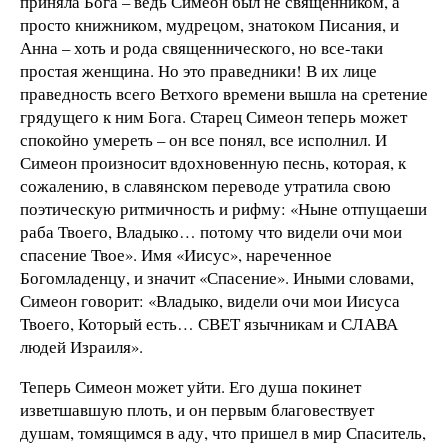
приняла Бога – ведь Симеон был не священником, а
просто книжником, мудрецом, знатоком Писания, и
Анна – хоть и рода священнического, но все-таки
простая женщина. Но это праведники! В их лице
праведность всего Ветхого времени вышла на сретение
грядущего к ним Бога. Старец Симеон теперь может
спокойно умереть – он все понял, все исполнил. И
Симеон произносит вдохновенную песнь, которая, к
сожалению, в славянском переводе утратила свою
поэтическую ритмичность и рифму: «Ныне отпущаеши
раба Твоего, Владыко… потому что видели очи мои
спасение Твое». Имя «Иисус», нареченное
Богомладенцу, и значит «Спасение». Иными словами,
Симеон говорит: «Владыко, видели очи мои Иисуса
Твоего, Который есть… СВЕТ язычникам и СЛАВА
людей Израиля».
Теперь Симеон может уйти. Его душа покинет
изветшавшую плоть, и он первым благовествует
душам, томящимся в аду, что пришел в мир Спаситель,