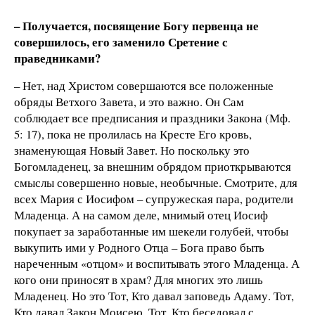
– Получается, посвящение Богу первенца не
совершилось, его заменило Сретение с
праведниками?
– Нет, над Христом совершаются все положенные
обряды Ветхого Завета, и это важно. Он Сам
соблюдает все предписания и праздники Закона (Мф.
5: 17), пока не пролилась на Кресте Его кровь,
знаменующая Новый Завет. Но поскольку это
Богомладенец, за внешним обрядом приоткрываются
смыслы совершенно новые, необычные. Смотрите, для
всех Мария с Иосифом – супружеская пара, родители
Младенца. А на самом деле, мнимый отец Иосиф
покупает за заработанные им шекели голубей, чтобы
выкупить ими у Родного Отца – Бога право быть
нареченным «отцом» и воспитывать этого Младенца. А
кого они приносят в храм? Для многих это лишь
Младенец. Но это Тот, Кто давал заповедь Адаму. Тот,
Кто давал Закон Моисею, Тот, Кто беседовал с