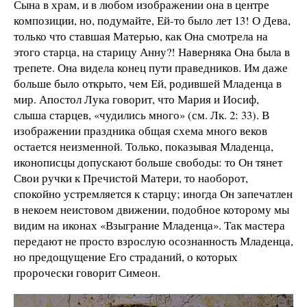
Сына в храм, и в любом изображении она в центре
композиции, но, подумайте, Ей-то было лет 13! О Дева,
только что ставшая Матерью, как Она смотрела на
этого старца, на старицу Анну?! Наверняка Она была в
трепете. Она видела конец пути праведников. Им даже
больше было открыто, чем Ей, родившей Младенца в
мир. Апостол Лука говорит, что Мария и Иосиф,
слыша старцев, «чудились много» (см. Лк. 2: 33). В
изображении праздника общая схема много веков
остается неизменной. Только, показывая Младенца,
иконописцы допускают больше свободы: то Он тянет
Свои ручки к Пречистой Матери, то наоборот,
спокойно устремляется к старцу; иногда Он запечатлен
в некоем неистовом движении, подобное которому мы
видим на иконах «Взыграние Младенца». Так мастера
передают не просто взрослую осознанность Младенца,
но предощущение Его страданий, о которых
пророчески говорит Симеон.