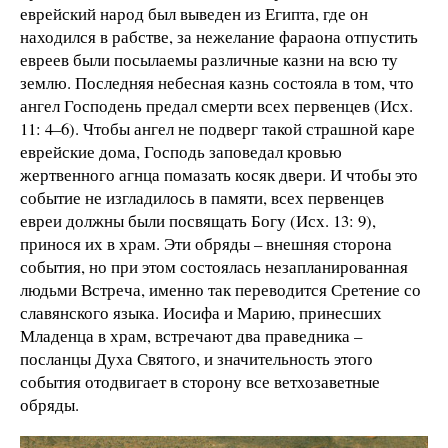
еврейский народ был выведен из Египта, где он
находился в рабстве, за нежелание фараона отпустить
евреев были посылаемы различные казни на всю ту
землю. Последняя небесная казнь состояла в том, что
ангел Господень предал смерти всех первенцев (Исх.
11: 4–6). Чтобы ангел не подверг такой страшной каре
еврейские дома, Господь заповедал кровью
жертвенного агнца помазать косяк двери. И чтобы это
событие не изгладилось в памяти, всех первенцев
евреи должны были посвящать Богу (Исх. 13: 9),
принося их в храм. Эти обряды – внешняя сторона
события, но при этом состоялась незапланированная
людьми Встреча, именно так переводится Сретение со
славянского языка. Иосифа и Марию, принесших
Младенца в храм, встречают два праведника –
посланцы Духа Святого, и значительность этого
события отодвигает в сторону все ветхозаветные
обряды.