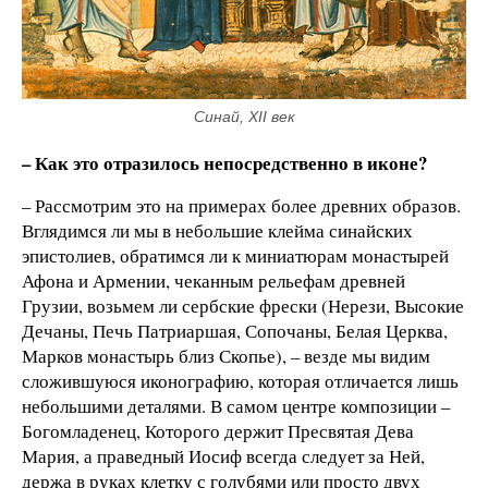
Синай, XII век
– Как это отразилось непосредственно в иконе?
– Рассмотрим это на примерах более древних образов.
Вглядимся ли мы в небольшие клейма синайских
эпистолиев, обратимся ли к миниатюрам монастырей
Афона и Армении, чеканным рельефам древней
Грузии, возьмем ли сербские фрески (Нерези, Высокие
Дечаны, Печь Патриаршая, Сопочаны, Белая Церква,
Марков монастырь близ Скопье), – везде мы видим
сложившуюся иконографию, которая отличается лишь
небольшими деталями. В самом центре композиции –
Богомладенец, Которого держит Пресвятая Дева
Мария, а праведный Иосиф всегда следует за Ней,
держа в руках клетку с голубями или просто двух