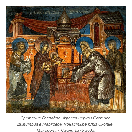
Сретение Господне. Фреска церкви Святого 
Димитрия в Марковом монастыре близ Скопье, 
Македония. Около 1376 года.