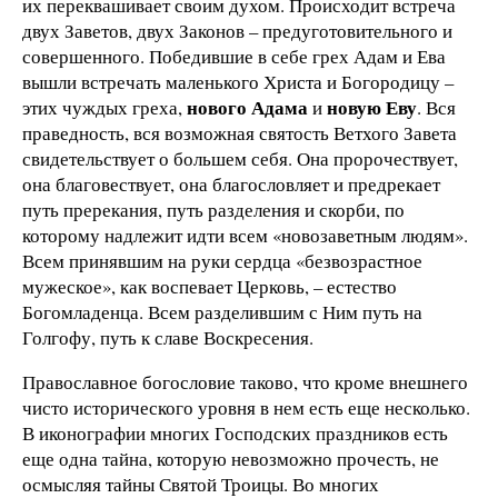
их переквашивает своим духом. Происходит встреча
двух Заветов, двух Законов – предуготовительного и
совершенного. Победившие в себе грех Адам и Ева
вышли встречать маленького Христа и Богородицу –
нового Адама
новую Еву
этих чуждых греха,
и
. Вся
праведность, вся возможная святость Ветхого Завета
свидетельствует о большем себя. Она пророчествует,
она благовествует, она благословляет и предрекает
путь пререкания, путь разделения и скорби, по
которому надлежит идти всем «новозаветным людям».
Всем принявшим на руки сердца «безвозрастное
мужеское», как воспевает Церковь, – естество
Богомладенца. Всем разделившим с Ним путь на
Голгофу, путь к славе Воскресения.
Православное богословие таково, что кроме внешнего
чисто исторического уровня в нем есть еще несколько.
В иконографии многих Господских праздников есть
еще одна тайна, которую невозможно прочесть, не
осмысляя тайны Святой Троицы. Во многих