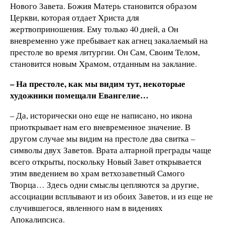
Нового Завета. Божия Матерь становится образом
Церкви, которая отдает Христа для
жертвоприношения. Ему только 40 дней, а Он
вневременно уже пребывает как агнец закалаемый на
престоле во время литургии. Он Сам, Своим Телом,
становится новым Храмом, отданным на заклание.
– На престоле, как мы видим тут, некоторые
художники помещали Евангелие…
– Да, исторически оно еще не написано, но икона
приоткрывает нам его вневременное значение. В
другом случае мы видим на престоле два свитка –
символы двух Заветов. Врата алтарной преграды чаще
всего открыты, поскольку Новый Завет открывается
этим введением во храм ветхозаветный Самого
Творца… Здесь одни смыслы цепляются за другие,
ассоциации всплывают и из обоих Заветов, и из еще не
случившегося, явленного нам в видениях
Апокалипсиса.