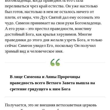
Богомладенца, когда праведность его стала
переливаться чрез край естества. Он уже настолько
был готов, настолько в нем не осталось ничего от
плоти, от мира, что Дух Святой дал ему осознать это
чудо. Симеон принимает на свои руки Богомладенца.
А его руки – это престол праведности, воистину
достойный Бога, как крылья херувимов. Многие
праведники до этого дня желали узреть Бога, и только
сейчас Симеон увидел Его, поскольку Он получил
зримый вид и человеческое имя.
В лице Симеона и Анны Пророчицы
праведность всего Ветхого Завета вышла на
сретение грядущего к ним Бога
Получается, это не внешняя ветхозаветная церковь