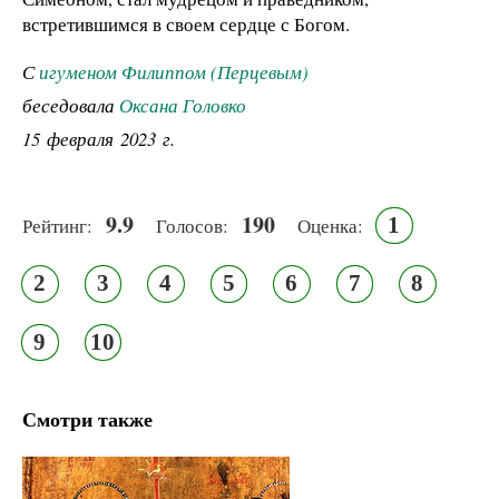
встретившимся в своем сердце с Богом.
С
игуменом Филиппом (Перцевым)
беседовала
Оксана Головко
15 февраля 2023 г.
9.9
190
1
Рейтинг:
Голосов:
Оценка:
2
3
4
5
6
7
8
9
10
Смотри также