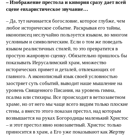
– Изображение престола и кивория сразу дает всей
сцене евхаристическое звучание…
– Да, тут начинается богословие, которое глубже, чем
любое историческое событие. Раскрывая его тайны,
иконописец неслучайно пользуется языком, во многом
условным и символическим. Если о том же поведать
языком реалистичных стилей, то это превратится в
простую жанровую сценку. Обязательно пришлось бы
показывать Иерусалимский храм, множество
исторических примет и деталей, отвлекающих от
главного. А иконописный язык своей условностью
заостряет суть событий, выводит наше мышление на
уровень Священного Писания, на уровень гимна,
псалма или стихиры. Все происходит в ветхозаветном
храме, но от него мы чаще всего видим только плоские
стены, а вместо этого показан престол, над которым
возвышается на руках Богородицы маленький Христос
– и этот престол явно новозаветный. Христос только
приносится в храм, а Его уже показывают как Жертву