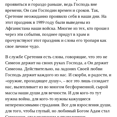
проявиться и гораздо раньше, ведь Господь вне
времени, Он сам Господин времен и сроков. Так,
Сретение неожиданно проявило себя в наши дни. На
этот праздник в 1989 году были выведены из
Афганистана наши войска. Многие из тех, кто прошел
через эти события, позднее придут в храм и
прочувствуют этот праздник и слова его тропаря как
свое личное чудо.
В службе Сретения есть слова, говорящие, что это не
Симеон держит на своих руках Господа, а Он держит
Симеона. Действительно, на ладонях Своей любви
Господь держит каждого из нас. И скорби, и радости, и
«оружие, проходящее душу», – все это лишь созидает
нас, вылепливает из во многом бесформенной, сырой
массы наши души для вечности. И для кого-то тут
нужна война, для кого-то нужны кажущиеся
непереносимыми страдания. Все для взросления души,
для того, чтобы глупый, но любимый Богом Адам стал
Симеоном, стал мудрецом и праведником,