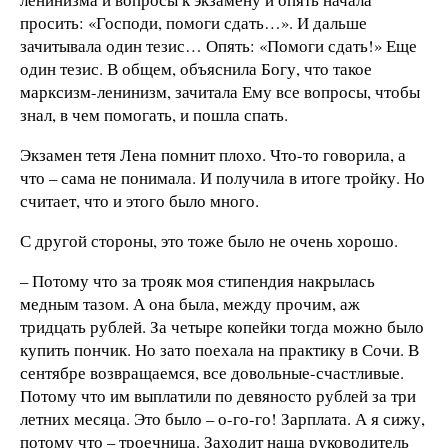
просить: «Господи, помоги сдать…». И дальше
зачитывала один тезис… Опять: «Помоги сдать!» Еще
один тезис. В общем, объяснила Богу, что такое
марксизм-ленинизм, зачитала Ему все вопросы, чтобы
знал, в чем помогать, и пошла спать.
Экзамен тетя Лена помнит плохо. Что-то говорила, а
что – сама не понимала. И получила в итоге тройку. Но
считает, что и этого было много.
С другой стороны, это тоже было не очень хорошо.
– Потому что за трояк моя стипендия накрылась
медным тазом. А она была, между прочим, аж
тридцать рублей. За четыре копейки тогда можно было
купить пончик. Но зато поехала на практику в Сочи. В
сентябре возвращаемся, все довольные-счастливые.
Потому что им выплатили по девяносто рублей за три
летних месяца. Это было – о-го-го! Зарплата. А я сижу,
потому что – троечница. Заходит наша руководитель