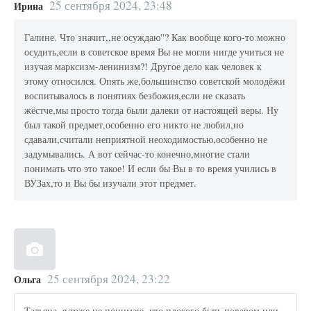
25 сентября 2024, 23:48
Ирина
Галине. Что значит,,не осуждаю''? Как вообще кого-то можно
осудить,если в советское время Вы не могли нигде учиться не
изучая марксизм-ленинизм?! Другое дело как человек к
этому относился. Опять же,большинство советской молодёжи
воспитывалось в понятиях безбожия,если не сказать
жёстче,мы просто тогда были далеки от настоящей веры. Ну
был такой предмет,особенно его никто не любил,но
сдавали,считали неприятной неоходимостью,особенно не
задумывались. А вот сейчас-то конечно,многие стали
понимать что это такое! И если бы Вы в то время учились в
ВУЗах,то и Вы бы изучали этот предмет.
25 сентября 2024, 23:22
Ольга
Татьяна, я тоже не понимаю, что плохого быть поваром или