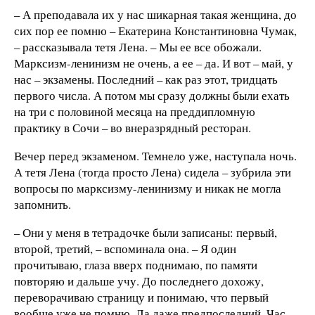
– А преподавала их у нас шикарная такая женщина, до
сих пор ее помню – Екатерина Константиновна Чумак,
– рассказывала тетя Лена. – Мы ее все обожали.
Марксизм-ленинизм не очень, а ее – да. И вот – май, у
нас – экзамены. Последний – как раз этот, тридцать
первого числа. А потом мы сразу должны были ехать
на три с половиной месяца на преддипломную
практику в Сочи – во внеразрядный ресторан.
Вечер перед экзаменом. Темнело уже, наступала ночь.
А тетя Лена (тогда просто Лена) сидела – зубрила эти
вопросы по марксизму-ленинизму и никак не могла
запомнить.
– Они у меня в тетрадочке были записаны: первый,
второй, третий, – вспоминала она. – Я один
прочитываю, глаза вверх поднимаю, по памяти
повторяю и дальше учу. До последнего дохожу,
переворачиваю страницу и понимаю, что первый
вообще уже не помню. Да даже предпоследний. Час