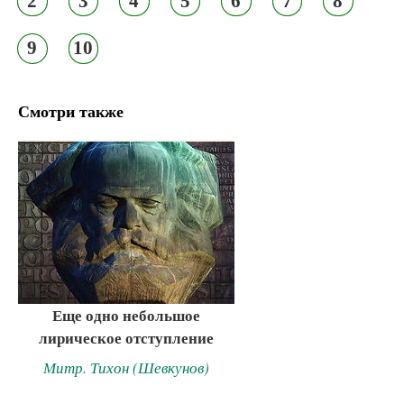
2
3
4
5
6
7
8
9
10
Смотри также
Еще одно небольшое
лирическое отступление
Митр. Тихон (Шевкунов)