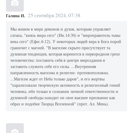
25 сентября 2024, 07:38
Галина И.
Мы живем в мире демонов и духов, которым управляет
сатана, "князь мира сего" (Ин.14:30) и "мироправитель тьмы
века сего" (Ефес.6:12). У некоторых людей вера в Бога порой
граничит с магией. "В магизме скрыто присутствует та
духовная тенденция, которая коренится в первородном грехе
человечества: поставить себя в центре мироздания и
заставить служить себе его силы. ...Внутренняя
направленность магизма и религии- противоположна.
...Магизм ждет от Неба только даров", и его жертвы
"парализовали творческую активность и религиозный гений
человека, ибо только в сознании личной ответственности и
духовной свободы находит он свое высшее призвание как
образ и подобие Творца Вселенной" (прот. Ал. Мень).