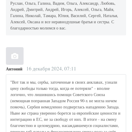
Руслан, Ольга, Галина, Вадим, Ольга, Александр, Любовь,
Андрей, Дмитрий, Андрей, Игорь, Алексей, Ольга, Майя,
Галина, Николай, Тамара, Юлия, Василий, Сергей, Наталья,
Алексей, Оксана и все неравнодушные братья и сестры. С
благодарностью молимся о вас.
16 декабря 2024, 07:11
Антоний
"Вот так и мы, сербы, заточенные в своих анклавах, узнали
цену свободы только тогда, когда ее потеряли" - вполне
логично, что лишившись помощи Советского Союза
(немощная попранная Западом Россия 90-х не могла ничем
помочь), Сербия немедленно подверглась нападению Запада.
Ныне же страна уверенно борется за европейские ценности и
интеграцию в ЕС, не за свободу от них. В итоге - на смену
благочестию и целомудрию, насаждавшемуся социалистами,
пришли гей-парады и финансирование смены пола за счёт