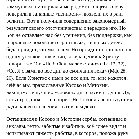
коммунизм и материальные радости, очертя голову
поверили в западные «ценности», возвели их в ранг
религии. Вот и получили совершенно закономерный
результат своего отступничества: очередное иго. Но
Бог не оставляет нас без утешения, без поддержки, как
и прошлые поколения строптивых, грешных детей:
беда пройдет, это мы знаем. Но пройдет она только при
одном условии: покаянии, возвращении к Христу.
Говорит же Он: «Не бойся, малое стадо» (Лк. 12, 32),
«Се, Я с вами во все дни до скончания века» (Мф. 28,
20). Если Христос с нами во все дни, то, мне кажется,
сейчас мы, православные Косово и Метохии,
находимся в лучших условиях для спасения души. Да,
есть страдания – кто спорит. Но Господь использует их
ради нашего спасения – вот в чем дело.
Оставшиеся в Косово и Метохии сербы, согнанные в
анклавы, гетто, забытые и забитые, всё яснее видят и
испытывают тяжесть рабства, в которое, положа руку