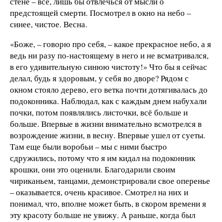
стене – всё, лишь бы отвлечься от мысли о
предстоящей смерти. Посмотрел в окно на небо –
синее, чистое. Весна.
«Боже, – говорю про себя, – какое прекрасное небо, а я
ведь ни разу по-настоящему в него и не всматривался,
в его удивительную синюю чистоту!» Что бы я сейчас
делал, будь я здоровым, у себя во дворе? Рядом с
окном стояло дерево, его ветка почти дотягивалась до
подоконника. Наблюдал, как с каждым днем набухали
почки, потом появлялись листочки, всё больше и
больше. Впервые в жизни внимательно всмотрелся в
возрождение жизни, в весну. Впервые ушел от суеты.
Там еще были воробьи – мы с ними быстро
сдружились, потому что я им кидал на подоконник
крошки, они это оценили. Благодарили своим
чириканьем, танцами, демонстрировали свое оперенье
– оказывается, очень красивое. Смотрел на них и
понимал, что, вполне может быть, в скором времени я
эту красоту больше не увижу. А раньше, когда был