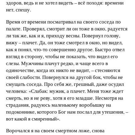
здоров, ведь и не хотел видеть – всё походя: времени
нет, спешу.
Время от времени посматривал на своего соседа по
палате. Проверял, смотрит ли он тоже в окно, радуется
ли так же, как и я, приходу весны. Повернул голову,
вижу – плачет. Да, он тоже смотрел в окно, но видел,
как я понял, что-то совершенно другое. Быстро отвел
взгляд в сторону, чтобы не показать, что видел его
слезы. Мужчины плачут редко, и чаще всего в
одиночестве, когда их никто не видит, – стесняются
своей слабости. Повернулся на другой бок, чтобы не
смущать соседа. Про себя же, грешный, даже осудил
человека: «Слабак: мужик, а плачет. Меня тоже ждет
смерть, но я не реву, хотя я его младше. Несмотря на
страдания, радуюсь маленькому воробышку на
подоконнике, которого Бог нам послал для утешения, –
вот какой я смиренный».
Ворочался я на своем смертном ложе, снова