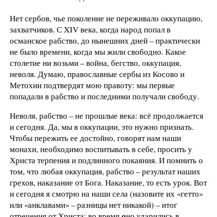
Нет сербов, чье поколение не переживало оккупацию,
захватчиков. С XIV века, когда народ попал в
османское рабство, до нынешних дней – практически
не было времени, когда мы жили свободно. Какое
столетие ни возьми – война, бегство, оккупация,
неволя. Думаю, православные сербы из Косово и
Метохии подтвердят мою правоту: мы первые
попадали в рабство и последними получали свободу.
Неволя, рабство – не прошлые века: всё продолжается
и сегодня. Да, мы в оккупации, это нужно признать.
Чтобы пережить ее достойно, говорят нам наши
монахи, необходимо воспитывать в себе, просить у
Христа терпения и подлинного покаяния. И помнить о
том, что любая оккупация, рабство – результат наших
грехов, наказание от Бога. Наказание, то есть урок. Вот
и сегодня я смотрю на наши села (назовите их «гетто»
или «анклавами» – разницы нет никакой) – итог
отречения от Христа: во время
о
но ударились в