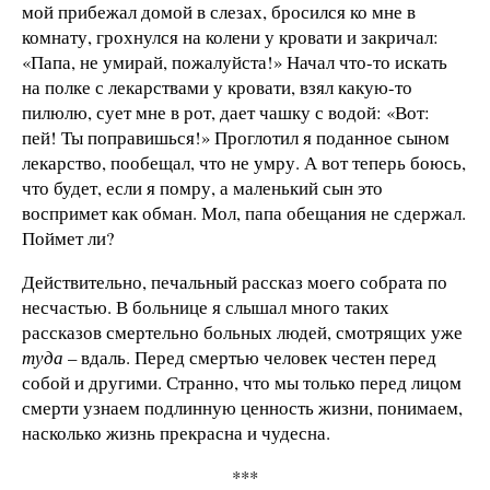
мой прибежал домой в слезах, бросился ко мне в
комнату, грохнулся на колени у кровати и закричал:
«Папа, не умирай, пожалуйста!» Начал что-то искать
на полке с лекарствами у кровати, взял какую-то
пилюлю, сует мне в рот, дает чашку с водой: «Вот:
пей! Ты поправишься!» Проглотил я поданное сыном
лекарство, пообещал, что не умру. А вот теперь боюсь,
что будет, если я помру, а маленький сын это
воспримет как обман. Мол, папа обещания не сдержал.
Поймет ли?
Действительно, печальный рассказ моего собрата по
несчастью. В больнице я слышал много таких
рассказов смертельно больных людей, смотрящих уже
туда
– вдаль. Перед смертью человек честен перед
собой и другими. Странно, что мы только перед лицом
смерти узнаем подлинную ценность жизни, понимаем,
насколько жизнь прекрасна и чудесна.
***