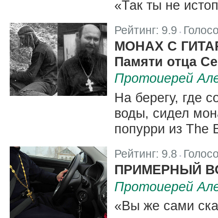
«Так ты не исто
Рейтинг:
9.9
Голос
|
МОНАХ С ГИТА
Памяти отца Се
Протоиерей Але
На берегу, где с
воды, сидел мона
попурри из The B
Рейтинг:
9.8
Голос
|
ПРИМЕРНЫЙ В
Протоиерей Але
«Вы же сами ска