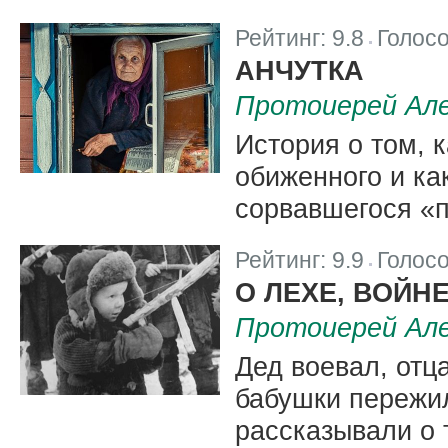
Рейтинг:
9.8
Голос
|
АНЧУТКА
Протоиерей Але
История о том, 
обиженного и как
сорвавшегося «п
Рейтинг:
9.9
Голос
|
О ЛЕХЕ, ВОЙН
Протоиерей Але
Дед воевал, отц
бабушки пережи
рассказывали о т