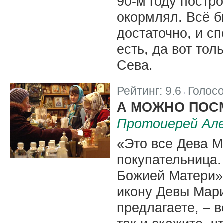
90-м году постр
окормлял. Всё 
достаточно, и с
есть, да вот тол
Сева.
Рейтинг:
9.6
Голос
|
А МОЖНО ПОС
Протоиерей Але
«Это все Дева М
покупательница.
Божией Матери».
икону Девы Мари
предлагаете, – в