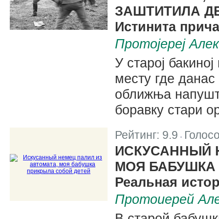
ЗАШТИТИЛА Д
Истинита прича
Протојереј Алек
У старој бакиној
месту где данас
оближња напуште
боравку стари о
Рейтинг:
9.9
Голос
|
ИСКУСАННЫЙ Н
МОЯ БАБУШКА
Реальная исто
Протоиерей Але
В старой бабушк