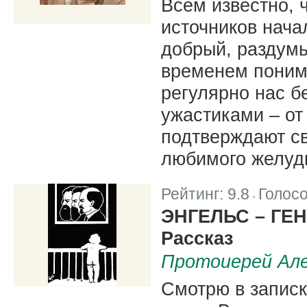
Всем известно, 
источников нача
добрый, раздум
временем понима
регулярно нас б
ужастиками – от 
подтверждают св
любимого желудк
Рейтинг:
9.8
Голос
|
ЭНГЕЛЬС – ГЕ
Рассказ
Протоиерей Але
Смотрю в записк