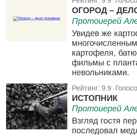
Рейтинг:
9.9
Голос
|
ОГОРОД – ДЕЛ
Протоиерей Але
Увидев же карто
многочисленным
картофеля, бат
фильмы с плант
невольниками.
Рейтинг:
9.9
Голос
|
ИСТОПНИК
Протоиерей Але
Взгляд гостя пе
последовал мед