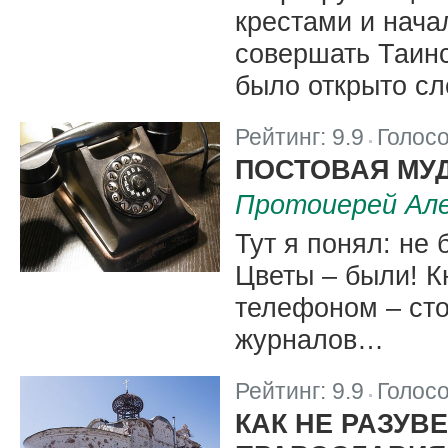
крестами и нача
совершать Таинс
было открыто сл
Рейтинг:
9.9
Голос
|
ПОСТОВАЯ МУ
Протоиерей Але
Тут я понял: не
Цветы – были! К
телефоном – сто
журналов…
Рейтинг:
9.9
Голос
|
КАК НЕ РАЗУВ