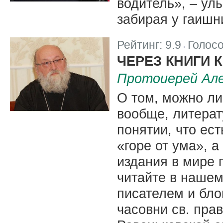
водитель», – ул
забирая у гаишн
Рейтинг:
9.9
Голос
|
ЧЕРЕЗ КНИГИ 
Протоиерей Але
О том, можно ли 
вообще, литерат
понятии, что ест
«горе от ума», а
издания в мире г
читайте в нашем
писателем и бло
часовни св. прав