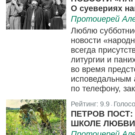
О суевериях н
Протоиерей Але
Люблю субботни
новости «народн
всегда присутств
литургии и пани
во время предст
исповедальным а
по телефону, за
Рейтинг:
9.9
Голос
|
ПЕТРОВ ПОСТ:
ШКОЛЕ ЛЮБВИ
Протоиерей Але