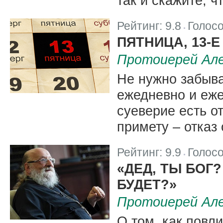
так и скажите, ч
Рейтинг:
9.8
Голос
|
ПЯТНИЦА, 13-Е
Протоиерей Але
Не нужно забыва
ежедневно и еж
суеверие есть о
примету – отказ
Рейтинг:
9.9
Голос
|
«ДЕД, ТЫ БОГ
БУДЕТ?»
Протоиерей Але
О том, как повл