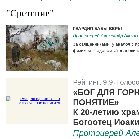
"Сретение"
ГВАРДИЯ БАБЫ ВЕРЫ
Протоиерей Александр Авдюг
За священниками, у аналоя с К
физиком, Федором Степановиче
Рейтинг:
9.9
Голос
|
«БОГ ДЛЯ ГОР
ПОНЯТИЕ»
К 20-летию хр
Богоотец Иоак
Протоиерей Але