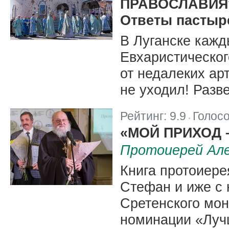
ПРАВОСЛАВИЯ
Ответы пастыр
В Луганске кажд
Евхаристическог
от недалеких ар
не уходил! Разв
Рейтинг:
9.9
Голос
|
«МОЙ ПРИХОД
Протоиерей Але
Книга протоиер
Стефан и иже с 
Сретенского мон
номинации «Луч