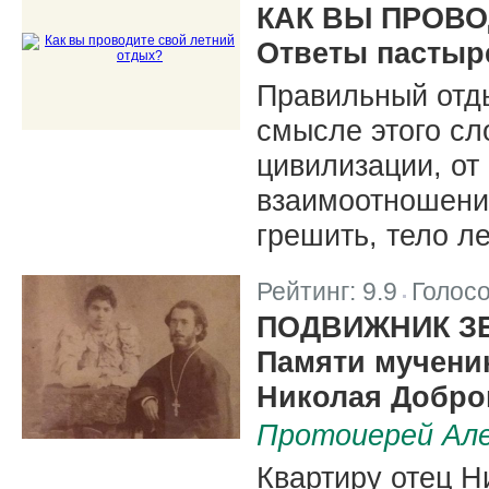
КАК ВЫ ПРОВО
Ответы пастыр
Правильный отд
смысле этого сл
цивилизации, от
взаимоотношений
грешить, тело л
Рейтинг:
9.9
Голос
|
ПОДВИЖНИК З
Памяти мученик
Николая Добров
Протоиерей Але
Квартиру отец Н