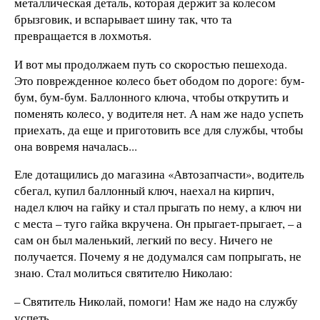
металлическая деталь, которая держит за колесом
брызговик, и вспарывает шину так, что та
превращается в лохмотья.
И вот мы продолжаем путь со скоростью пешехода.
Это поврежденное колесо бьет ободом по дороге: бум-
бум, бум-бум. Баллонного ключа, чтобы открутить и
поменять колесо, у водителя нет. А нам же надо успеть
приехать, да еще и приготовить все для службы, чтобы
она вовремя началась...
Еле дотащились до магазина «Автозапчасти», водитель
сбегал, купил баллонный ключ, наехал на кирпич,
надел ключ на гайку и стал прыгать по нему, а ключ ни
с места – туго гайка вкручена. Он прыгает-прыгает, – а
сам он был маленький, легкий по весу. Ничего не
получается. Почему я не додумался сам попрыгать, не
знаю. Стал молиться святителю Николаю:
– Святитель Николай, помоги! Нам же надо на службу
успеть.