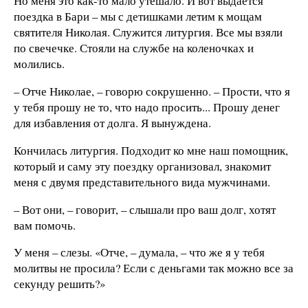
Но меня это как-то мало утешало. И вот выдается
поездка в Бари – мы с детишками летим к мощам
святителя Николая. Служится литургия. Все мы взяли
по свечечке. Стояли на службе на коленочках и
молились.
– Отче Николае, – говорю сокрушенно. – Прости, что я
у тебя прошу не то, что надо просить... Прошу денег
для избавления от долга. Я вынуждена.
Кончилась литургия. Подходит ко мне наш помощник,
который и саму эту поездку организовал, знакомит
меня с двумя представительного вида мужчинами.
– Вот они, – говорит, – слышали про ваш долг, хотят
вам помочь.
У меня – слезы. «Отче, – думала, – что же я у тебя
молитвы не просила? Если с деньгами так можно все за
секунду решить?»