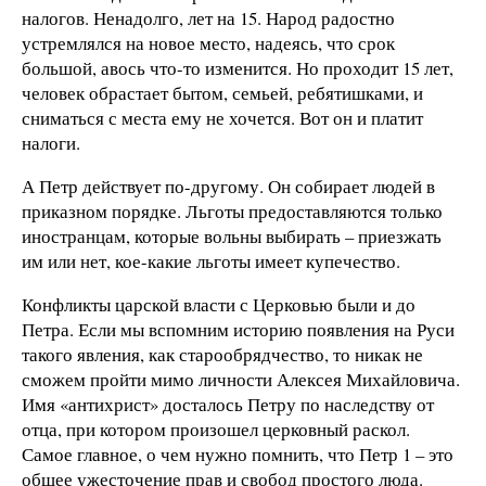
налогов. Ненадолго, лет на 15. Народ радостно
устремлялся на новое место, надеясь, что срок
большой, авось что-то изменится. Но проходит 15 лет,
человек обрастает бытом, семьей, ребятишками, и
сниматься с места ему не хочется. Вот он и платит
налоги.
А Петр действует по-другому. Он собирает людей в
приказном порядке. Льготы предоставляются только
иностранцам, которые вольны выбирать – приезжать
им или нет, кое-какие льготы имеет купечество.
Конфликты царской власти с Церковью были и до
Петра. Если мы вспомним историю появления на Руси
такого явления, как старообрядчество, то никак не
сможем пройти мимо личности Алексея Михайловича.
Имя «антихрист» досталось Петру по наследству от
отца, при котором произошел церковный раскол.
Самое главное, о чем нужно помнить, что Петр 1 – это
общее ужесточение прав и свобод простого люда.