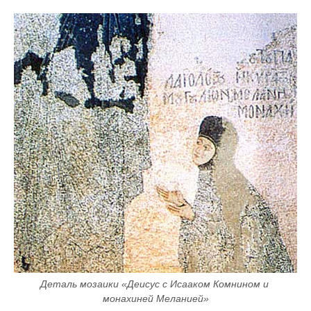
Деталь мозаики «Деисус с Исааком Комнином и 
монахиней Меланией»