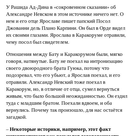
У Рашида Ад-Дина в «сокровенном сказании» об
Александре Невском в этом источнике ничего нет. О
нем и его отце Ярославе пишет папский Посол
Джованни дель Плано Карпини. Он был в Орде видел
их своими глазами. Ярослава в Каракоруме отравили,
чему посол был свидетелем.
Отношения между Бату и Каракорумом были, мягко
говоря, натянутые. Бату не поехал на интронизацию
своего двоюродного брата Гуюка, потому что
подозревал, что его убьют, а Ярослав поехал, и его
отравили. Александр Невский тоже поехал в
Каракорум, но, в отличие от отца, сумел вернуться
живым, что было большой неожиданностью. Он ездил
туда с младшим братом. Поехали вдвоем, и оба
вернулись. Почему так произошло, для нас остаётся
загадкой.
Некоторые историки, например, этот факт
–
интерпретируют как результат договоренности