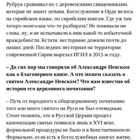
Рубрук сравнивал их с деревенскими священниками,
которые не знают латыни. Богослужение в Орде велось
на сирийском языке, по сирийским книгам. Где уж там
татаро-монголам что-то разбирать! Не понимали ни
слова, ну, и не испытывали к ним какой-то избыточной
враждебности. Кстати, несториане дожили почти до
наших дней. Последних несториан на территории
современной Сирии вырезал ИГИЛ в 2012-м году.
– До сих пор мы говорили об Александре Невском
как о благоверном князе. А что можем сказать о
святом Александре Невском? Что нам известно об
истории его церковного почитания?
– Путь от народного к общецерковному почитанию
того или иного святого на Руси не был очевидным.
Стоит помнить, что в Русской Церкви процесс
канонизации святых появился лишь в XVI веке,
формальной процедуры не было и в Константинополе.
Формально, если есть в богослужебных книгах житие,