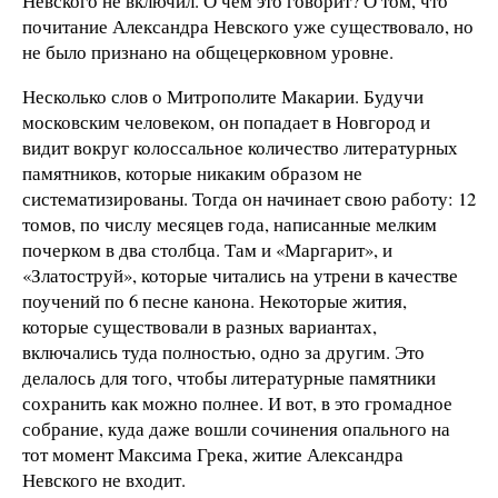
Невского не включил. О чем это говорит? О том, что
почитание Александра Невского уже существовало, но
не было признано на общецерковном уровне.
Несколько слов о Митрополите Макарии. Будучи
московским человеком, он попадает в Новгород и
видит вокруг колоссальное количество литературных
памятников, которые никаким образом не
систематизированы. Тогда он начинает свою работу: 12
томов, по числу месяцев года, написанные мелким
почерком в два столбца. Там и «Маргарит», и
«Златоструй», которые читались на утрени в качестве
поучений по 6 песне канона. Некоторые жития,
которые существовали в разных вариантах,
включались туда полностью, одно за другим. Это
делалось для того, чтобы литературные памятники
сохранить как можно полнее. И вот, в это громадное
собрание, куда даже вошли сочинения опального на
тот момент Максима Грека, житие Александра
Невского не входит.