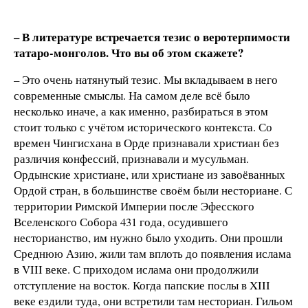
– В литературе встречается тезис о веротерпимости
татаро-монголов. Что вы об этом скажете?
– Это очень натянутый тезис. Мы вкладываем в него
современные смыслы. На самом деле всё было
несколько иначе, а как именно, разбираться в этом
стоит только с учётом исторического контекста. Со
времен Чингисхана в Орде признавали христиан без
различия конфессий, признавали и мусульман.
Ордынские христиане, или христиане из завоёванных
Ордой стран, в большинстве своём были несториане. С
территории Римской Империи после Эфесского
Вселенского Собора 431 года, осудившего
несторианство, им нужно было уходить. Они прошли
Среднюю Азию, жили там вплоть до появления ислама
в VIII веке. С приходом ислама они продолжили
отступление на восток. Когда папские послы в XIII
веке ездили туда, они встретили там несториан. Гильом