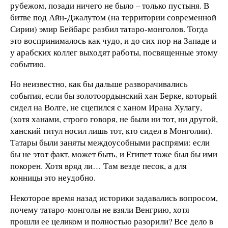
рубежом, позади ничего не было – только пустыня. В
битве под Айн-Джалутом (на территории современной
Сирии) эмир Бейбарс разбил татаро-монголов. Тогда
это воспринималось как чудо, и до сих пор на Западе и
у арабских коллег выходят работы, посвященные этому
событию.
Но неизвестно, как бы дальше разворачивались
события, если бы золотоордынский хан Берке, который
сидел на Волге, не сцепился с ханом Ирана Хулагу,
(хотя ханами, строго говоря, не были ни тот, ни другой,
ханский титул носил лишь тот, кто сидел в Монголии).
Татары были заняты междоусобными распрями: если
бы не этот факт, может быть, и Египет тоже был бы ими
покорен. Хотя вряд ли… Там везде песок, а для
конницы это неудобно.
Некоторое время назад историки задавались вопросом,
почему татаро-монголы не взяли Венгрию, хотя
прошли ее целиком и полностью разорили? Все дело в