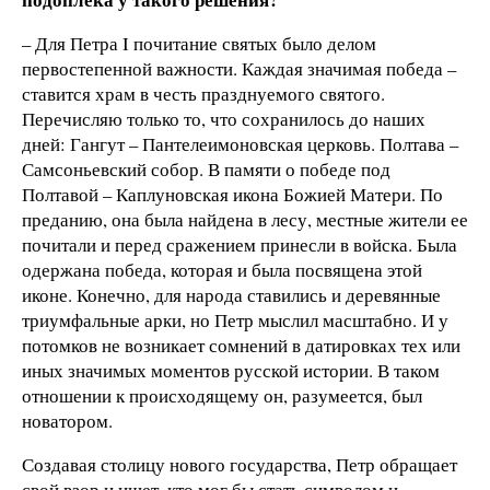
– Для Петра I почитание святых было делом
первостепенной важности. Каждая значимая победа –
ставится храм в честь празднуемого святого.
Перечисляю только то, что сохранилось до наших
дней: Гангут – Пантелеимоновская церковь. Полтава –
Самсоньевский собор. В памяти о победе под
Полтавой – Каплуновская икона Божией Матери. По
преданию, она была найдена в лесу, местные жители ее
почитали и перед сражением принесли в войска. Была
одержана победа, которая и была посвящена этой
иконе. Конечно, для народа ставились и деревянные
триумфальные арки, но Петр мыслил масштабно. И у
потомков не возникает сомнений в датировках тех или
иных значимых моментов русской истории. В таком
отношении к происходящему он, разумеется, был
новатором.
Создавая столицу нового государства, Петр обращает
свой взор и ищет, кто мог бы стать символом и