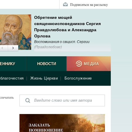
Подписаться на рассылку
Обретение мощей
священноисповедников Сергия
Правдолюбова и Александра
Орлова
Воспоминания о свщисп. Сергии
(Правдолюбове)
Звонок: «Отец Сергий, сегодня Патриарх
подписал благословение на прославление
еда!» Я остановил машину, вышел и благодарил Бога так сильно,
ЕННИКУ
НОВОСТИ
МЕДИА
да.
благочестия
|
Жизнь Церкви
|
Богослужение
спечатать