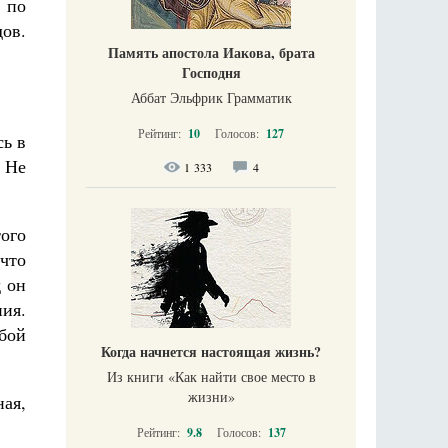
а по
ов.
Память апостола Иакова, брата
Господня
Аббат Эльфрик Грамматик
Рейтинг:
10
Голосов:
127
сь в
 Не
1 333
4
ого
что
д он
ия.
обой
Когда начнется настоящая жизнь?
Из книги «Как найти свое место в
жизни​»
ная,
Рейтинг:
9.8
Голосов:
137