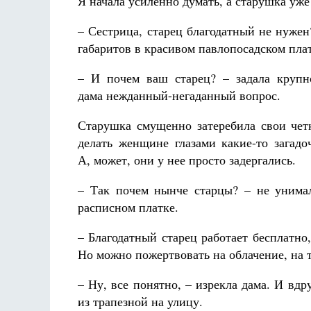
Я начала усиленно думать, а старушка уж
– Сестрица, старец благодатный не нуже
габаритов в красивом павлопосадском плат
– И почем ваш старец? – задала крупн
дама нежданный-негаданный вопрос.
Старушка смущенно затеребила свои чет
делать женщине глазами какие-то загадо
А, может, они у нее просто задергались.
– Так почем нынче старцы? – не унима
расписном платке.
– Благодатный старец работает бесплатно
Но можно пожертвовать на облачение, на 
– Ну, все понятно, – изрекла дама. И вд
из трапезной на улицу.