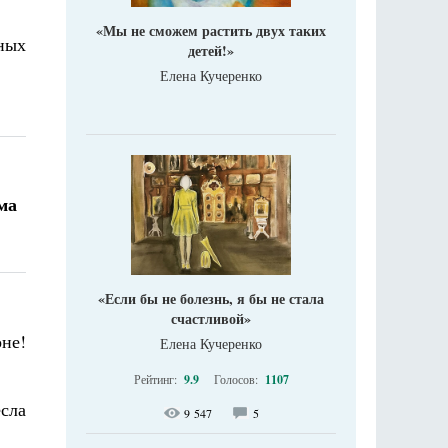
«Мы не сможем растить двух таких
ных
детей!»
Елена Кучеренко
ма
«Если бы не болезнь, я бы не стала
счастливой»
оне!
Елена Кучеренко
Рейтинг:
9.9
Голосов:
1107
есла
9 547
5