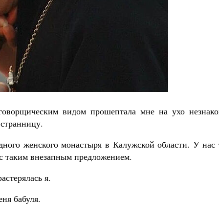
Великомученик Георгий Победоносец. Н
святого
Роман Котов
Как найти своё место в жизни
Кирилл Мурышев
аговорщическим видом прошептала мне на ухо незнако
 странницу.
одного женского монастыря в Калужской области. У нас
ь с таким внезапным предложением.
стерялась я.
еня бабуля.