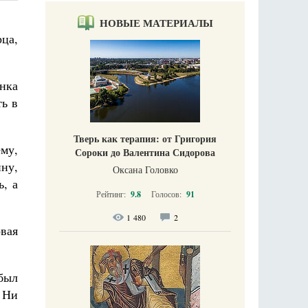
НОВЫЕ МАТЕРИАЛЫ
рца,
нка
ть в
Тверь как терапия: от Григория
ему,
Сороки до Валентина Сидорова
ну,
Оксана Головко
, а
Рейтинг:
9.8
Голосов:
91
1 480
2
овая
 был
… Ни