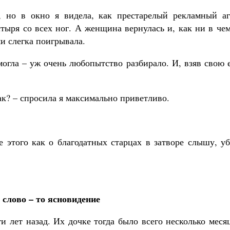
, но в окно я видела, как престарелый рекламный аг
стыря со всех ног. А женщина вернулась и, как ни в че
ми слегка поигрывала.
могла – уж очень любопытство разбирало. И, взяв свою 
так? – спросила я максимально приветливо.
е этого как о благодатных старцах в затворе слышу, у
 слово – то ясновидение
и лет назад. Их дочке тогда было всего несколько меся