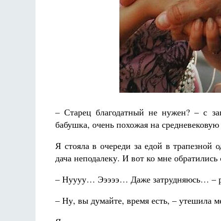
Разлуки не будет
Фредерика де Грааф
– Старец благодатный не нужен? – с з
бабушка, очень похожая на средневековую
Я стояла в очереди за едой в трапезной 
дача неподалеку. И вот ко мне обратилис
– Нуууу… Эээээ… Даже затрудняюсь… – ра
– Ну, вы думайте, время есть, – утешила м