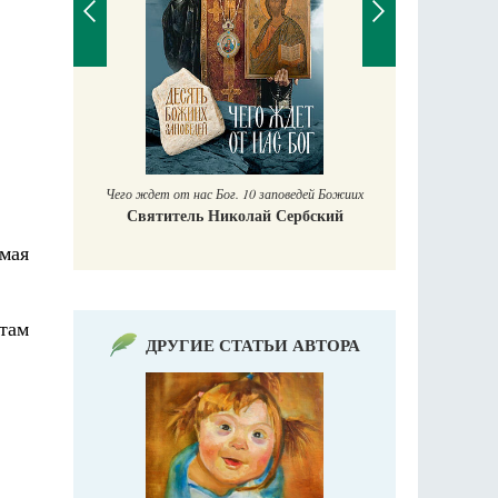
П
Е
аучись у
Чего ждет от нас Бог. 10 заповедей Божиих
Святитель Николай Сербский
мая
 там
ДРУГИЕ СТАТЬИ АВТОРА