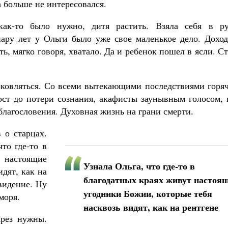
 больше не интересовался.
как-то было нужно, дитя растить. Взяла себя в ру
пару лет у Ольги было уже свое маленькое дело. Доход
ь, мягко говоря, хватало. Да и ребенок пошел в ясли. С
рковляться. Со всеми вытекающими последствиями горяч
пост до потери сознания, акафисты заунывным голосом,
 благословения. Духовная жизнь на грани смерти.
 о старцах.
то где-то в
 настоящие
Узнала Ольга, что где-то в
дят, как на
благодатных краях живут настоя
видение. Ну
угодники Божии, которые тебя
моря.
насквозь видят, как на рентгене
арез нужны.