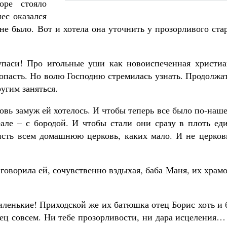
оре стояло
ес оказался
не было. Вот и хотела она уточнить у прозорливого ста
упаси! Про игольные уши как новоиспеченная христиа
попасть. Но волю Господню стремилась узнать. Продолжа
угим заняться.
новь замуж ей хотелось. И чтобы теперь все было по-наш
ле – с бородой. И чтобы стали они сразу в плоть еди
исть всем домашнюю церковь, каких мало. И не церковь
 говорила ей, сочувственно вздыхая, баба Маня, их храм
миленькие! Приходской же их батюшка отец Борис хоть и
арец совсем. Ни тебе прозорливости, ни дара исцеления