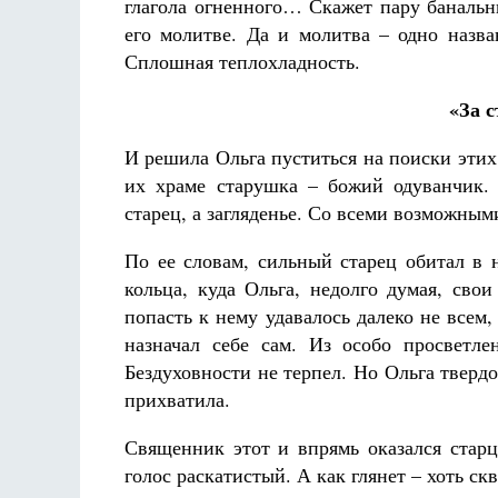
глагола огненного… Скажет пару банальны
его молитве. Да и молитва – одно назв
Сплошная теплохладность.
«За 
И решила Ольга пуститься на поиски этих 
их храме старушка – божий одуванчик. 
старец, а загляденье. Со всеми возможны
По ее словам, сильный старец обитал в 
кольца, куда Ольга, недолго думая, сво
попасть к нему удавалось далеко не всем
назначал себе сам. Из особо просветл
Бездуховности не терпел. Но Ольга тверд
прихватила.
Священник этот и впрямь оказался старц
голос раскатистый. А как глянет – хоть ск