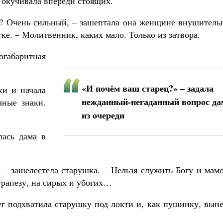
е окучивала впереди стоящих.
н? Очень сильный, – зашептала она женщине внушитель
ке. – Молитвенник, каких мало. Только из затвора.
огабаритная
«И почём ваш старец?» – задала
ки и начала
нежданный-негаданный вопрос да
чные знаки.
из очереди
лась дама в
, – зашелестела старушка. – Нельзя служить Богу и мам
трапезу, на сирых и убогих…
руг подхватила старушку под локти и, как пушинку, вын