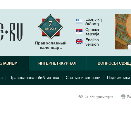
Ελληνική
έκδοση
Српска
верзиjа
English
Православный
version
календарь
вашего д
СЛАВИЕМ
ИНТЕРНЕТ-ЖУРНАЛ
ВОПРОСЫ СВЯЩ
как никог
ка
|
Православная библиотека
|
Святые и святыни
|
Подвижники 
24 324 просмотров
Ра