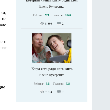
который «ненавидит» родителей
Елена Кучеренко
ки,
Рейтинг:
9.9
Голосов:
1048
 не
8 898
2
тало
его
 шаг
Когда есть ради кого жить
Елена Кучеренко
Рейтинг:
9.8
Голосов:
926
щие
7 674
7