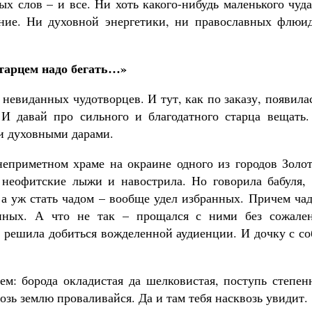
х слов – и все. Ни хоть какого-нибудь маленького чуд
ание. Ни духовной энергетики, ни православных флюид
старцем надо бегать…»
невиданных чудотворцев. И тут, как по заказу, появила
И давай про сильного и благодатного старца вещать.
ми духовными дарами.
неприметном храме на окраине одного из городов Золот
и неофитские лыжи и навострила. Но говорила бабуля, 
, а уж стать чадом – вообще удел избранных. Причем ча
енных. А что не так – прощался с ними без сожален
о решила добиться вожделенной аудиенции. И дочку с с
ем: борода окладистая да шелковистая, поступь степен
возь землю проваливайся. Да и там тебя насквозь увидит.