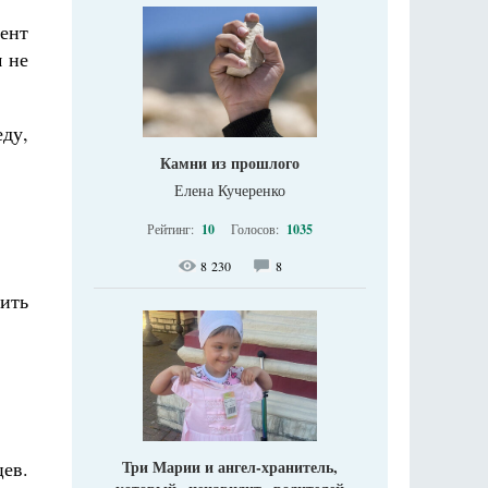
ент
м не
еду,
Камни из прошлого
Елена Кучеренко
Рейтинг:
10
Голосов:
1035
8 230
8
бить
Три Марии и ангел-хранитель,
цев.