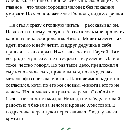
Очень жалко стало батюшке всех этих скорбящих. А
главное – что такой хороший человек без покаяния
умирает. Но что поделать: так Господь, видимо, решил.
– Не стал я сразу отходную читать, – рассказывал он. –
Не лежала почему-то душа. А захотелось мне прочесть
канон из чина соборования. Читаю. Молитва легко так
идет, прямо к небу летит. И вдруг дедушка в себя
пришел, глаза открыл. И – слышать стал! Глухой! Там
вся родня чуть сама не померла от изумления. Да и я
тоже, честно говоря. Но раз такое дело, предложил я
ему исповедоваться, причаститься, пока чудесная
метаморфоза не закончилась. Пантелеимон радостно
согласился, хотя, по его же словам, «никогда этого не
делал». И я помчался в храм за дарами. С собой не
было – никто ж не ожидал. Никогда не забуду, с какой
радостью я бежал за Телом и Кровью Христовой. В
подряснике через лужи перескакивал. Люди у виска
крутили.