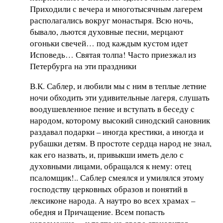
Приходили с вечера и многотысячным лагерем
располагались вокруг монастыря. Всю ночь,
бывало, льются духовные песни, мерцают
огоньки свечей… под каждым кустом идет
Исповедь… Святая толпа! Часто приезжал из
Петербурга на эти праздники
В.К. Саблер, и любили мы с ним в теплые летние
ночи обходить эти удивительные лагеря, слушать
воодушевленное пение и вступать в беседу с
народом, которому высокий синодский сановник
раздавал подарки – иногда крестики, а иногда и
рубашки детям. В простоте сердца народ не знал,
как его назвать, и, привыкши иметь дело с
духовными лицами, обращался к нему: отец
псаломщик!.. Саблер смеялся и умилялся этому
господству церковных образов и понятий в
лексиконе народа. А наутро во всех храмах –
обедня и Причащение. Всем попасть