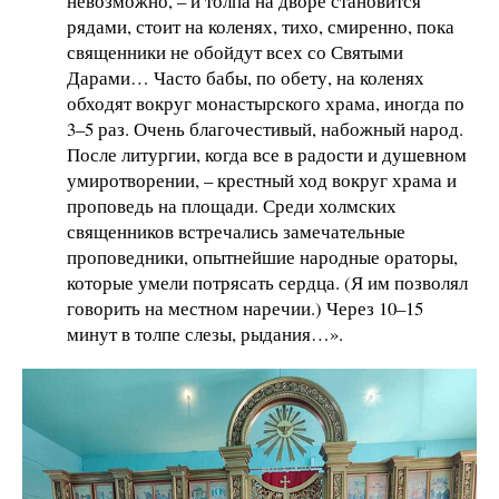
невозможно, – и толпа на дворе становится
рядами, стоит на коленях, тихо, смиренно, пока
священники не обойдут всех со Святыми
Дарами… Часто бабы, по обету, на коленях
обходят вокруг монастырского храма, иногда по
3–5 раз. Очень благочестивый, набожный народ.
После литургии, когда все в радости и душевном
умиротворении, – крестный ход вокруг храма и
проповедь на площади. Среди холмских
священников встречались замечательные
проповедники, опытнейшие народные ораторы,
которые умели потрясать сердца. (Я им позволял
говорить на местном наречии.) Через 10–15
минут в толпе слезы, рыдания…».