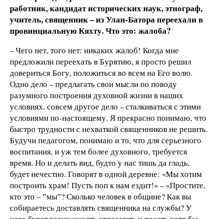
работник, кандидат исторических наук, этнограф,
учитель, священник – из Улан-Батора переехали в
провинциальную Кяхту. Что это: жалоба?
– Чего нет, того нет: никаких жалоб! Когда мне
предложили переехать в Бурятию, я просто решил
довериться Богу, положиться во всем на Его волю.
Одно дело – предлагать свои мысли по поводу
разумного построения духовной жизни в наших
условиях, совсем другое дело – сталкиваться с этими
условиями по-настоящему. Я прекрасно понимаю, что
быстро трудности с нехваткой священников не решить.
Будучи педагогом, понимаю и то, что для серьезного
воспитания, и уж тем более духовного, требуется
время. Но и делать вид, будто у нас тишь да гладь,
будет нечестно. Говорят в одной деревне: «Мы хотим
построить храм! Пусть поп к нам ездит!» – «Простите,
кто это – ‟мыˮ? Сколько человек в общине? Как вы
собираетесь доставлять священника на службы? У
него будет возможность отдохнуть и поесть хотя бы,