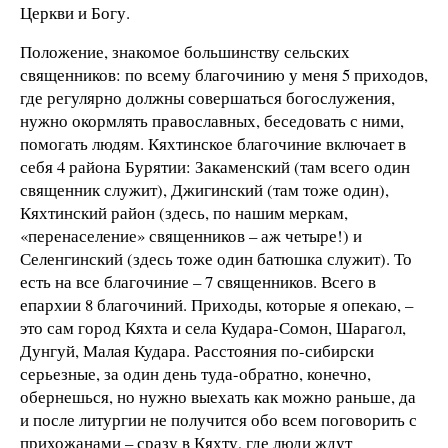
Церкви и Богу.
Положение, знакомое большинству сельских
священников: по всему благочинию у меня 5 приходов,
где регулярно должны совершаться богослужения,
нужно окормлять православных, беседовать с ними,
помогать людям. Кяхтинское благочиние включает в
себя 4 района Бурятии: Закаменский (там всего один
священник служит), Джигинский (там тоже один),
Кяхтинский район (здесь, по нашим меркам,
«перенаселение» священников – аж четыре!) и
Селенгинский (здесь тоже один батюшка служит). То
есть на все благочиние – 7 священников. Всего в
епархии 8 благочиний. Приходы, которые я опекаю, –
это сам город Кяхта и села Кудара-Сомон, Шарагол,
Дунгуй, Малая Кудара. Расстояния по-сибирски
серьезные, за один день туда-обратно, конечно,
обернешься, но нужно выехать как можно раньше, да
и после литургии не получится обо всем поговорить с
прихожанами – сразу в Кяхту, где люди ждут