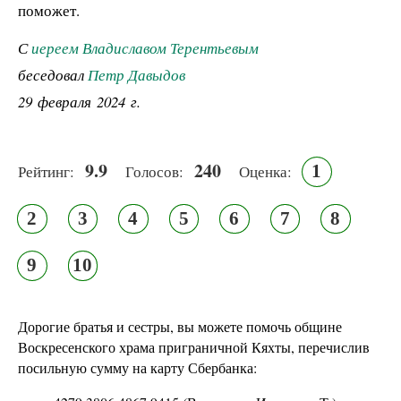
поможет.
С
иереем Владиславом Терентьевым
беседовал
Петр Давыдов
29 февраля 2024 г.
9.9
240
1
Рейтинг:
Голосов:
Оценка:
2
3
4
5
6
7
8
9
10
Дорогие братья и сестры, вы можете помочь общине
Воскресенского храма приграничной Кяхты, перечислив
посильную сумму на карту Сбербанка: