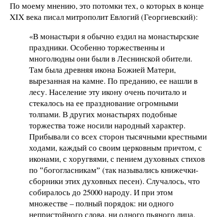
По моему мнению, это потомки тех, о которых в конце
XIX века писал митрополит Евлогий (Георгиевский):
«В монастыри я обычно ездил на монастырские
праздники. Особенно торжественны и
многолюдны они были в Леснинской обители.
Там была древняя икона Божией Матери,
вырезанная на камне. По преданию, ее нашли в
лесу. Население эту икону очень почитало и
стекалось на ее празднование огромными
толпами. В других монастырях подобные
торжества тоже носили народный характер.
Прибывали со всех сторон тысячными крестными
ходами, каждый со своим церковным причтом, с
иконами, с хоругвями, с пением духовных стихов
по ‟богогласникамˮ (так назывались книжечки-
сборники этих духовных песен). Случалось, что
собиралось до 25000 народу. И при этом
множестве – полный порядок: ни одного
непристойного слова, ни одного пьяного лица.