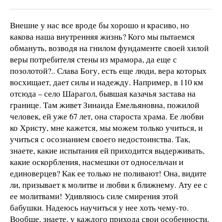
Внешне у нас все вроде бы хорошо и красиво, но
какова наша внутренняя жизнь? Кого мы пытаемся
обмануть, возводя на гнилом фундаменте своей хилой
веры потребителя стены из мрамора, да еще с
позолотой?.. Слава Богу, есть еще люди, вера которых
восхищает, дает силы и надежду. Например, в 110 км
отсюда – село Шарагол, бывшая казачья застава на
границе. Там живет Зинаида Емельяновна, пожилой
человек, ей уже 67 лет, она староста храма. Ее любви
ко Христу, мне кажется, мы можем только учиться, и
учиться с осознанием своего недостоинства. Так,
знаете, какие испытания ей приходится выдерживать,
какие оскорбления, насмешки от односельчан и
единоверцев? Как ее только не поливают! Она, видите
ли, призывает к молитве и любви к ближнему. Ату ее с
ее молитвами! Удивляюсь силе смирения этой
бабушки. Надеюсь научиться у нее хоть чему-то.
Вообще, знаете, у каждого прихода свои особенности,