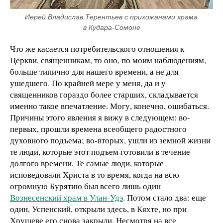
Иерей Владислав Терентьев с прихожанами храма 
в Кудара-Сомоне
Что же касается потребительского отношения к
Церкви, священникам, то оно, по моим наблюдениям,
больше типично для нашего времени, а не для
ушедшего. По крайней мере у меня, да и у
священников гораздо более старших, складывается
именно такое впечатление. Могу, конечно, ошибаться.
Причины этого явления я вижу в следующем: во-
первых, прошли времена всеобщего радостного
духовного подъема; во-вторых, ушли из земной жизни
те люди, которые этот подъем готовили в течение
долгого времени. Те самые люди, которые
исповедовали Христа в то время, когда на всю
огромную Бурятию был всего лишь один
Вознесенский храм в Улан-Удэ
. Потом стало два: еще
один, Успенский, открыли здесь, в Кяхте, но при
Хрущеве его снова закрыли. Несмотря на все