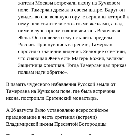
жители Москвы встречали икону на Кучковом
поле, Тамерлан дремал в своем шатре. Вдруг он
увидел во сне великую гору, с вершины которой к
нему шли святители с золотыми жезлами, а над
ними в лучезарном сиянии явилась Величавая
Жена. Она повелела ему оставить пределы
России. Проснувшись в трепете, Тамерлан
спросил о значении видения. Знающие ответили,
что сияющая Жена есть Матерь Божия, великая
Защитница христиан. Тогда Тамерлан дал приказ
полкам идти обратно».
В память чудесного избавления Русской земли от
Тамерлана на Кучковом поле, где была встречена
икона, построили Сретенский монастырь.
А 26 августа было установлено всероссийское
празднование в честь сретения (встречи)
Владимирской иконы Пресвятой Богородицы.