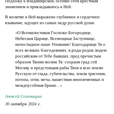
Подхожу к Владимирской, осеняю себя крестным
знамением и прикладываюсь к Ней.
В молитве к Ней выражено глубинное и сердечное
взывание, идущее из самых недр русской души:
«О Всемилостивая Госпоже Богородице,
Небесная Царице, Всемощная Заступнице,
непостыдное наше Упование! Благодаряще Тя о
всех великих благодеяниях, в роды родов людем
российским от Тебе бывших, пред пречистым
образом Твоим молим Тя: сохрани град сей
Москву и предстоящия рабы Твоя и всю землю
Русскую от глада, губительства, земли трясения,
потопа, огня, меча, нашествия иноплеменных и
междоусобныя брани…»
Алексей Солоницын
30 октября 2024 г.