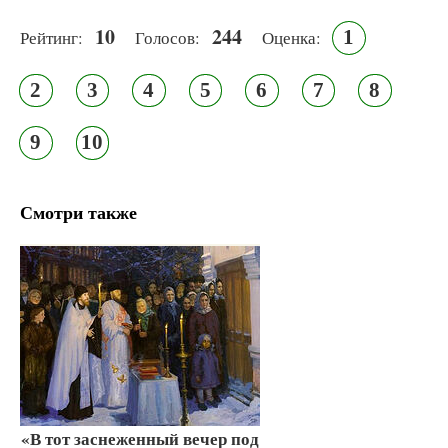
10
244
1
Рейтинг:
Голосов:
Оценка:
2
3
4
5
6
7
8
9
10
Смотри также
«В тот заснеженный вечер под