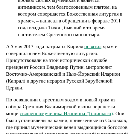
антиминсом, тем благословенным платом, на
котором совершается Божественная литургия в
храме»,
–
написал в обращении в феврале 2011
года владыка Тихон, бывший в то время
настоятелем Сретенского монастыря.
А 5 мая 2017 года патриарх Кирилл
освятил
храм и
совершил в нем Божественную литургию.
Присутствовали на этой исторической службе
президент России Владимир Путин, митрополит
Восточно-Американский и Нью-Йоркский Иларион
(Капрал) и другие иерархи Русской Зарубежной
Церкви.
По освящении с крестным ходом в новый храм из
собора Сретения Владимирской иконы перенесли
мощи
священномученика Илариона (Троицкого)
. Они
были установлены на камни, привезенные из Соловков,
где принял мученический венец выдающийся богослов
и замечательный священник, уважаемый и почитаемый