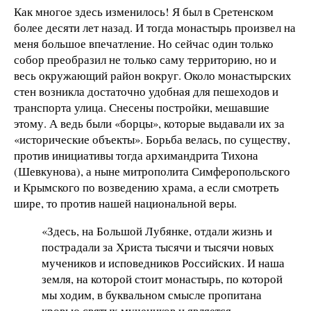
Как многое здесь изменилось! Я был в Сретенском
более десяти лет назад. И тогда монастырь произвел на
меня большое впечатление. Но сейчас один только
собор преобразил не только саму территорию, но и
весь окружающий район вокруг. Около монастырских
стен возникла достаточно удобная для пешеходов и
транспорта улица. Снесены постройки, мешавшие
этому. А ведь были «борцы», которые выдавали их за
«исторические объекты». Борьба велась, по существу,
против инициативы тогда архимандрита Тихона
(Шевкунова), а ныне митрополита Симферопольского
и Крымского по возведению храма, а если смотреть
шире, то против нашей национальной веры.
«Здесь, на Большой Лубянке, отдали жизнь и
пострадали за Христа тысячи и тысячи новых
мучеников и исповедников Российских. И наша
земля, на которой стоит монастырь, по которой
мы ходим, в буквальном смысле пропитана
кровью святых мучеников и является