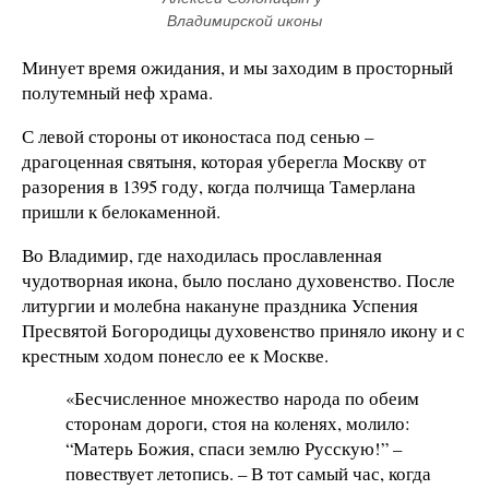
Владимирской иконы
Минует время ожидания, и мы заходим в просторный
полутемный неф храма.
С левой стороны от иконостаса под сенью –
драгоценная святыня, которая уберегла Москву от
разорения в 1395 году, когда полчища Тамерлана
пришли к белокаменной.
Во Владимир, где находилась прославленная
чудотворная икона, было послано духовенство. После
литургии и молебна накануне праздника Успения
Пресвятой Богородицы духовенство приняло икону и с
крестным ходом понесло ее к Москве.
«Бесчисленное множество народа по обеим
сторонам дороги, стоя на коленях, молило:
“Матерь Божия, спаси землю Русскую!” –
повествует летопись. – В тот самый час, когда