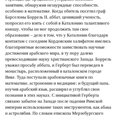
занятиям, обнаружив незаурядные способности,
особенно в математике. Когда обитель посетил граф
Барселоны Боррель II, аббат, ценивший ученость,
попросил его взять с собой в Каталонию талантливого
юношу, чтобы он мог продолжить там свое
образование – дело в том, что у Каталонии благодаря
контактам с соседним Кордовским халифатом имелись
благоприятные возможности заимствовать научные
достижения арабского мира, в ту пору далеко
превосходившие науку христианского Запада. Боррель
уважил просьбу аббата, и Герберт был переведен в
монастырь, расположенный в каталонском городе
Вике. Туда поступали арабоязычные книги по
математике, астрономии и медицине; и будущий папа,
изучив арабский язык, расширял и углублял свои
познания в этих науках. С инициативой Герберта
связано забытое на Западе после падения Римской
империи использование таких инструментов, как абака
и астролябия. По словам епископа Мерзебургского