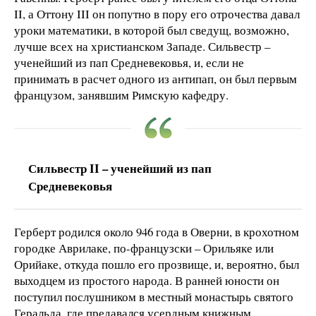
II, а Оттону III он попутно в пору его отрочества давал
уроки математики, в которой был сведущ, возможно,
лучше всех на христианском Западе. Сильвестр –
ученейший из пап Средневековья, и, если не
принимать в расчет одного из антипап, он был первым
французом, занявшим Римскую кафедру.
Сильвестр II – ученейший из пап
Средневековья
Герберт родился около 946 года в Оверни, в крохотном
городке Аврилаке, по-французски – Орильяке или
Орийаке, откуда пошло его прозвище, и, вероятно, был
выходцем из простого народа. В ранней юности он
поступил послушником в местный монастырь святого
Геральда, где предавался усердным книжным