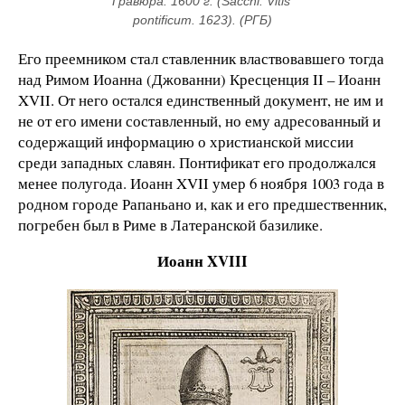
Гравюра. 1600 г. (Sacchi. Vitis 
pontificum. 1623). (РГБ)
Его преемником стал ставленник властвовавшего тогда
над Римом Иоанна (Джованни) Кресценция II – Иоанн
XVII. От него остался единственный документ, не им и
не от его имени составленный, но ему адресованный и
содержащий информацию о христианской миссии
среди западных славян. Понтификат его продолжался
менее полугода. Иоанн XVII умер 6 ноября 1003 года в
родном городе Рапаньано и, как и его предшественник,
погребен был в Риме в Латеранской базилике.
Иоанн XVIII