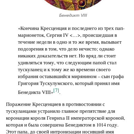
Бенедикт VIII
«Кончина Кресценция и последнего из трех пап-
марионеток, Сергия IV <…>, происшедшая в
течение недели в одно и то же время, вызывает
подозрения в том, что дело нечисто; однако
никаких доказательств нет. Но вряд ли стоит
удивляться тому, что следующим папой стал
тускуланец и к тому же ко времени своего
избрания остававшийся мирянином – сын графа
Григория Тускулумского, который принял имя
[7]
Бенедикта VIII»
.
Поражение Кресценциев в противостоянии с
тускуланцами устранило главное препятствие для
коронации короля Генриха II императорской короной,
которая и была совершена Бенедиктом в 1014 году.
Этот папа, до своей интронизации носивший имя