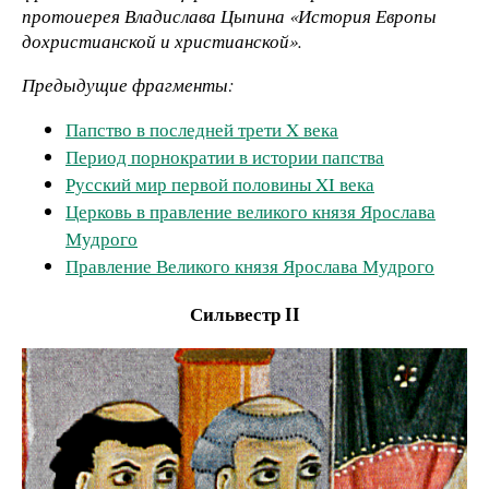
протоиерея Владислава Цыпина «История Европы
дохристианской и христианской».
Предыдущие фрагменты:
Папство в последней трети X века
Период порнократии в истории папства
Русский мир первой половины XI века
Церковь в правление великого князя Ярослава
Мудрого
Правление Великого князя Ярослава Мудрого
Сильвестр II