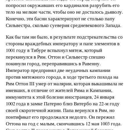
попросил окружавших его кардиналов разрубить его
тело на мелкие части, чтобы оно не досталось дьяволу.
Конечно, эти басни характеризуют не столько папу
Сильвестра, сколько суеверия средневекового Запада.
Как бы там ни было, в результате подстрекательства со
стороны враждебных императору и папе элементов в
1001 году в Тибуре вспыхнул мятеж, который
перекинулся в Рим. Оттон и Сильвестр спешно
покинули город, переправившись в Равенну.
Император предпринял две неудачных кампании
против мятежного города, в ходе третьего похода на
Рим Оттон III умер от малярии, которая выкашивала не
имевших, в отличие от жителей Рима и Кампании,
иммунитета к этой болезни иностранцев, 24 января
1002 года в замке Патерно близ Витербо на 22-м году
своей скоротечной жизни. Папа вернулся в Рим, но
понтификат его продолжался недолго. Он пережил
Оттона на год с малым, скончавшись 12 мая 1003 года.