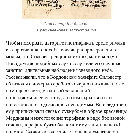
Сильвестр II и дьявол. 
Средневековая иллюстрация
Чтобы подорвать авторитет понтифика в среде римлян,
его противники способствовали распространению
молвы, что Сильвестр чернокнижник, маг и колдун.
Поводом для подобных слухов служили его научные
занятия, длительные наблюдения звездного неба.
Рассказывали, что в Кордовском халифате Сильвестр
сблизился с дочерью арабского чернокнижника и с ее
помощью завладел книгой заклинаний,
принадлежавшей ее отцу, а потом скрылся от его
преследования, сделавшись невидимым. Впоследствии
ему приписывали связь с суккубом в образе красавицы
Мердианы и изготовление терафима в виде бронзовой
головы; терафим будто бы помог ему занять папский
престол. Сложилась легенда, что перед смертью он