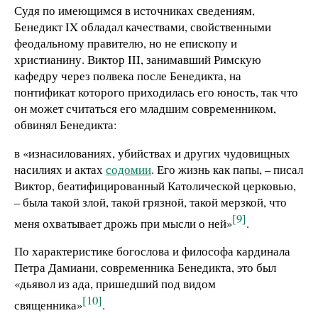
Судя по имеющимся в источниках сведениям,
Бенедикт IX обладал качествами, свойственными
феодальному правителю, но не епископу и
христианину. Виктор III, занимавший Римскую
кафедру через полвека после Бенедикта, на
понтификат которого приходилась его юность, так что
он может считаться его младшим современником,
обвинял Бенедикта:
в «изнасилованиях, убийствах и других чудовищных
насилиях и актах
содомии
. Его жизнь как папы, – писал
Виктор, беатифицированный Католической церковью,
– была такой злой, такой грязной, такой мерзкой, что
[9]
меня охватывает дрожь при мысли о ней»
.
По характеристике богослова и философа кардинала
Петра Дамиани, современника Бенедикта, это был
«дьявол из ада, пришедший под видом
[10]
священника»
.