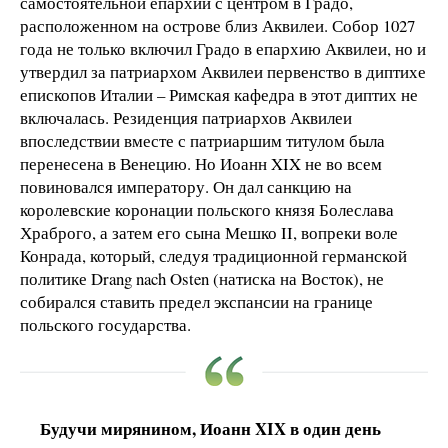
самостоятельной епархии с центром в Градо,
расположенном на острове близ Аквилеи. Собор 1027
года не только включил Градо в епархию Аквилеи, но и
утвердил за патриархом Аквилеи первенство в диптихе
епископов Италии – Римская кафедра в этот диптих не
включалась. Резиденция патриархов Аквилеи
впоследствии вместе с патриаршим титулом была
перенесена в Венецию. Но Иоанн XIX не во всем
повиновался императору. Он дал санкцию на
королевские коронации польского князя Болеслава
Храброго, а затем его сына Мешко II, вопреки воле
Конрада, который, следуя традиционной германской
политике Drang nach Osten (натиска на Восток), не
собирался ставить предел экспансии на границе
польского государства.
Будучи мирянином, Иоанн XIX в один день