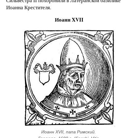
Сильвестра II похоронили в Латеранской базилике
Иоанна Крестителя.
Иоанн XVII
Иоанн XVII, папа Римский. 