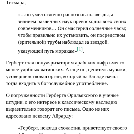
Титмара,
«…он умел отлично распознавать звезды, а
знанием различных наук превосходил всех своих
современников… Он смастерил солнечные часы;
чтобы правильно их установить, он посредством
(зрительной) трубы наблюдал за звездой,
[1]
указующей путь морякам»
.
Герберт стал популяризатором арабских цифр вместо
менее удобных латинских. А еще он, ценитель музыки,
усовершенствовал орган, который на Западе начал
тогда входить в богослужебное употребление.
О погруженности Герберта Орильякского в ученые
штудии, о его интересе к классическому наследию
выразительно говорят его письма. Одно из них
адресовано некоему Айрарду:
«Герберт, некогда схоластик, приветствует своего