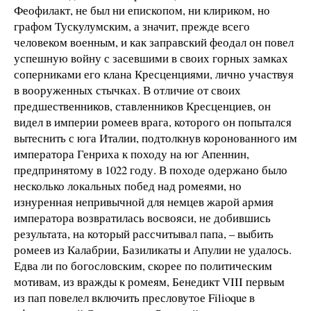
Феофилакт, не был ни епископом, ни клириком, но
графом Тускулумским, а значит, прежде всего
человеком военным, и как заправский феодал он повел
успешную войну с засевшими в своих горных замках
соперниками его клана Кресценциями, лично участвуя
в вооруженных стычках. В отличие от своих
предшественников, ставленников Кресценциев, он
видел в империи ромеев врага, которого он попытался
вытеснить с юга Италии, подтолкнув коронованного им
императора Генриха к походу на юг Апеннин,
предпринятому в 1022 году. В походе одержано было
несколько локальных побед над ромеями, но
изнуренная непривычной для немцев жарой армия
императора возвратилась восвояси, не добившись
результата, на который рассчитывал папа, – выбить
ромеев из Калабрии, Базиликаты и Апулии не удалось.
Едва ли по богословским, скорее по политическим
мотивам, из вражды к ромеям, Бенедикт VIII первым
из пап повелел включить пресловутое Filioque в