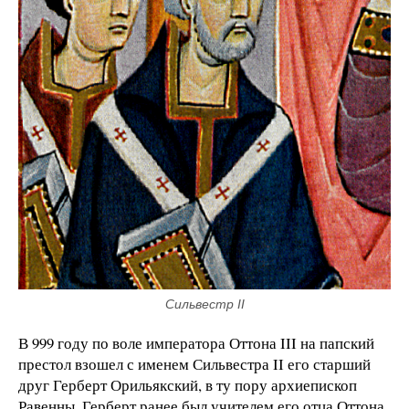
Сильвестр II
В 999 году по воле императора Оттона III на папский
престол взошел с именем Сильвестра II его старший
друг Герберт Орильякский, в ту пору архиепископ
Равенны. Герберт ранее был учителем его отца Оттона