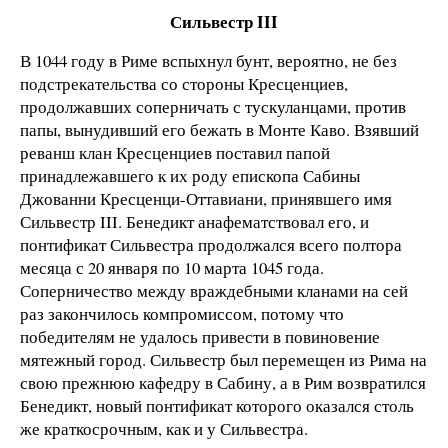
Сильвестр III
В 1044 году в Риме вспыхнул бунт, вероятно, не без
подстрекательства со стороны Кресценциев,
продолжавших соперничать с тускуланцами, против
папы, вынудивший его бежать в Монте Каво. Взявший
реванш клан Кресценциев поставил папой
принадлежавшего к их роду епископа Сабины
Джованни Кресценци-Оттавиани, принявшего имя
Сильвестр III. Бенедикт анафематствовал его, и
понтификат Сильвестра продолжался всего полтора
месяца с 20 января по 10 марта 1045 года.
Соперничество между враждебными кланами на сей
раз закончилось компромиссом, потому что
победителям не удалось привести в повиновение
мятежный город. Сильвестр был перемещен из Рима на
свою прежнюю кафедру в Сабину, а в Рим возвратился
Бенедикт, новый понтификат которого оказался столь
же краткосрочным, как и у Сильвестра.