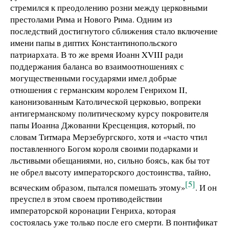
стремился к преодолению розни между церковными
престолами Рима и Нового Рима. Одним из
последствий достигнутого сближения стало включение
имени папы в диптих Константинопольского
патриархата. В то же время Иоанн XVIII ради
поддержания баланса во взаимоотношениях с
могущественными государями имел добрые
отношения с германским королем Генрихом II,
канонизованным Католической церковью, вопреки
антигерманскому политическому курсу покровителя
папы Иоанна Джованни Кресценция, который, по
словам Титмара Мерзебургского, хотя и «часто чтил
поставленного Богом короля своими подарками и
льстивыми обещаниями, но, сильно боясь, как бы тот
не обрел высоту императорского достоинства, тайно,
[5]
всяческим образом, пытался помешать этому»
. И он
преуспел в этом своем противодействии
императорской коронации Генриха, которая
состоялась уже только после его смерти. В понтификат