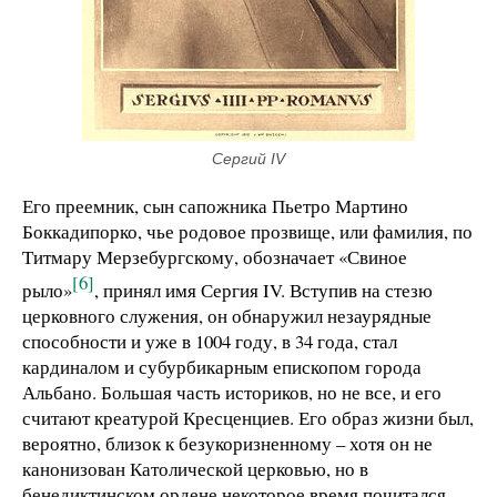
Сергий IV
Его преемник, сын сапожника Пьетро Мартино
Боккадипорко, чье родовое прозвище, или фамилия, по
Титмару Мерзебургскому, обозначает «Свиное
[6]
рыло»
, принял имя Сергия IV. Вступив на стезю
церковного служения, он обнаружил незаурядные
способности и уже в 1004 году, в 34 года, стал
кардиналом и субурбикарным епископом города
Альбано. Большая часть историков, но не все, и его
считают креатурой Кресценциев. Его образ жизни был,
вероятно, близок к безукоризненному – хотя он не
канонизован Католической церковью, но в
бенедиктинском ордене некоторое время почитался