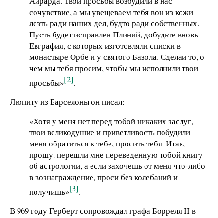
Айрарда. Твои просьбы возбудили в нас
сочувствие, а мы увещеваем тебя вон из кожи
лезть ради наших дел, будто ради собственных.
Пусть будет исправлен Плиний, добудьте вновь
Евграфия, с которых изготовляли списки в
монастыре Орбе и у святого Базола. Сделай то, о
чем мы тебя просим, чтобы мы исполнили твои
[2]
просьбы»
.
Люпиту из Барселоны он писал:
«Хотя у меня нет перед тобой никаких заслуг,
твои великодушие и приветливость побудили
меня обратиться к тебе, просить тебя. Итак,
прошу, перешли мне переведенную тобой книгу
об астрологии, а если захочешь от меня что-либо
в вознаграждение, проси без колебаний и
[3]
получишь»
.
В 969 году Герберт сопровождал графа Борреля II в