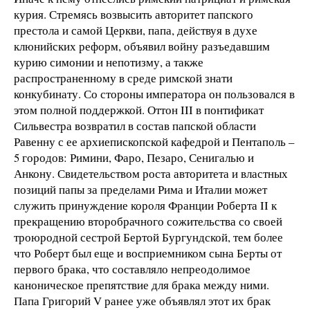
курия. Стремясь возвысить авторитет папского
престола и самой Церкви, папа, действуя в духе
клюнийских реформ, объявил войну разъедавшим
курию симонии и непотизму, а также
распространенному в среде римской знати
конкубинату. Со стороны императора он пользовался в
этом полной поддержкой. Оттон III в понтификат
Сильвестра возвратил в состав папской области
Равенну с ее архиепископской кафедрой и Пентаполь –
5 городов: Римини, Фаро, Пезаро, Сенигалью и
Анкону. Свидетельством роста авторитета и властных
позиций папы за пределами Рима и Италии может
служить принуждение короля Франции Роберта II к
прекращению второбрачного сожительства со своей
троюродной сестрой Бертой Бургундской, тем более
что Роберт был еще и восприемником сына Берты от
первого брака, что составляло непреодолимое
каноническое препятствие для брака между ними.
Папа Григорий V ранее уже объявлял этот их брак