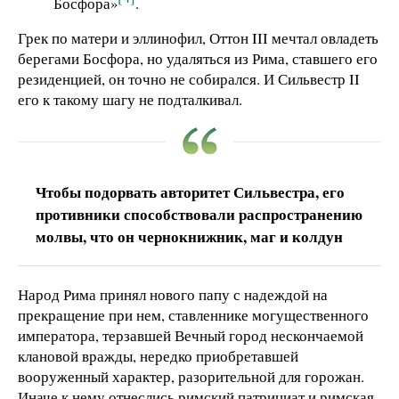
Босфора»
.
Грек по матери и эллинофил, Оттон III мечтал овладеть
берегами Босфора, но удаляться из Рима, ставшего его
резиденцией, он точно не собирался. И Сильвестр II
его к такому шагу не подталкивал.
Чтобы подорвать авторитет Сильвестра, его
противники способствовали распространению
молвы, что он чернокнижник, маг и колдун
Народ Рима принял нового папу с надеждой на
прекращение при нем, ставленнике могущественного
императора, терзавшей Вечный город нескончаемой
клановой вражды, нередко приобретавшей
вооруженный характер, разорительной для горожан.
Иначе к нему отнеслись римский патрициат и римская