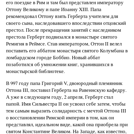
его поездке в Рим и там был представлен императору
Оттону Великому и папе Иоанну XIII. Папа
рекомендовал Оттону взять Герберта учителем для
своего сына, наследовавшего впоследствии отцовский
престол. После прекращения занятий с наследником
престола Герберт подвизался в монастыре святого
Ремигия в Реймсе. Став императором, Оттон II велел
поставить его аббатом монастыря святого Колумбана в
ломбардском городе Боббио. Новый аббат
позаботился об умножении книг, хранившихся в
монастырской библиотеке.
В 997 году папа Григорий V, двоюродный племянник
Оттона III, поставил Герберта на Равеннскую кафедру.
А уже в следующем году, 2 апреля, Герберт стал
папой. Имя Сильвестра II он усвоил себе затем, чтобы
тем самым выразить солидарность с мечтой Оттона III
о восстановлении Римской империи в том, как он
представлял, идеальном виде, какой она приобрела при
святом Константине Великом. На Западе, как известно,