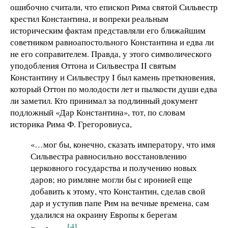
ошибочно считали, что епископ Рима святой Сильвестр
крестил Константина, и вопреки реальным
историческим фактам представляли его ближайшим
советником равноапостольного Константина и едва ли
не его соправителем. Правда, у этого символического
уподобления Оттона и Сильвестра II святым
Константину и Сильвестру I был камень преткновения,
который Оттон по молодости лет и пылкости души едва
ли заметил. Кто принимал за подлинный документ
подложный «Дар Константина», тот, по словам
историка Рима Ф. Грегоровиуса,
«…мог бы, конечно, сказать императору, что имя
Сильвестра равносильно восстановлению
церковного государства и получению новых
даров; но римляне могли бы с иронией еще
добавить к этому, что Константин, сделав свой
дар и уступив папе Рим на вечные времена, сам
удалился на окраину Европы к берегам
[4]