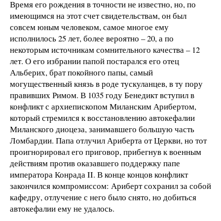
Время его рождения в точности не известно, но, по
имеющимся на этот счет свидетельствам, он был
совсем юным человеком, самое многое ему
исполнилось 25 лет, более вероятно – 20, а по
некоторым источникам сомнительного качества – 12
лет. О его избрании папой постарался его отец
Альберих, брат покойного папы, самый
могущественный князь в роде тускуланцев, в ту пору
правивших Римом. В 1035 году Бенедикт вступил в
конфликт с архиепископом Миланским Арибертом,
который стремился к восстановлению автокефалии
Миланского диоцеза, занимавшего большую часть
Ломбардии. Папа отлучил Ариберта от Церкви, но тот
проигнорировал его приговор, прибегнув к военным
действиям против оказавшего поддержку папе
императора Конрада II. В конце концов конфликт
закончился компромиссом: Ариберт сохранил за собой
кафедру, отлучение с него было снято, но добиться
автокефалии ему не удалось.