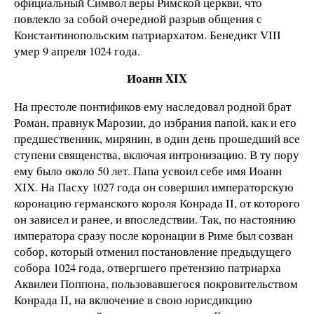
официальный Символ веры Римской церкви, что
повлекло за собой очередной разрыв общения с
Константинопольским патриархатом. Бенедикт VIII
умер 9 апреля 1024 года.
Иоанн XIX
На престоле понтификов ему наследовал родной брат
Роман, правнук Марозии, до избрания папой, как и его
предшественник, мирянин, в один день прошедший все
ступени священства, включая интронизацию. В ту пору
ему было около 50 лет. Папа усвоил себе имя Иоанн
XIX. На Пасху 1027 года он совершил императорскую
коронацию германского короля Конрада II, от которого
он зависел и ранее, и впоследствии. Так, по настоянию
императора сразу после коронации в Риме был созван
собор, который отменил постановление предыдущего
собора 1024 года, отвергшего претензию патриарха
Аквилеи Поппона, пользовавшегося покровительством
Конрада II, на включение в свою юрисдикцию