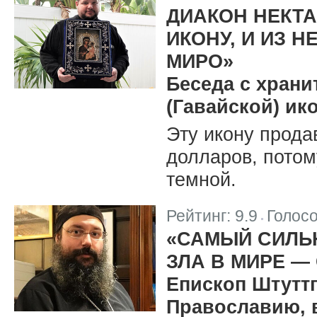
|
ДИАКОН НЕКТА
ИКОНУ, И ИЗ 
МИРО»
Беседа с хран
(Гавайской) и
Эту икону прода
долларов, потом
темной.
Рейтинг:
9.9
Голос
|
«САМЫЙ СИЛЬ
ЗЛА В МИРЕ —
Епископ Штуттг
Православию, 