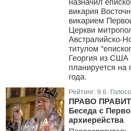
назначил еписко
викария Восточн
викарием Перво
Церкви митропо
Австралийско-Н
титулом “еписко
Георгия из США
планируется на
года.
Рейтинг:
9.6
Голос
|
ПРАВО ПРАВИ
Беседа с Перво
архиерейства