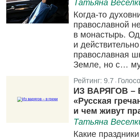
Татьяна Веселк
Когда-то духовн
православной не
в монастырь. Од
и действительно
православная шк
Земле, но с… м
Рейтинг:
9.7
Голос
|
ИЗ ВАРЯГОВ – 
«Русская греча
и чем живут п
Татьяна Веселк
Какие праздники