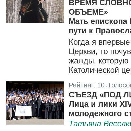
ВРЕМЯ СЛОВН
ОБЪЕМЕ»
Мать епископа 
пути к Правос
Когда я впервые
Церкви, то почу
жажды, которую 
Католической це
Рейтинг:
10
Голосо
|
СЪЕЗД «ПОД 
Лица и лики XI
молодежного с
Татьяна Веселк