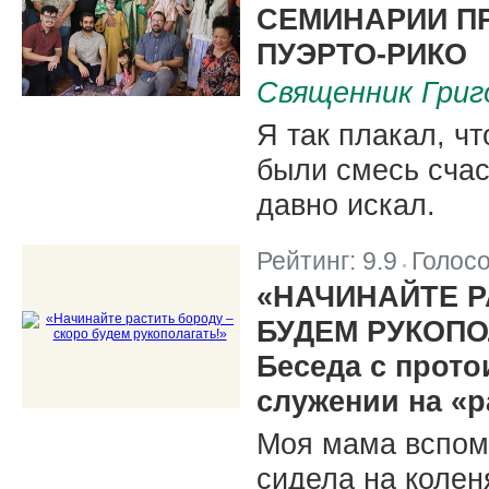
СЕМИНАРИИ П
ПУЭРТО-РИКО
Священник Гри
Я так плакал, ч
были смесь счаст
давно искал.
Рейтинг:
9.9
Голос
|
«НАЧИНАЙТЕ Р
БУДЕМ РУКОПО
Беседа с прот
служении на «р
Моя мама вспом
сидела на колен