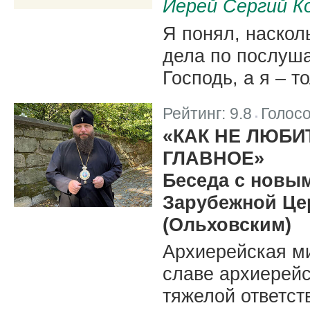
Иерей Сергий К
Я понял, наскол
дела по послуша
Господь, а я – т
Рейтинг:
9.8
Голос
|
«КАК НЕ ЛЮБИ
ГЛАВНОЕ»
Беседа с новы
Зарубежной Це
(Ольховским)
Архиерейская ми
славе архиерейс
тяжелой ответст