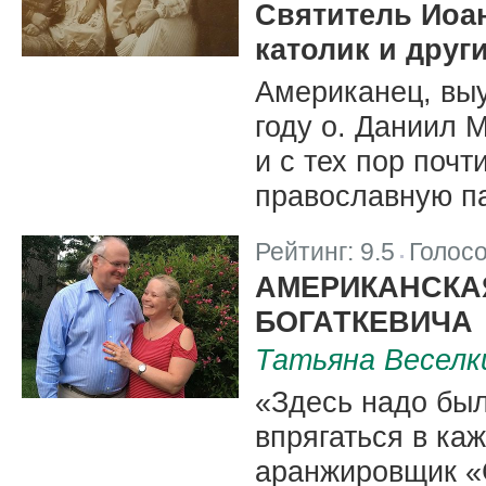
Святитель Иоа
католик и друг
Американец, выу
году о. Даниил 
и с тех пор почт
православную па
Рейтинг:
9.5
Голос
|
АМЕРИКАНСКА
БОГАТКЕВИЧА
Татьяна Веселк
«Здесь надо был
впрягаться в ка
аранжировщик «