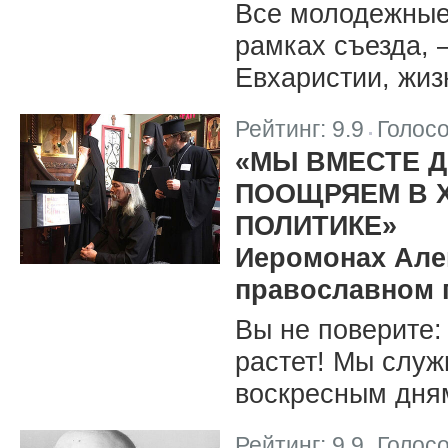
Все молодежные
рамках съезда, 
Евхаристии, жиз
Рейтинг:
9.9
Голос
|
«МЫ ВМЕСТЕ Д
ПООЩРЯЕМ В 
ПОЛИТИКЕ»
Иеромонах Алек
православном 
Вы не поверите:
растет! Мы служ
воскресным дням
Рейтинг:
9.9
Голос