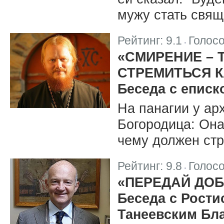
мужу стать свящ
Рейтинг:
9.1
Голос
|
«СМИРЕНИЕ – 
СТРЕМИТЬСЯ 
Беседа с епис
На панагии у ар
Богородица: Она
чему должен ст
Рейтинг:
9.8
Голос
|
«ПЕРЕДАЙ ДО
Беседа с Рост
Танеевским Бл