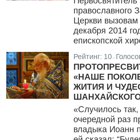
Первосвятитель
православного З
Церкви вызовам 
декабря 2014 го
епископской хир
Рейтинг:
10
Голосо
|
ПРОТОПРЕСВИ
«НАШЕ ПОКОЛ
ЖИТИЯ И ЧУДЕ
ШАНХАЙСКОГО
«Случилось так,
очередной раз п
владыка Иоанн п
ей сказал: “Буд