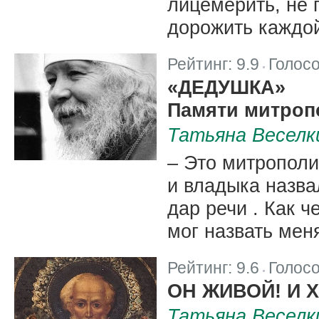
лицемерить, не 
дорожить каждо
Рейтинг:
9.9
Голос
|
«ДЕДУШКА»
Памяти митроп
Татьяна Веселк
– Это митрополи
и владыка назва
дар речи . Как ч
мог назвать мен
Рейтинг:
9.6
Голос
|
ОН ЖИВОЙ! И 
Татьяна Веселк