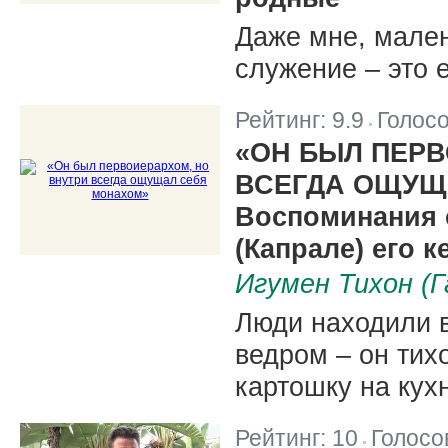
Даже мне, мален
служение – это 
Рейтинг:
9.9
Голос
|
«ОН БЫЛ ПЕРВ
ВСЕГДА ОЩУЩ
Воспоминания 
(Капрале) его 
Игумен Тихон (
Люди находили в
ведром – он тих
картошку на кух
Рейтинг:
10
Голосо