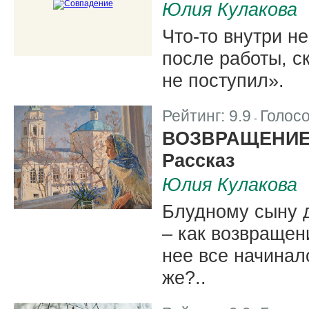
Юлия Кулакова
Что-то внутри н
после работы, с
не поступил».
Рейтинг:
9.9
Голос
|
ВОЗВРАЩЕНИ
Рассказ
Юлия Кулакова
Блудному сыну д
– как возвращен
нее все начинало
же?..