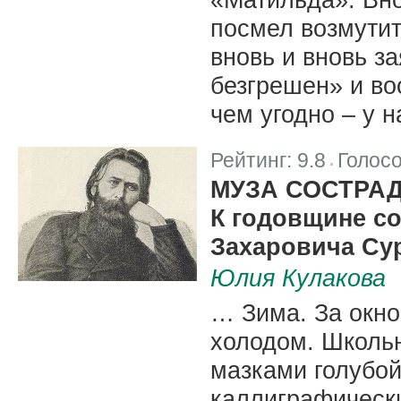
посмел возмутит
вновь и вновь за
безгрешен» и в
чем угодно – у н
Рейтинг:
9.8
Голос
|
МУЗА СОСТРА
К годовщине с
Захаровича Су
Юлия Кулакова
… Зима. За окно
холодом. Школь
мазками голубой
каллиграфическ