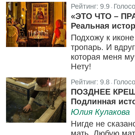
Рейтинг:
9.9
Голос
|
«ЭТО ЧТО – ПР
Реальная исто
Подхожу к иконе
тропарь. И вдру
которая меня му
Нету!
Рейтинг:
9.8
Голос
|
ПОЗДНЕЕ КРЕ
Подлинная ист
Юлия Кулакова
Нигде не сказан
мать. Любую мат