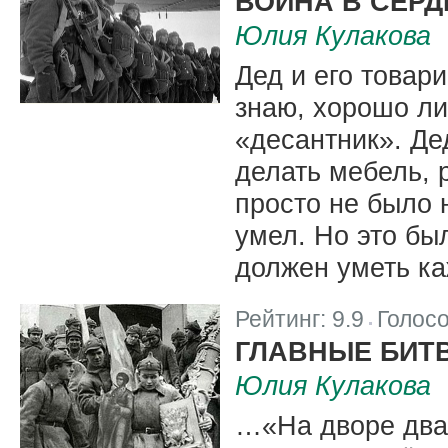
ВОЙНА В СЕРД
Юлия Кулакова
Дед и его товар
знаю, хорошо ли
«десантник». Де
делать мебель, 
просто не было н
умел. Но это был
должен уметь к
Рейтинг:
9.9
Голос
|
ГЛАВНЫЕ БИТВ
Юлия Кулакова
…«На дворе двад