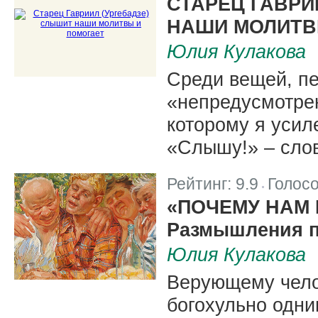
СТАРЕЦ ГАВРИ
НАШИ МОЛИТВ
Юлия Кулакова
Среди вещей, п
«непредусмотрен
которому я усил
«Слышу!» – слов
Рейтинг:
9.9
Голос
|
«ПОЧЕМУ НАМ
Размышления п
Юлия Кулакова
Верующему чело
богохульно одни