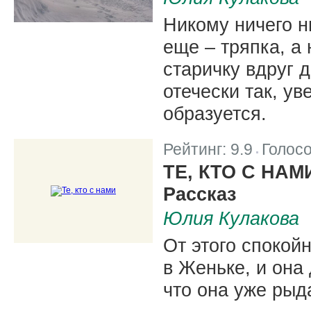
Никому ничего н
еще – тряпка, а 
старичку вдруг д
отечески так, ув
образуется.
Рейтинг:
9.9
Голос
|
ТЕ, КТО С НАМ
Рассказ
Юлия Кулакова
От этого спокой
в Женьке, и она
что она уже рыда