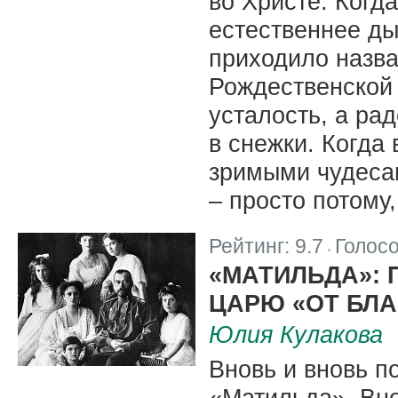
во Христе. Когд
естественнее ды
приходило назва
Рождественской
усталость, а рад
в снежки. Когда
зримыми чудесам
– просто потому
Рейтинг:
9.7
Голос
|
«МАТИЛЬДА»:
ЦАРЮ «ОТ БЛ
Юлия Кулакова
Вновь и вновь 
«Матильда». Вно