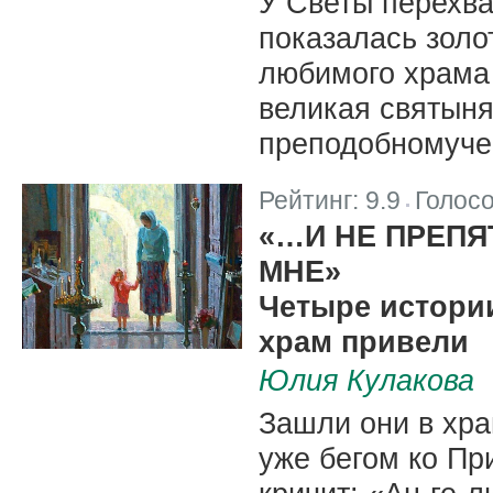
У Светы перехва
показалась золо
любимого храма
великая святыня
преподобномуче
Рейтинг:
9.9
Голос
|
«…И НЕ ПРЕПЯ
МНЕ»
Четыре истории
храм привели
Юлия Кулакова
Зашли они в хра
уже бегом ко Пр