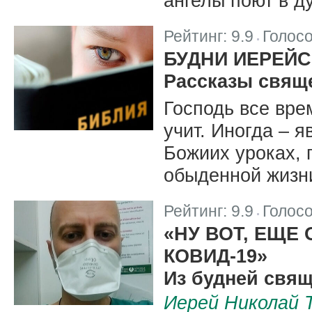
ангелы поют в д
Рейтинг:
9.9
Голос
|
БУДНИ ИЕРЕЙ
Рассказы свящ
Господь все вре
учит. Иногда – я
Божиих уроках, 
обыденной жизни
Рейтинг:
9.9
Голос
|
«НУ ВОТ, ЕЩЕ
КОВИД-19»
Из будней свя
Иерей Николай 