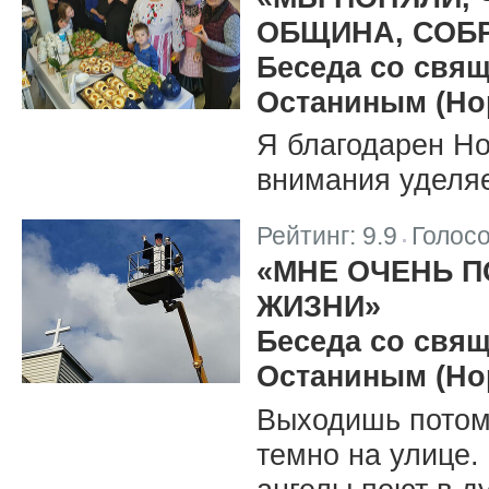
ОБЩИНА, СОБР
Беседа со свя
Останиным (Нор
Я благодарен Но
внимания уделяе
Рейтинг:
9.9
Голос
|
«МНЕ ОЧЕНЬ П
ЖИЗНИ»
Беседа со свя
Останиным (Нор
Выходишь потом 
темно на улице.