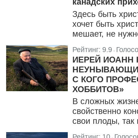
канадских при
Здесь быть хрис
хочет быть хрис
мешает, не нужн
Рейтинг:
9.9
Голос
|
ИЕРЕЙ ИОАНН 
НЕУНЫВАЮЩИХ
С КОГО ПРОФЕ
ХОББИТОВ»
В сложных жизн
свойственно кон
свои плоды, так 
Рейтинг:
10
Голосо