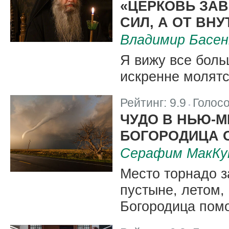
«ЦЕРКОВЬ ЗАВ
СИЛ, А ОТ ВН
Владимир Басен
Я вижу все боль
искренне молятс
Рейтинг:
9.9
Голос
|
ЧУДО В НЬЮ-М
БОГОРОДИЦА 
Серафим МакКу
Место торнадо з
пустыне, летом,
Богородица помо