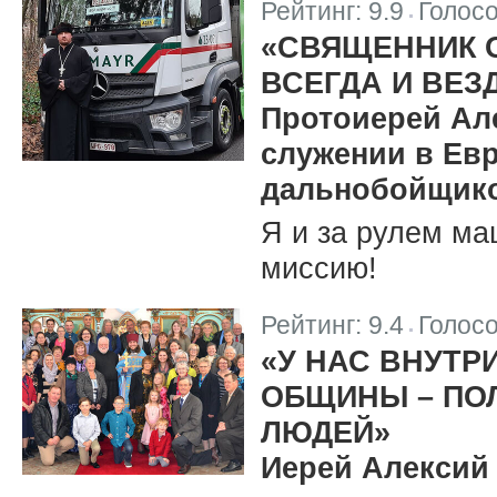
Рейтинг:
9.9
Голос
|
«СВЯЩЕННИК 
ВСЕГДА И ВЕЗ
Протоиерей Ал
служении в Евр
дальнобойщик
Я и за рулем м
миссию!
Рейтинг:
9.4
Голос
|
«У НАС ВНУТР
ОБЩИНЫ – ПО
ЛЮДЕЙ»
Иерей Алексий 