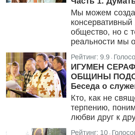
Часть 1. Думат
Мы можем созда
консервативный 
общество, но с 
реальности мы 
Рейтинг:
9.9
Голос
|
ИГУМЕН СЕРАФ
ОБЩИНЫ ПОДО
Беседа о служ
Кто, как не свя
терпению, пони
любви друг к др
Рейтинг:
10
Голосо