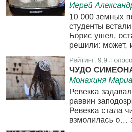
Иерей Александ
10 000 земных п
студенты встали
Борис ушел, ост
решили: может, 
Рейтинг:
9.9
Голос
|
ЧУДО СИМЕОН
Монахиня Мариа
Ревекка задавал
раввин заподозр
Ревекка стала ч
взмолилась о… 