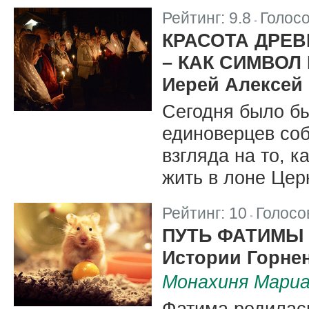
Рейтинг:
9.8
Голос
|
КРАСОТА ДРЕ
– КАК СИМВОЛ
Иерей Алексей
Сегодня было б
единоверцев соб
взгляда на то, 
жить в лоне Цер
Рейтинг:
10
Голосо
|
ПУТЬ ФАТИМЫ
Истории Горне
Монахиня Мариа
Фатима родилась