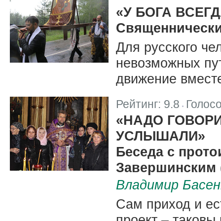
|
«У БОГА ВСЕГ
Священнически
Для русского че
невозможных пут
движение вместе
Рейтинг:
9.8
Голос
|
«НАДО ГОВОРИ
УСЛЫШАЛИ»
Беседа с прото
Завершинским (
Владимир Басен
Сам приход и е
проект – таковы