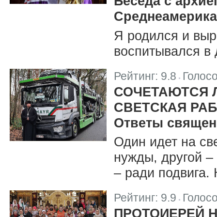
Беседа с архие
Среднеамерика
Я родился и выр
воспитывался в
Рейтинг:
9.8
Голос
|
СОЧЕТАЮТСЯ 
СВЕТСКАЯ РА
Ответы священ
Один идет на св
нужды, другой –
– ради подвига. 
Рейтинг:
9.9
Голос
|
ПРОТОИЕРЕЙ 