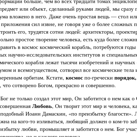
ормации больше, чем во всех тридцати томах энциклопе
предмет или объект, сделанный руками людей, мы сразу п
ума вложено в него. Даже очень простая вещь — стол ил
 приложения сил извне, не говоря уже о более сложных 
троить его, трудятся сотни людей: архитекторы, проект
ольно простое творение человека, есть куда более слож
равить в космос космический корабль, потребуются годы 
ых научно-исследовательских институтов и специальных
мического корабля лежат тысячи изобретений и научных
умом и всемогуществом, сотворил все космические тела 
космос
порядок,
веренным орбитам. Кстати,
по-гречески
, что сотворено Богом, прекрасно и совершенно.
Бог не только создал этот мир, Он заботится о нем как 
Любовь
есовершенная
, Он творит этот мир и человека, 
подобный Иоанн Дамаскин, «по преизбытку благости». Л
жна на кого-то изливаться, любящий должен о ком-то заб
избытку любви, промышляет и заботится о нем. Бог участ
овечества, но и каждого человека.