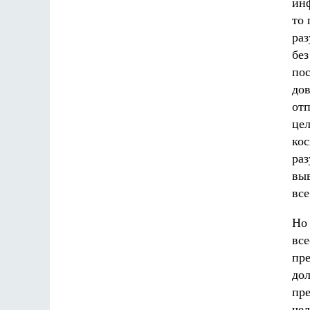
инф
то 
раз
без
пос
дов
отп
цел
кос
раз
вы
все
Но 
вс
пре
дол
пре
чел