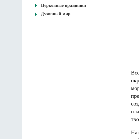
Церковные праздники
Духовный мир
Все
окр
мор
пр
соз
пла
тво
Наш