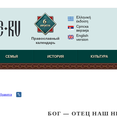
Ελληνική
έκδοση
Српска
верзиjа
English
Православный
version
календарь
СЕМЬЯ
ИСТОРИЯ
КУЛЬТУРА
Нравится
БОГ — ОТЕЦ НАШ 