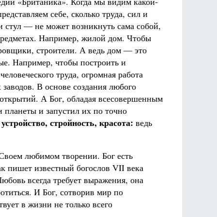
дии «Британика». Когда мы видим какой-
редставляем себе, сколько труда, сил и
и стул — не может возникнуть сама собой,
предметах. Например, жилой дом. Чтобы
ировщики, строители. А ведь дом — это
ные. Например, чтобы построить и
человеческого труда, огромная работа
 заводов. В основе создания любого
 открытий. А Бог, обладая всесовершенным
и планеты и запустил их по точно
 устройство, стройность, красота:
ведь
о Своем любимом творении. Бог есть
как пишет известный богослов VII века
юбовь всегда требует выражения, она
отиться. И Бог, сотворив мир по
вует в жизни не только всего