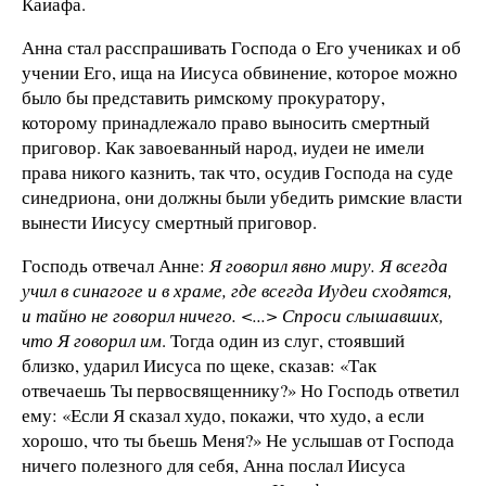
Каиафа.
Анна стал расспрашивать Господа о Его учениках и об
учении Его, ища на Иисуса обвинение, которое можно
было бы представить римскому прокуратору,
которому принадлежало право выносить смертный
приговор. Как завоеванный народ, иудеи не имели
права никого казнить, так что, осудив Господа на суде
синедриона, они должны были убедить римские власти
вынести Иисусу смертный приговор.
Господь отвечал Анне:
Я говорил явно миру. Я всегда
учил в синагоге и в храме, где всегда Иудеи сходятся,
и тайно не говорил ничего. <...> Спроси слышавших,
что Я говорил им
. Тогда один из слуг, стоявший
близко, ударил Иисуса по щеке, сказав: «Так
отвечаешь Ты первосвященнику?» Но Господь ответил
ему: «Если Я сказал худо, покажи, что худо, а если
хорошо, что ты бьешь Меня?» Не услышав от Господа
ничего полезного для себя, Анна послал Иисуса