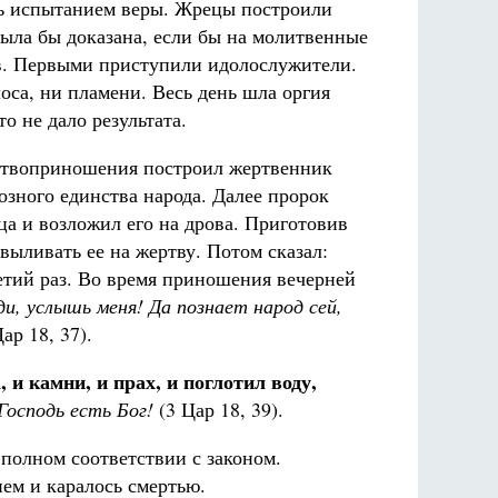
ть испытанием веры. Жрецы построили
была бы доказана, если бы на молитвенные
в. Первыми приступили идолослужители.
оса, ни пламени. Весь день шла оргия
о не дало результата.
ертвоприношения построил жертвенник
озного единства народа. Далее пророк
ца и возложил его на дрова. Приготовив
выливать ее на жертву. Потом сказал:
ретий раз. Во время приношения вечерней
и, услышь меня! Да познает народ сей,
ар 18, 37).
 и камни, и прах, и поглотил воду,
Господь есть Бог!
(3 Цар 18, 39).
 полном соответствии с законом.
ем и каралось смертью.