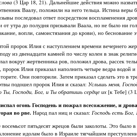
слова
(3 Цар 18, 21). Дальнейшие действия можно назва
твенник Ваалу, положили на него тельца. Истина веры 
изывы последовал ответ посредством воспламенения дро
 от утра до полудня призывали Ваала, но не было ни гол
акание, вопли, самоистязания до крови), но беснование эт
ятой пророк Илия с наступлением времени вечернего ж
поду из двенадцати камней по числу колен в знак религи
лал вокруг жертвенника ров, положил дрова, рассек тель
, пророк Илия приказал наполнить четыре ведра водой и 
торите. Они повторили. Затем приказал сделать это в т
ртвы подошел пророк Илия и сказал:
Услышь меня, Господ
 Ты, Господи, Бог, и Ты обратишь сердце их
[к Тебе] (3 Ц
ниспал огонь Господень и пожрал всесожжение, и дрова,
орая во рве.
Народ пал ниц и сказал:
Господь есть Бог, 
 восемьсот пятьдесят жрецов были заколоты. Это было в
клонение идолам было в Израиле тягчайшим преступлени