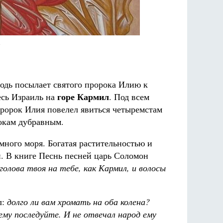
а
подь посылает святого пророка Илию к
горе Кармил
есь Израиль на
. Под всем
пророк Илия повелел явиться четыремстам
окам дубравным.
много моря. Богатая растительностью и
и. В книге Песнь песней царь Соломон
голова твоя на тебе, как Кармил, и волосы
л:
долго ли вам хромать на оба колена?
 ему последуйте. И не отвечал народ ему