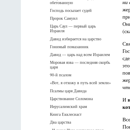
ни 
обетованную
жер
Господь посылает судей
пр
Пророк Самуил
Они
Царь Саул — первый царь
(ск
Израиля
Давид избирается на царство
Св
Гонимый помазанник
Гос
Давид — царь над всем Израилем
сде
Моровая язва — последняя скорбь
это
царя
пов
90-й псалом
же
«Вот, я отхожу в путь всей земли»
что
Псалмы царя Давида
Царствование Соломона
И
кот
Иерусалимский храм
Книга Екклесиаст
Все
Два царства
По