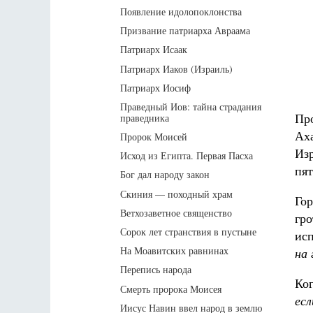
Появление идолопоклонства
Призвание патриарха Авраама
Патриарх Исаак
Патриарх Иаков (Израиль)
Патриарх Иосиф
Праведный Иов: тайна страдания
Про
праведника
Аха
Пророк Моисей
Изр
Исход из Египта. Первая Пасха
пя
Бог дал народу закон
Скиния — походный храм
Гор
Ветхозаветное священство
гро
Сорок лет странствия в пустыне
исп
На Моавитских равнинах
на 
Перепись народа
Ког
Смерть пророка Моисея
есл
Иисус Навин ввел народ в землю