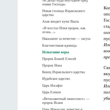
«И делал Иуда неугодное пред
очами Господа»
Ког
Новая столица Израильского
опо
царства
Гос
Ахав вводит культ Ваала
ста
«И восстал Илия пророк, как
озл
огонь...»
пус
Наказание за нечестие — засуха
Или
Благочестивая вдовица
воз
Испытание веры
пр
Пророк Божий Елисей
Пророк Иона
Св
Конец Израильского царства
вку
Иудейское царство
пус
Ил
Царь Иосафат
по
Царь Езекия
уби
«Ветхозаветный евангелист» —
пророк Исаия
Царь Манассия: нечестие и