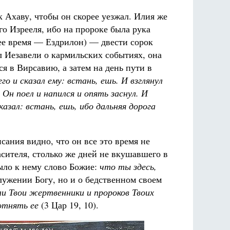
к Ахаву, чтобы он скорее уезжал. Илия же
го Изрееля, ибо на пророке была рука
нее время — Ездрилон) — двести сорок
л Иезавели о кармильских событиях, она
ся в Вирсавию, а затем на день пути в
его и сказал ему: встань, ешь. И взглянул
 Он поел и напился и опять заснул. И
казал: встань, ешь, ибо дальняя дорога
сания видно, что он все это время не
сителя, столько же дней не вкушавшего в
ыло к нему слово Божие:
что ты здесь,
служении Богу, но и о бедственном своем
ли Твои жертвенники и пророков Твоих
отнять ее
(3 Цар 19, 10).