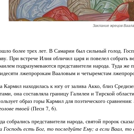
Заклание жрецов Ваал
шло более трех лет. В Самарии был сильный голод. Гос
ву. При встрече Илия обличил царя и повелел собрать в
аилем подразумеваются представители народа. Туда же 
тидесяти лжепророкам Вааловым и четыремстам лжепрор
а Кармил находилась к югу от залива Акко, близ Средизе
тами, она составляла границу Галилеи и Тирской област
ользует образ горы Кармил для поэтического сравнения:
голове твоей
(Песн 7, 6).
да собрались представители народа, святой пророк сказа
и Господь есть Бог, то последуйте Ему; а если Ваал, то