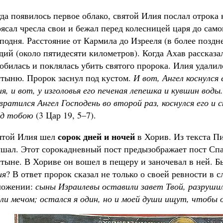
да появилось первое облако, святой Илия послал отрока 
ясал чресла свои и бежал перед колесницей царя до само
подня. Расстояние от Кармила до Изрееля (в более позд
дий (около пятидесяти километров). Когда Ахав рассказа
обилась и поклялась убить святого пророка. Илия удалил
тыню. Пророк заснул под кустом.
И вот, Ангел коснулся 
я, и вот, у изголовья его печеная лепешка и кувшин воды.
вратился Ангел Господень во второй раз, коснулся его и с
ед тобою
(3 Цар 19, 5–7).
сорок дней и ночей
ятой Илия шел
в Хорив. Из текста Пи
шал. Этот сорокадневный пост предызображает пост Спа
тыне. В Хориве он вошел в пещеру и заночевал в ней. Б
ия
? В ответ пророк сказал не только о своей ревности в 
ложении:
сыны Израилевы оставили завет Твой, разруши
ли мечом; остался я один, но и моей души ищут, чтобы 