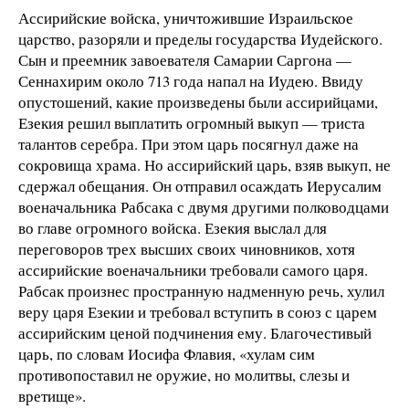
Ассирийские войска, уничтожившие Израильское
царство, разоряли и пределы государства Иудейского.
Сын и преемник завоевателя Самарии Саргона —
Сеннахирим около 713 года напал на Иудею. Ввиду
опустошений, какие произведены были ассирийцами,
Езекия решил выплатить огромный выкуп — триста
талантов серебра. При этом царь посягнул даже на
сокровища храма. Но ассирийский царь, взяв выкуп, не
сдержал обещания. Он отправил осаждать Иерусалим
военачальника Рабсака с двумя другими полководцами
во главе огромного войска. Езекия выслал для
переговоров трех высших своих чиновников, хотя
ассирийские военачальники требовали самого царя.
Рабсак произнес пространную надменную речь, хулил
веру царя Езекии и требовал вступить в союз с царем
ассирийским ценой подчинения ему. Благочестивый
царь, по словам Иосифа Флавия, «хулам сим
противопоставил не оружие, но молитвы, слезы и
вретище».