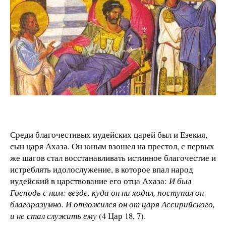
Среди благочестивых иудейских царей был и Езекия,
сын царя Ахаза. Он юным взошел на престол, с первых
же шагов стал восстанавливать истинное благочестие и
истреблять идолослужение, в которое впал народ
иудейский в царствование его отца Ахаза:
И был
Господь с ним: везде, куда он ни ходил, поступал он
благоразумно. И отложился он от царя Ассирийского,
и не стал служить ему
(4 Цар 18, 7).