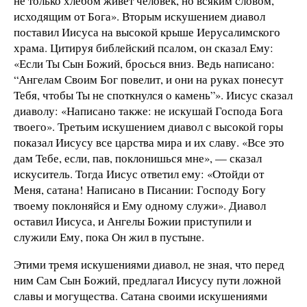
не только хлебом живет человек, но всяким словом,
исходящим от Бога». Вторым искушением диавол
поставил Иисуса на высокой крыше Иерусалимского
храма. Цитируя библейский псалом, он сказал Ему:
«Если Ты Сын Божий, бросься вниз. Ведь написано:
“Ангелам Своим Бог повелит, и они на руках понесут
Тебя, чтобы Ты не споткнулся о камень”». Иисус сказал
диаволу: «Написано также: не искушай Господа Бога
твоего». Третьим искушением диавол с высокой горы
показал Иисусу все царства мира и их славу. «Все это
дам Тебе, если, пав, поклонишься мне», — сказал
искуситель. Тогда Иисус ответил ему: «Отойди от
Меня, сатана! Написано в Писании: Господу Богу
твоему поклоняйся и Ему одному служи». Диавол
оставил Иисуса, и Ангелы Божии приступили и
служили Ему, пока Он жил в пустыне.
Этими тремя искушениями диавол, не зная, что перед
ним Сам Сын Божий, предлагал Иисусу пути ложной
славы и могущества. Сатана своими искушениями