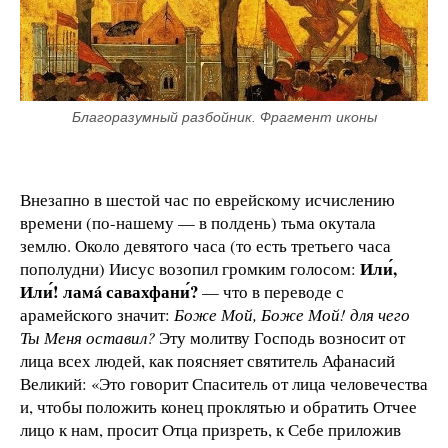
Благоразумный разбойник. Фрагмент иконы
Внезапно в шестой час по еврейскому исчислению
времени (по-нашему — в полдень) тьма окутала
землю. Около девятого часа (то есть третьего часа
Или́,
пополудни) Иисус возопил громким голосом:
Или́! ламá савахфани́?
— что в переводе с
арамейского значит:
Боже Мой, Боже Мой! для чего
Ты Меня оставил?
Эту молитву Господь возносит от
лица всех людей, как поясняет святитель Афанасий
Великий: «Это говорит Спаситель от лица человечества
и, чтобы положить конец проклятью и обратить Отчее
лицо к нам, просит Отца призреть, к Себе приложив