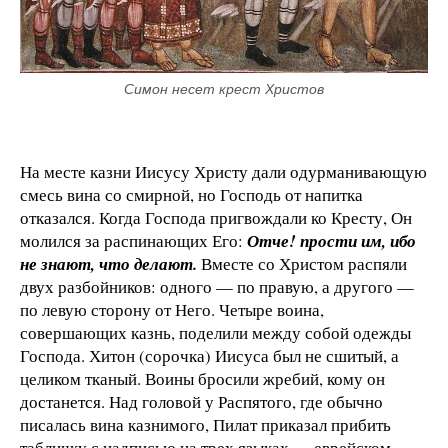
Симон несет крест Христов
На месте казни Иисусу Христу дали одурманивающую
смесь вина со смирной, но Господь от напитка
отказался. Когда Господа пригвождали ко Кресту, Он
молился за распинающих Его:
Отче! прости им, ибо
не знают, что делают.
Вместе со Христом распяли
двух разбойников: одного — по правую, а другого —
по левую сторону от Него. Четыре воина,
совершающих казнь, поделили между собой одежды
Господа. Хитон (сорочка) Иисуса был не сшитый, а
целиком тканый. Воины бросили жребий, кому он
достанется. Над головой у Распятого, где обычно
писалась вина казнимого, Пилат приказал прибить
табличку с надписью на трех языках — еврейском,