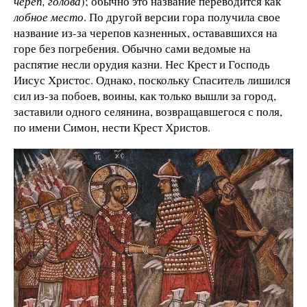
череп, голова
); обычно это название переводится как
лобное место
. По другой версии гора получила свое
название из-за черепов казненных, остававшихся на
горе без погребения. Обычно сами ведомые на
распятие несли орудия казни. Нес Крест и Господь
Иисус Христос. Однако, поскольку Спаситель лишился
сил из-за побоев, воины, как только вышли за город,
заставили одного селянина, возвращавшегося с поля,
по имени Симон, нести Крест Христов.