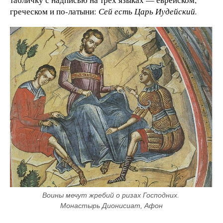
греческом и по-латыни:
Сей есть Царь Иудейский.
Воины мечут жребий о ризах Господних. 
Монастырь Дионисиат, Афон