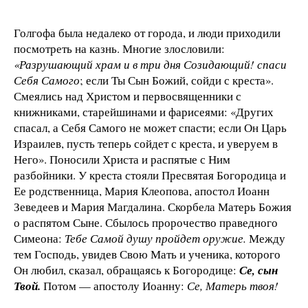
Голгофа была недалеко от города, и люди приходили
посмотреть на казнь. Многие злословили:
«Разрушающий храм и в три дня Созидающий! спаси
Себя Самого
; если Ты Сын Божий, сойди с креста».
Смеялись над Христом и первосвященники с
книжниками, старейшинами и фарисеями: «Других
спасал, а Себя Самого не может спасти; если Он Царь
Израилев, пусть теперь сойдет с креста, и уверуем в
Него». Поносили Христа и распятые с Ним
разбойники. У креста стояли Пресвятая Богородица и
Ее родственница, Мария Клеопова, апостол Иоанн
Зеведеев и Мария Магдалина. Скорбела Матерь Божия
о распятом Сыне. Сбылось пророчество праведного
Симеона:
Тебе Самой душу пройдет оружие.
Между
тем Господь, увидев Свою Мать и ученика, которого
Он любил, сказал, обращаясь к Богородице:
Се, сын
Твой.
Потом — апостолу Иоанну:
Се, Матерь твоя!