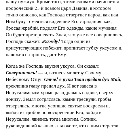
нашу нужду». Кроме того, этими словами начинается
пророческий 21-й псалом царя Давида, в котором
точно описано, как Господа отвергнет народ, как над
Ним будут смеяться видевшие Его страдания, как,
бросая жребий, поделят Его одежды, какие мучения
Он будет претерпевать. Зная, что уже все совершилось,
Господь скажет:
Жажду!
Тогда один из
присутствующих побежит, пропитает губку уксусом и,
наложив на трость, даст Ему.
Когда же Господь вкусил уксуса, Он сказал:
Совершилось!
— и, вознеся молитву Своему
Небесному Отцу:
Отче! в руки Твои предаю дух Мой
,
преклонив главу предал дух. И вот завеса в
Иерусалимском храме разодралась надвое, сверху
донизу. Земля сотряслась, камни треснули, гробы
отверзлись, многие усопшие святые воскресли и,
выйдя из гробов по воскресении Его, войдя в
Иерусалим, явились тогда многим. Сотник,
руководивший казнью, а также те, кто с ним стерегли