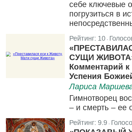
себе ключевые 
погрузиться в и
непосредственны
Рейтинг:
10
Голосо
|
«ПРЕСТАВИЛАС
СУЩИ ЖИВОТА
Комментарий к 
Успения Божие
Лариса Маршева
Гимнотворец вос
– и смерть – ее 
Рейтинг:
9.9
Голос
|