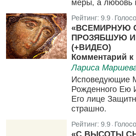
меры, а любовь 
Рейтинг:
9.9
Голос
|
«ВСЕМИРНУЮ С
ПРОЗЯБШУЮ И
(+ВИДЕО)
Комментарий к 
Лариса Маршев
Исповедующие М
Рожденного Ею И
Его лице Защитн
страшно.
Рейтинг:
9.9
Голос
|
«С ВЫСОТЫ С