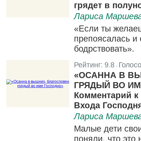
грядет в полу
Лариса Маршева
«Если ты желае
препоясалась и 
бодрствовать».
Рейтинг:
9.8
Голос
|
«ОСАННА В В
ГРЯДЫЙ ВО ИМ
Комментарий к 
Входа Господн
Лариса Маршева
Малые дети сво
поняли, что это 