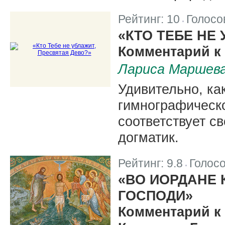
Рейтинг:
10
Голосо
|
«КТО ТЕБЕ НЕ
Комментарий к 
Лариса Маршева
Удивительно, ка
гимнографическ
соответствует с
догматик.
Рейтинг:
9.8
Голос
|
«ВО ИОРДАНЕ
ГОСПОДИ»
Комментарий к 