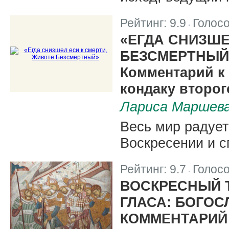
Рейтинг:
9.9
Голос
|
«ЕГДА СНИЗШЕ
БЕЗСМЕРТНЫЙ
Комментарий к
кондаку второг
Лариса Маршева
Весь мир радует
Воскресении и с
Рейтинг:
9.7
Голос
|
ВОСКРЕСНЫЙ 
ГЛАСА: БОГО
КОММЕНТАРИЙ