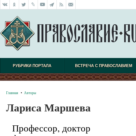
РУБРИКИ ПОРТАЛА
ВСТРЕЧА С ПРАВОСЛАВИЕМ
Главная
Авторы
Лариса Маршева
Профессор, доктор