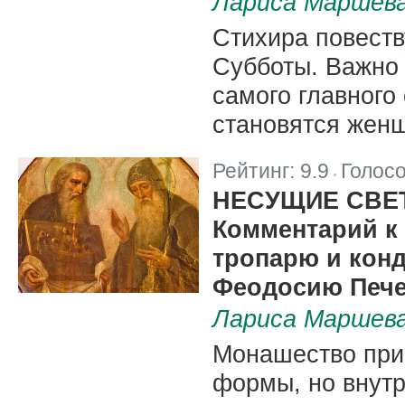
Лариса Маршева
Стихира повеств
Субботы. Важно
самого главного
становятся жен
Рейтинг:
9.9
Голос
|
НЕСУЩИЕ СВЕ
Комментарий к
тропарю и кон
Феодосию Печ
Лариса Маршева
Монашество при
формы, но внутр