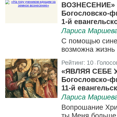
ВОЗНЕСЕНИЕ»
Богословско-ф
1-й евангельск
Лариса Маршева
С помощью синер
возможна жизнь 
Рейтинг:
10
Голосо
|
«ЯВЛЯЯ СЕБЕ 
Богословско-ф
11-й евангельс
Лариса Маршев
Вопрошание Хри
ты Меня больше,