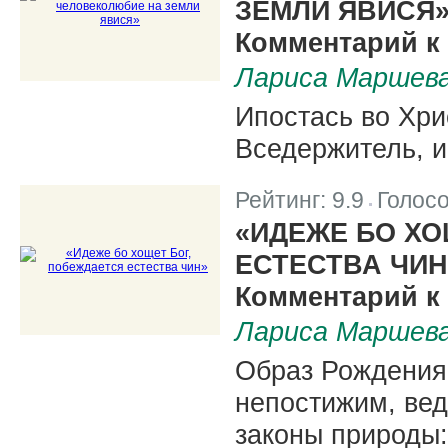
ЗЕМЛИ ЯВИСЯ
Комментарий к 
Лариса Маршев
Ипостась во Хри
Вседержитель, 
Рейтинг:
9.9
Голос
|
«ИДЕЖЕ БО ХО
ЕСТЕСТВА ЧИН
Комментарий к 
Лариса Маршева
Образ Рождения
непостижим, вед
законы природы: