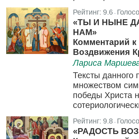
Рейтинг:
9.6
Голос
|
«ТЫ И НЫНЕ Д
НАМ»
Комментарий к
Воздвижения К
Лариса Маршева
Тексты данного 
множеством сим
победы Христа 
сотериологическ
Рейтинг:
9.8
Голос
|
«РАДОСТЬ ВОЗ